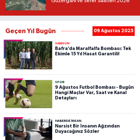
Güzergahı ve Sefer Saatleri 2026
Geçen Yıl Bugün
09 Ağustos 2025
SAMSUN
Bafra’da Maralfalfa Bombası: Tek
Ekimle 15 Yıl Hasat Garantili!
SPOR
9 Ağustos Futbol Bombası - Bugün
Hangi Maçlar Var, Saat ve Kanal
Detayları
HABERDE INSAN
Narsist Bir İnsanın Ağzından
Duyacağınız Sözler