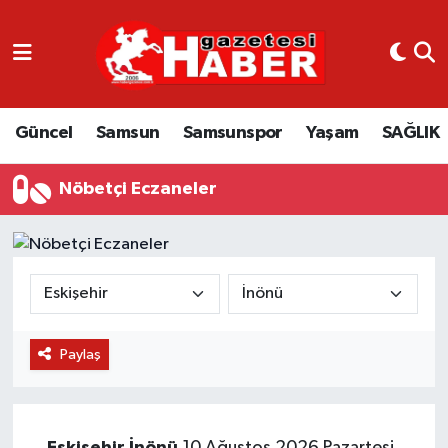
GÜNCEL
SAMSUN
Güncel
Samsun
Samsunspor
Yaşam
SAĞLIK
SAMSUNSPOR
Nöbetçi Eczaneler
EKONOMİ
YAŞAM
Paylaş
Eskişehir
İnönü
10 Ağustos 2026 Pazartesi