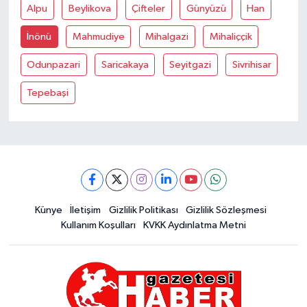
Alpu
Beylikova
Çifteler
Günyüzü
Han
İnönü
Mahmudiye
Mihalgazi
Mihaliççik
Odunpazari
Saricakaya
Seyitgazi
Sivrihisar
Tepebaşi
Künye
İletişim
Gizlilik Politikası
Gizlilik Sözleşmesi
Kullanım Koşulları
KVKK Aydınlatma Metni