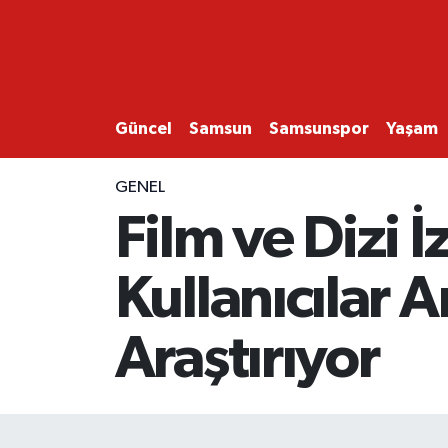
GÜNCEL
SAMSUN
Güncel
Samsun
Samsunspor
Yaşam
SAMSUNSPOR
GENEL
Film ve Dizi İ
EKONOMİ
Kullanıcılar 
YAŞAM
Araştırıyor