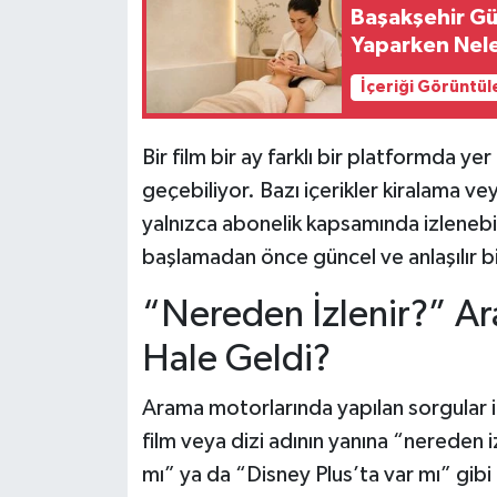
Başakşehir Gü
Yaparken Nele
İçeriği Görüntül
Bir film bir ay farklı bir platformda y
geçebiliyor. Bazı içerikler kiralama ve
yalnızca abonelik kapsamında izlenebil
başlamadan önce güncel ve anlaşılır bi
“Nereden İzlenir?” A
Hale Geldi?
Arama motorlarında yapılan sorgular in
film veya dizi adının yanına “nereden 
mı” ya da “Disney Plus’ta var mı” gibi