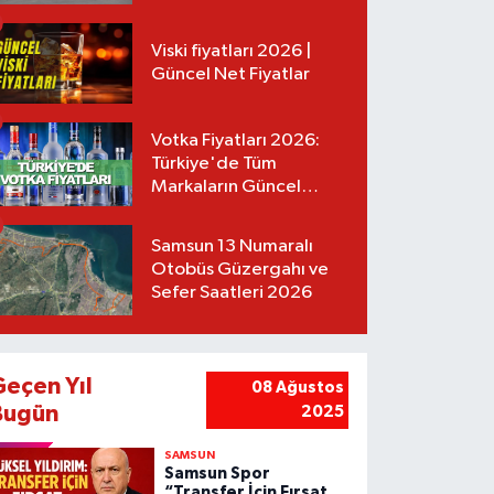
Tarifeler
Viski fiyatları 2026 |
Güncel Net Fiyatlar
Votka Fiyatları 2026:
Türkiye'de Tüm
Markaların Güncel
Listesi
Samsun 13 Numaralı
Otobüs Güzergahı ve
Sefer Saatleri 2026
Geçen Yıl
08 Ağustos
Bugün
2025
SAMSUN
Samsun Spor
“Transfer İçin Fırsat