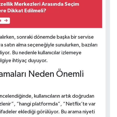
zellik Merkezleri Arasında Seçim
re Dikkat Edilmeli?
e
er alırken, sonraki dönemde başka bir servise
ya satın alma seçeneğiyle sunulurken, bazıları
iyor. Bu nedenle kullanıcılar izlemeye
lgiye ihtiyaç duyuyor.
ramaları Neden Önemli
celendiğinde, kullanıcıların artık doğrudan
izlenir”, “hangi platformda”, “Netflix’te var
 ifadeler eklediği görülüyor. Bu arama niyeti