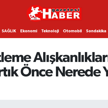
SAĞLIK
Ekonomi
Teknoloji
Otomobil
Sondakika
zleme Alışkanlıklar
Artık Önce Nerede 