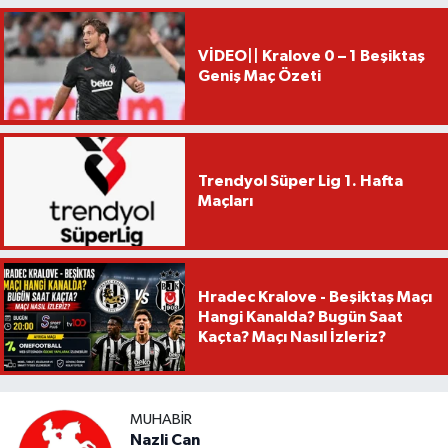
VİDEO|| Kralove 0 – 1 Beşiktaş
Geniş Maç Özeti
Trendyol Süper Lig 1. Hafta
Maçları
Hradec Kralove - Beşiktaş Maçı
Hangi Kanalda? Bugün Saat
Kaçta? Maçı Nasıl İzleriz?
MUHABIR
Nazli Can