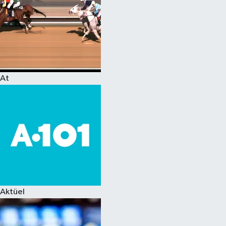
At
Aktüel