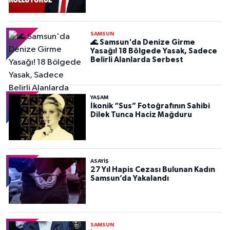
SAMSUN
🌊 Samsun'da Denize Girme
Yasağı! 18 Bölgede Yasak, Sadece
Belirli Alanlarda Serbest
YAŞAM
İkonik “Sus” Fotoğrafının Sahibi
Dilek Tunca Haciz Mağduru
ASAYIŞ
27 Yıl Hapis Cezası Bulunan Kadın
Samsun’da Yakalandı
SAMSUN