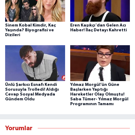
Sinem Kobal Kimdir, Kaç
Eren Kaşıkçı'dan Gelen Acı
Yaşında? Biyografisi ve
Haber! İlaç Detayı Kahretti
Dizileri
Ünlü Şarkıcı Esnafı Kendi
Yılmaz Morgül’ün Güne
Sorusuyla Trolledi! Aldığı
Başlarken Yaptığı
Cevap Sosyal Medyada
Hareketler Olay Olmuştu!
Gündem Oldu
Saba Tümer- Yılmaz Morgül
Programının Tamamı
Yorumlar