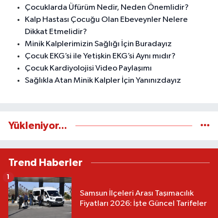
Çocuklarda Üfürüm Nedir, Neden Önemlidir?
Kalp Hastası Çocuğu Olan Ebeveynler Nelere
Dikkat Etmelidir?
Minik Kalplerimizin Sağlığı İçin Buradayız
Çocuk EKG’si ile Yetişkin EKG’si Aynı mıdır?
Çocuk Kardiyolojisi Video Paylaşımı
Sağlıkla Atan Minik Kalpler İçin Yanınızdayız
Yükleniyor...
Trend Haberler
1
Samsun İlçeleri Arası Taşımacılık
Fiyatları 2026: İşte Güncel Tarifeler