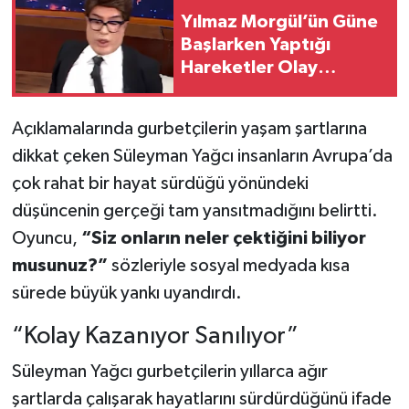
Yılmaz Morgül’ün Güne
Başlarken Yaptığı
Hareketler Olay
Olmuştu! Saba Tümer-
Yılmaz Morgül
Açıklamalarında gurbetçilerin yaşam şartlarına
Programının Tamamı
dikkat çeken Süleyman Yağcı insanların Avrupa’da
çok rahat bir hayat sürdüğü yönündeki
düşüncenin gerçeği tam yansıtmadığını belirtti.
Oyuncu,
“Siz onların neler çektiğini biliyor
musunuz?”
sözleriyle sosyal medyada kısa
sürede büyük yankı uyandırdı.
“Kolay Kazanıyor Sanılıyor”
Süleyman Yağcı gurbetçilerin yıllarca ağır
şartlarda çalışarak hayatlarını sürdürdüğünü ifade