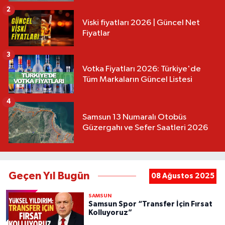
2
Viski fiyatları 2026 | Güncel Net
Fiyatlar
3
Votka Fiyatları 2026: Türkiye'de
Tüm Markaların Güncel Listesi
4
Samsun 13 Numaralı Otobüs
Güzergahı ve Sefer Saatleri 2026
Geçen Yıl Bugün
08 Ağustos 2025
SAMSUN
Samsun Spor “Transfer İçin Fırsat
Kolluyoruz”