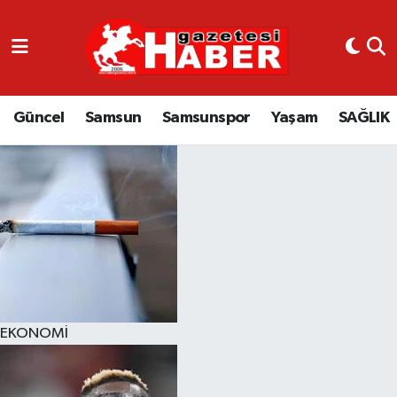
GÜNCEL
SAMSUN
Güncel
Samsun
Samsunspor
Yaşam
SAĞLIK
SAMSUNSPOR
EKONOMİ
YAŞAM
EKONOMİ