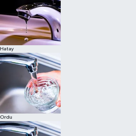
Hatay
Ordu