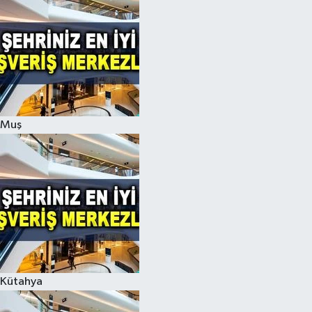
Muş
Kütahya