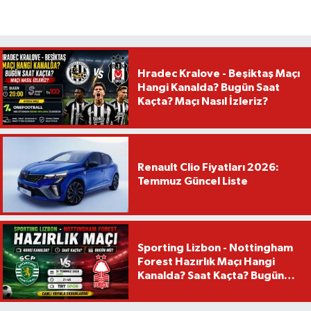
Hradec Kralove - Beşiktaş Maçı
Hangi Kanalda? Bugün Saat
Kaçta? Maçı Nasıl İzleriz?
Renault Clio Fiyatları 2026:
Temmuz Güncel Liste
Sporting Lizbon - Nottingham
Forest Hazırlık Maçı Hangi
Kanalda? Saat Kaçta? Bugün
Mü?