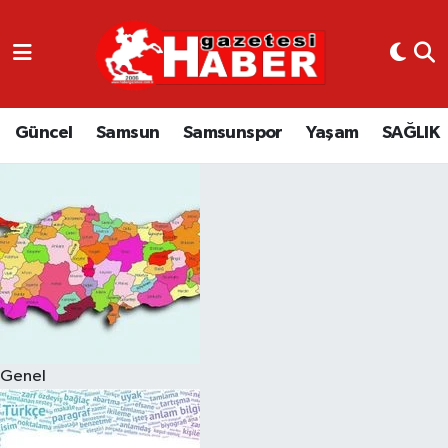
GÜNCEL
SAMSUN
Güncel
Samsun
Samsunspor
Yaşam
SAĞLIK
SAMSUNSPOR
EKONOMİ
YAŞAM
Genel