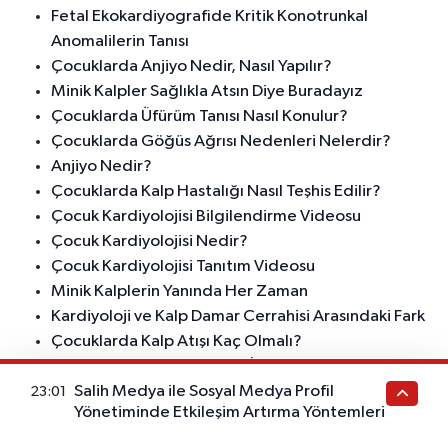
Fetal Ekokardiyografide Kritik Konotrunkal
Anomalilerin Tanısı
Çocuklarda Anjiyo Nedir, Nasıl Yapılır?
Minik Kalpler Sağlıkla Atsın Diye Buradayız
Çocuklarda Üfürüm Tanısı Nasıl Konulur?
Çocuklarda Göğüs Ağrısı Nedenleri Nelerdir?
Anjiyo Nedir?
Çocuklarda Kalp Hastalığı Nasıl Teşhis Edilir?
Çocuk Kardiyolojisi Bilgilendirme Videosu
Çocuk Kardiyolojisi Nedir?
Çocuk Kardiyolojisi Tanıtım Videosu
Minik Kalplerin Yanında Her Zaman
Kardiyoloji ve Kalp Damar Cerrahisi Arasındaki Fark
Çocuklarda Kalp Atışı Kaç Olmalı?
Sağlıkla Atan Minik Kalpler İçin Buradayız
Salih Medya ile Sosyal Medya Profil
Aort Koarktasyonu Tedavisinde Stent Açma
23:01
Yönetiminde Etkileşim Artırma Yöntemleri
Sağlıkla Atan Minik Kalpler İçin Buradayız
Çocuk Kardiyolojisi Video İçeriği