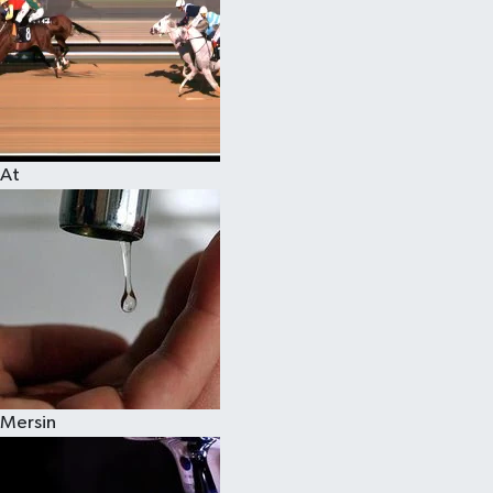
At
Mersin