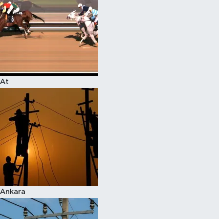
At
Ankara