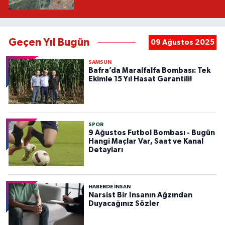
Geçen Yıl Bugün
09 Ağustos 2025
SAMSUN
Bafra’da Maralfalfa Bombası: Tek
Ekimle 15 Yıl Hasat Garantili!
SPOR
9 Ağustos Futbol Bombası - Bugün
Hangi Maçlar Var, Saat ve Kanal
Detayları
HABERDE INSAN
Narsist Bir İnsanın Ağzından
Duyacağınız Sözler