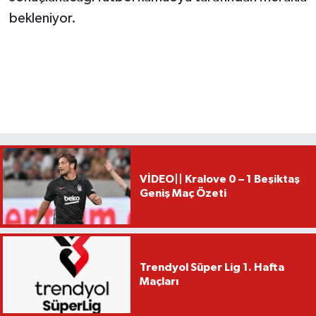
bekleniyor.
VİDEO|| Kralove 0 – 1 Beşiktaş
Geniş Maç Özeti
Trendyol Süper Lig 1. Hafta
Maçları