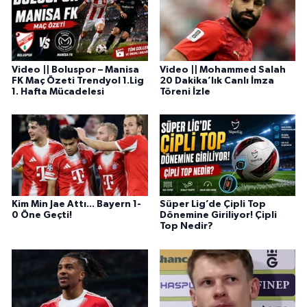
Video || Boluspor – Manisa
Video || Mohammed Salah
FK Maç Özeti Trendyol 1.Lig
20 Dakika’lık Canlı İmza
1. Hafta Mücadelesi
Töreni İzle
Kim Min Jae Attı... Bayern 1-
Süper Lig’de Çipli Top
0 Öne Geçti!
Dönemine Giriliyor! Çipli
Top Nedir?