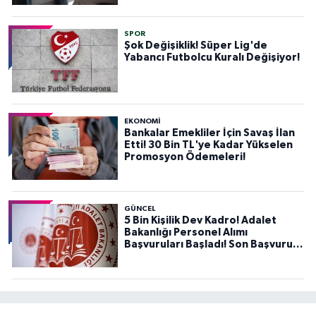
SPOR
Şok Değişiklik! Süper Lig'de
Yabancı Futbolcu Kuralı Değişiyor!
EKONOMİ
Bankalar Emekliler İçin Savaş İlan
Etti! 30 Bin TL'ye Kadar Yükselen
Promosyon Ödemeleri!
GÜNCEL
5 Bin Kişilik Dev Kadro! Adalet
Bakanlığı Personel Alımı
Başvuruları Başladı! Son Başvuru
Tarihini Kaçırmayın!