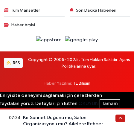
Tüm Manşetler
Son Dakika Haberleri
Haber Arşivi
Copyright © 2006- 2025 . Tüm Hakları Saklıdır. Ajans
RSS
Politikalarına uyar.
Haber Yazılımı:
TE Bilişim
En iyi site deneyimi sağlamak için çerezlerden
faydalanıyoruz. Detaylar için lütfen
OKUYUN
Tamam
Kır Sünnet Düğünü mü, Salon
07:34
Organizasyonu mu? Ailelere Rehber