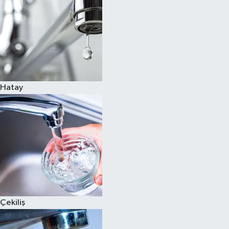
Hatay
Çekiliş