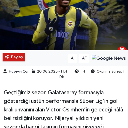
Paylaş
-
+
A
A
Hüseyin Çor
20.06.2025 - 11:41
14
Okunma Süresi: 1
Dk
Geçtiğimiz sezon Galatasaray formasıyla
gösterdiği üstün performansla Süper Lig’in gol
kralı unvanını alan Victor Osimhen’in geleceği hâlâ
belirsizliğini koruyor. Nijeryalı yıldızın yeni
sezonda hangi takımın formasını giyeceği