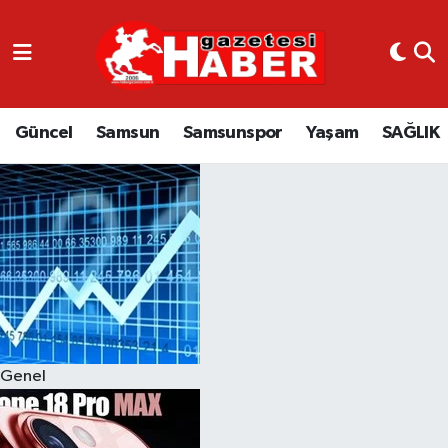
GÜNCEL
SAMSUN
Güncel
Samsun
Samsunspor
Yaşam
SAĞLIK
SAMSUNSPOR
EKONOMİ
YAŞAM
Genel