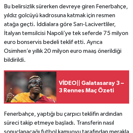
Bu belirsizlik sürerken devreye giren Fenerbahçe,
yıldız golcüyü kadrosuna katmak için resmen
atağa geçti. İddialara göre Sarı-Lacivertliler,
İtalyan temsilcisi Napoli’ye tek seferde 75 milyon
euro bonservis bedeli teklif etti. Ayrıca
Osimhen’e yıllık 20 milyon euro maaş önerildiği
bildirildi.
VİDEO|| Galatasaray 3 –
3 Rennes Maç Özeti
Fenerbahçe, yaptığı bu çarpıcı teklifin ardından
süreci takip etmeye başladı. Transferin nasıl
sonuçlanacağı futbol kamuoyu tarafından merakla