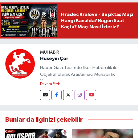
Hradec Kralove - Beşiktaş Maçı
Hangi Kanalda? Bugün Saat
Kaçta? Maçı Nasıl İzleriz?
MUHABIR
Hüseyin Çor
Haber Gazetesi'nde İlkeli Habercilik ile
Objektif olarak Araştırmacı Muhabirlik
Yapmaktayım.
Devam Et
Bunlar da ilginizi çekebilir