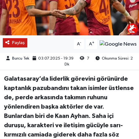
Paylaş
-
+
A
A
Burcu Tek
03.07.2025 - 19:39
7
Okunma Süresi: 2
Dk
Galatasaray’da liderlik görevini görünürde
kaptanlık pazubandını takan isimler üstlense
de, perde arkasında takımın ruhunu
yönlendiren başka aktörler de var.
Bunlardan biri de Kaan Ayhan. Saha içi
duruşu, karakteri ve iletişim gücüyle sarı-
kırmızılı camiada giderek daha fazla söz