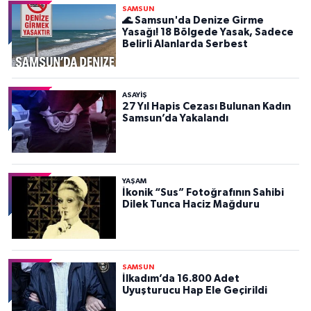
SAMSUN
🌊 Samsun'da Denize Girme
Yasağı! 18 Bölgede Yasak, Sadece
Belirli Alanlarda Serbest
ASAYIŞ
27 Yıl Hapis Cezası Bulunan Kadın
Samsun’da Yakalandı
YAŞAM
İkonik “Sus” Fotoğrafının Sahibi
Dilek Tunca Haciz Mağduru
SAMSUN
İlkadım’da 16.800 Adet
Uyuşturucu Hap Ele Geçirildi