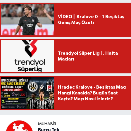
VİDEO|| Kralove 0 – 1 Beşiktaş
Geniş Maç Özeti
Trendyol Süper Lig 1. Hafta
Maçları
Hradec Kralove - Beşiktaş Maçı
Hangi Kanalda? Bugün Saat
Kaçta? Maçı Nasıl İzleriz?
MUHABIR
Burcu Tek