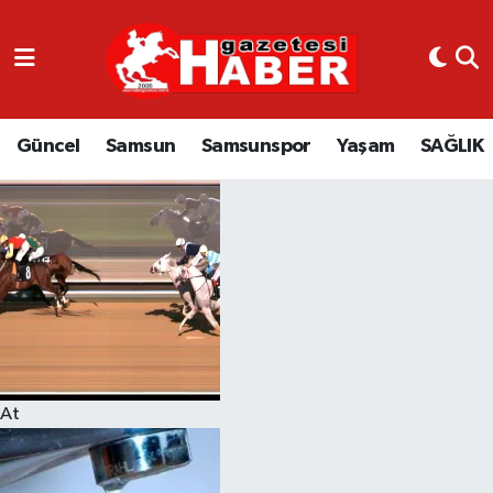
GÜNCEL
SAMSUN
Güncel
Samsun
Samsunspor
Yaşam
SAĞLIK
SAMSUNSPOR
EKONOMİ
YAŞAM
At