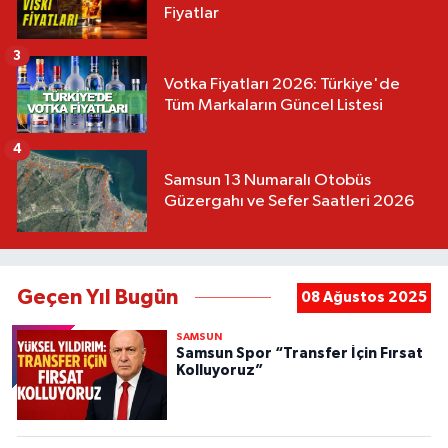
Fiyatlar
3
Votka Fiyatları 2026: Türkiye'de
Tüm Markaların Güncel Listesi
4
Samsun 13 Numaralı Otobüs
Güzergahı ve Sefer Saatleri 2026
Geçen Yıl Bugün
08 Ağustos 2025
SAMSUN
Samsun Spor “Transfer İçin Fırsat
Kolluyoruz”