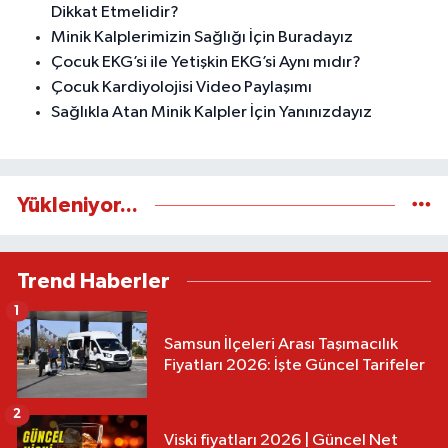
Dikkat Etmelidir?
Minik Kalplerimizin Sağlığı İçin Buradayız
Çocuk EKG’si ile Yetişkin EKG’si Aynı mıdır?
Çocuk Kardiyolojisi Video Paylaşımı
Sağlıkla Atan Minik Kalpler İçin Yanınızdayız
Yükleniyor...
Trend Haberler
1
Samsun İlçeleri Arası Taşımacılık
Fiyatları 2026: İşte Güncel Tarifeler
2
Viski fiyatları 2026 | Güncel Net