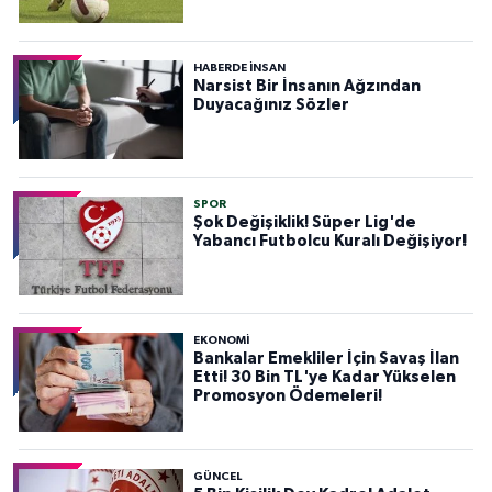
HABERDE INSAN
Narsist Bir İnsanın Ağzından
Duyacağınız Sözler
SPOR
Şok Değişiklik! Süper Lig'de
Yabancı Futbolcu Kuralı Değişiyor!
EKONOMİ
Bankalar Emekliler İçin Savaş İlan
Etti! 30 Bin TL'ye Kadar Yükselen
Promosyon Ödemeleri!
GÜNCEL