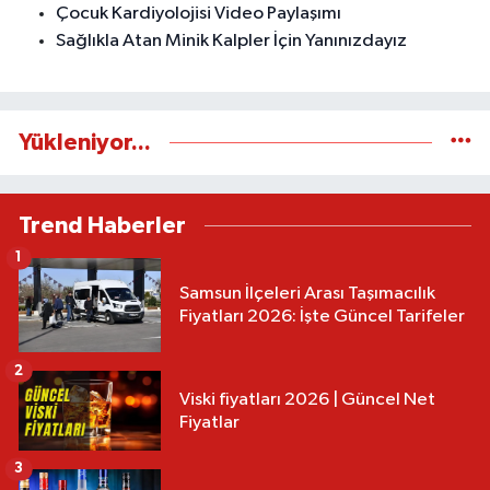
Çocuk Kardiyolojisi Video Paylaşımı
Sağlıkla Atan Minik Kalpler İçin Yanınızdayız
Yükleniyor...
Trend Haberler
1
Samsun İlçeleri Arası Taşımacılık
Fiyatları 2026: İşte Güncel Tarifeler
2
Viski fiyatları 2026 | Güncel Net
Fiyatlar
3