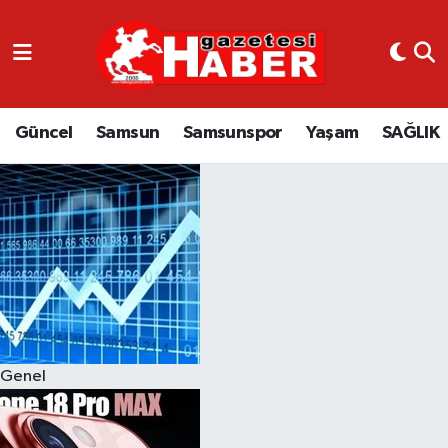
GÜNCEL
SAMSUN
Güncel
Samsun
Samsunspor
Yaşam
SAĞLIK
SAMSUNSPOR
EKONOMİ
YAŞAM
Genel