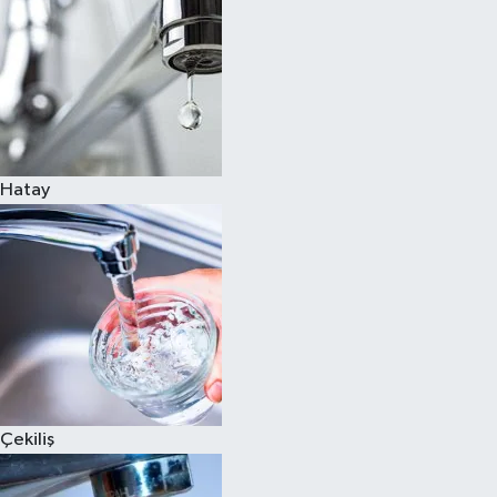
Hatay
Çekiliş