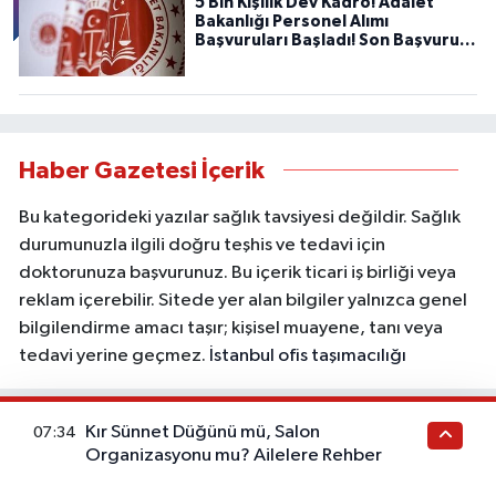
5 Bin Kişilik Dev Kadro! Adalet
Bakanlığı Personel Alımı
Başvuruları Başladı! Son Başvuru
Tarihini Kaçırmayın!
Haber Gazetesi İçerik
Bu kategorideki yazılar sağlık tavsiyesi değildir. Sağlık
durumunuzla ilgili doğru teşhis ve tedavi için
doktorunuza başvurunuz. Bu içerik ticari iş birliği veya
reklam içerebilir. Sitede yer alan bilgiler yalnızca genel
bilgilendirme amacı taşır; kişisel muayene, tanı veya
tedavi yerine geçmez.
İstanbul ofis taşımacılığı
Kır Sünnet Düğünü mü, Salon
07:34
Organizasyonu mu? Ailelere Rehber