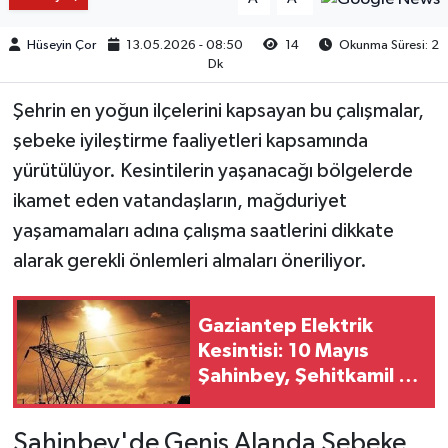
Hüseyin Çor
13.05.2026 - 08:50
14
Okunma Süresi: 2
Dk
Şehrin en yoğun ilçelerini kapsayan bu çalışmalar,
şebeke iyileştirme faaliyetleri kapsamında
yürütülüyor. Kesintilerin yaşanacağı bölgelerde
ikamet eden vatandaşların, mağduriyet
yaşamamaları adına çalışma saatlerini dikkate
alarak gerekli önlemleri almaları öneriliyor.
Gaziantep Elektrik
Kesintisi: 10 Mayıs
Şahinbey, Şehitkamil ve
Yavuzeli İlçelerinde
Kesinti Yaşanacak
Şahinbey'de Geniş Alanda Şebeke