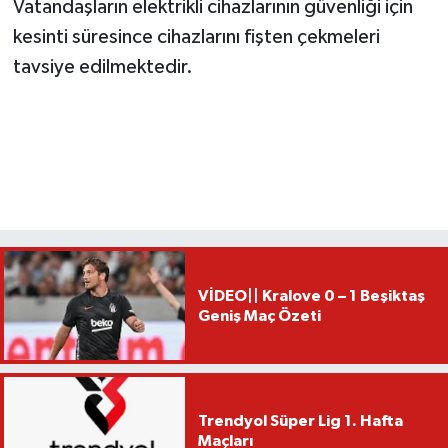
Vatandaşların elektrikli cihazlarının güvenliği için
kesinti süresince cihazlarını fişten çekmeleri
tavsiye edilmektedir.
VİDEO|| Kralove 0 – 1 Beşiktaş
Geniş Maç Özeti
Trendyol Süper Lig 1. Hafta
Maçları