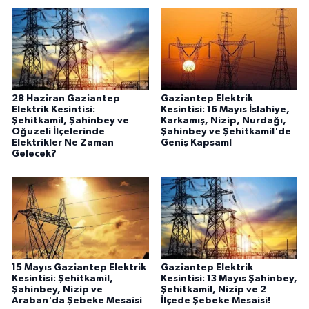
28 Haziran Gaziantep
Gaziantep Elektrik
Elektrik Kesintisi:
Kesintisi: 16 Mayıs İslahiye,
Şehitkamil, Şahinbey ve
Karkamış, Nizip, Nurdağı,
Oğuzeli İlçelerinde
Şahinbey ve Şehitkamil'de
Elektrikler Ne Zaman
Geniş Kapsaml
Gelecek?
15 Mayıs Gaziantep Elektrik
Gaziantep Elektrik
Kesintisi: Şehitkamil,
Kesintisi: 13 Mayıs Şahinbey,
Şahinbey, Nizip ve
Şehitkamil, Nizip ve 2
Araban'da Şebeke Mesaisi
İlçede Şebeke Mesaisi!