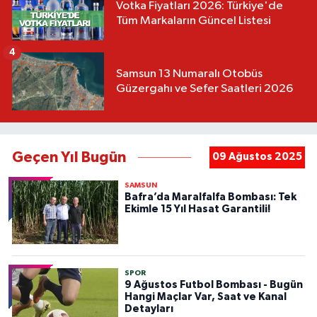
Votka Fiyatları 2026: Türkiye'de
Tüm Markaların Güncel Listesi
4
Samsun 13 Numaralı Otobüs
Güzergahı ve Sefer Saatleri 2026
Geçen Yıl Bugün
09 Ağustos 2025
SAMSUN
Bafra’da Maralfalfa Bombası: Tek
Ekimle 15 Yıl Hasat Garantili!
SPOR
9 Ağustos Futbol Bombası - Bugün
Hangi Maçlar Var, Saat ve Kanal
Detayları