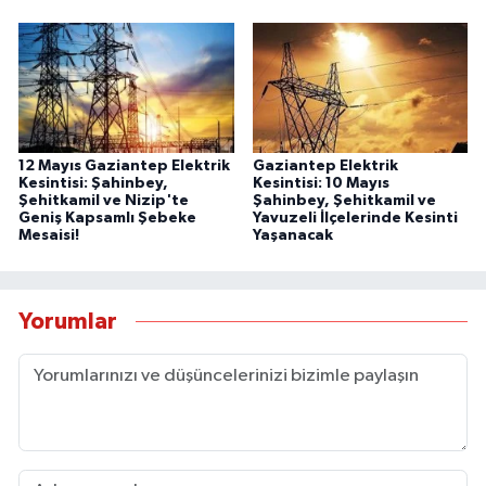
12 Mayıs Gaziantep Elektrik
Gaziantep Elektrik
Kesintisi: Şahinbey,
Kesintisi: 10 Mayıs
Şehitkamil ve Nizip'te
Şahinbey, Şehitkamil ve
Geniş Kapsamlı Şebeke
Yavuzeli İlçelerinde Kesinti
Mesaisi!
Yaşanacak
Yorumlar