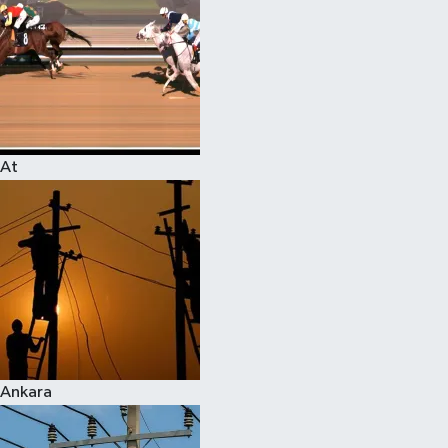
At
Ankara