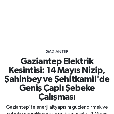
GAZIANTEP
Gaziantep Elektrik
Kesintisi: 14 Mayıs Nizip,
Şahinbey ve Şehitkamil'de
Geniş Çaplı Şebeke
Çalışması
Gaziantep’te enerji altyapısını güçlendirmek ve
şebeke verimliliğini artırmak amacıyla 14 Mayıs