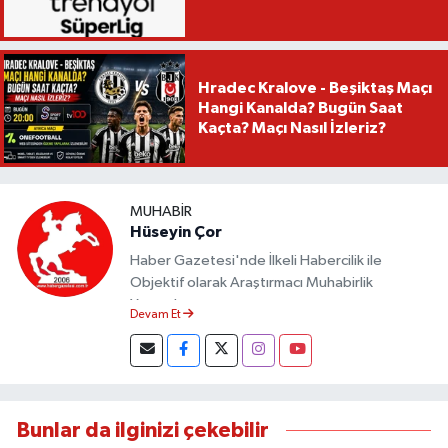
Hradec Kralove - Beşiktaş Maçı
Hangi Kanalda? Bugün Saat
Kaçta? Maçı Nasıl İzleriz?
MUHABIR
Hüseyin Çor
Haber Gazetesi'nde İlkeli Habercilik ile
Objektif olarak Araştırmacı Muhabirlik
Yapmaktayım.
Devam Et
Bunlar da ilginizi çekebilir