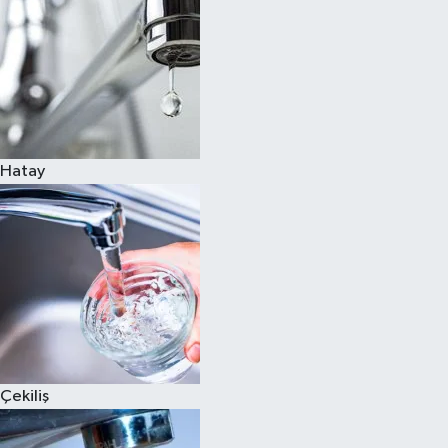
Hatay
Çekiliş