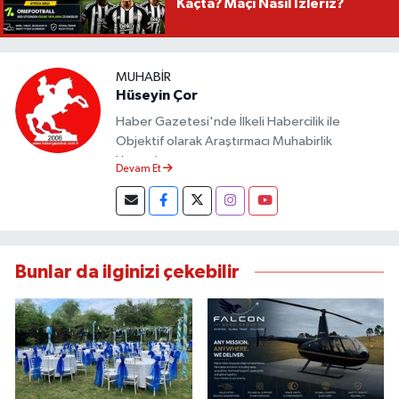
Kaçta? Maçı Nasıl İzleriz?
MUHABIR
Hüseyin Çor
Haber Gazetesi'nde İlkeli Habercilik ile
Objektif olarak Araştırmacı Muhabirlik
Yapmaktayım.
Devam Et
Bunlar da ilginizi çekebilir