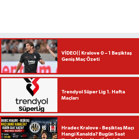
VİDEO|| Kralove 0 – 1 Beşiktaş
Geniş Maç Özeti
Trendyol Süper Lig 1. Hafta
Maçları
Hradec Kralove - Beşiktaş Maçı
Hangi Kanalda? Bugün Saat