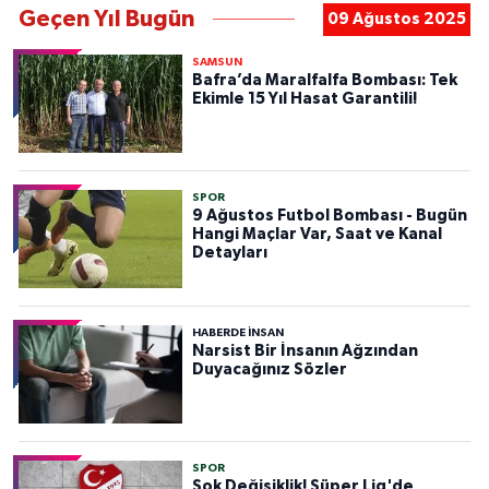
Geçen Yıl Bugün
09 Ağustos 2025
SAMSUN
Bafra’da Maralfalfa Bombası: Tek
Ekimle 15 Yıl Hasat Garantili!
SPOR
9 Ağustos Futbol Bombası - Bugün
Hangi Maçlar Var, Saat ve Kanal
Detayları
HABERDE INSAN
Narsist Bir İnsanın Ağzından
Duyacağınız Sözler
SPOR
Şok Değişiklik! Süper Lig'de