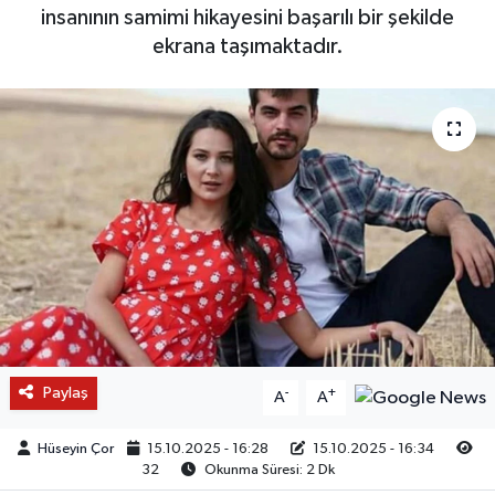
insanının samimi hikayesini başarılı bir şekilde
ekrana taşımaktadır.
Paylaş
-
+
A
A
Hüseyin Çor
15.10.2025 - 16:28
15.10.2025 - 16:34
32
Okunma Süresi: 2 Dk