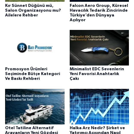
Kır Sünnet Düğünü mü,
Falcon Aero Group, Küresel
Salon Organizasyonu mu?
Havacılık Tedarik Zincirinde
Ailelere Rehber
Türkiye’den Dünyaya
Açılıyor
Promosyon Ürünleri
Minimalist EDC Sevenlerin
Seçiminde Bütçe Kategori
Yeni Favorisi Anahtarlık
Ve Baskı Rehberi
Çakı
Otel Tatiline Alternatif
Halka Arz Nedir? Şirket ve
Arayanların Yeni Gözdesi
Yatırımcı Açısından Nasıl