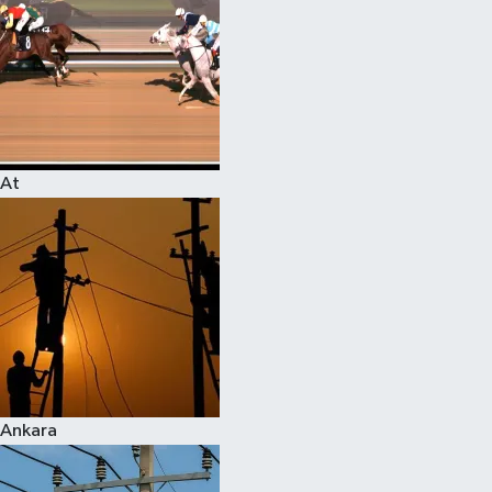
At
Ankara