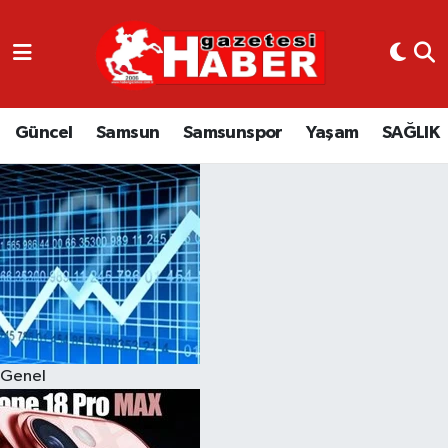
GÜNCEL
SAMSUN
Güncel
Samsun
Samsunspor
Yaşam
SAĞLIK
SAMSUNSPOR
EKONOMİ
YAŞAM
Genel