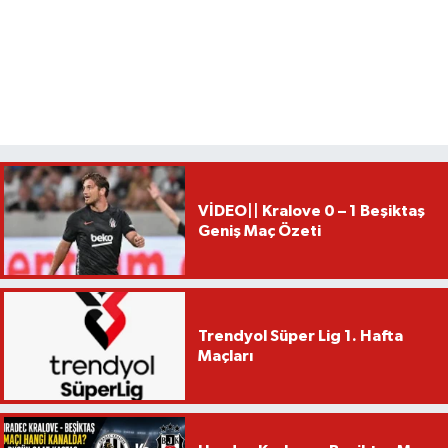
VİDEO|| Kralove 0 – 1 Beşiktaş
Geniş Maç Özeti
Trendyol Süper Lig 1. Hafta
Maçları