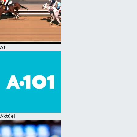
At
Aktüel