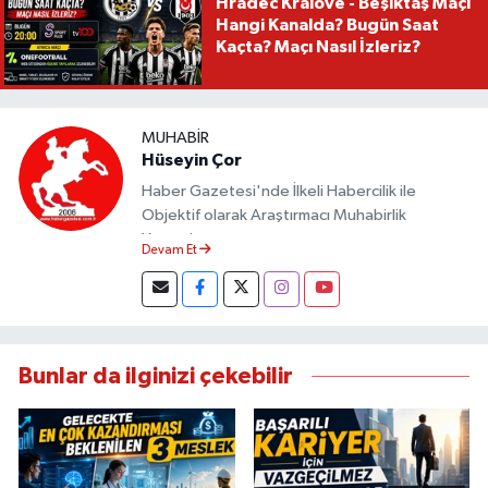
Hradec Kralove - Beşiktaş Maçı
Hangi Kanalda? Bugün Saat
Kaçta? Maçı Nasıl İzleriz?
MUHABIR
Hüseyin Çor
Haber Gazetesi'nde İlkeli Habercilik ile
Objektif olarak Araştırmacı Muhabirlik
Yapmaktayım.
Devam Et
Bunlar da ilginizi çekebilir