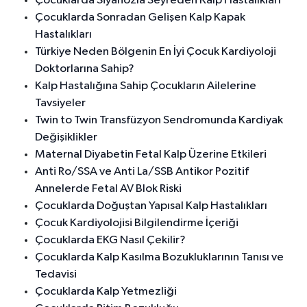
Çocuklarda Siyanozla Seyreden Kalp Hastalıkları
Çocuklarda Sonradan Gelişen Kalp Kapak
Hastalıkları
Türkiye Neden Bölgenin En İyi Çocuk Kardiyoloji
Doktorlarına Sahip?
Kalp Hastalığına Sahip Çocukların Ailelerine
Tavsiyeler
Twin to Twin Transfüzyon Sendromunda Kardiyak
Değişiklikler
Maternal Diyabetin Fetal Kalp Üzerine Etkileri
Anti Ro/SSA ve Anti La/SSB Antikor Pozitif
Annelerde Fetal AV Blok Riski
Çocuklarda Doğuştan Yapısal Kalp Hastalıkları
Çocuk Kardiyolojisi Bilgilendirme İçeriği
Çocuklarda EKG Nasıl Çekilir?
Çocuklarda Kalp Kasılma Bozukluklarının Tanısı ve
Tedavisi
Çocuklarda Kalp Yetmezliği