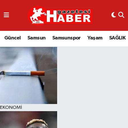
GÜNCEL
SAMSUN
Güncel
Samsun
Samsunspor
Yaşam
SAĞLIK
SAMSUNSPOR
EKONOMİ
YAŞAM
EKONOMİ