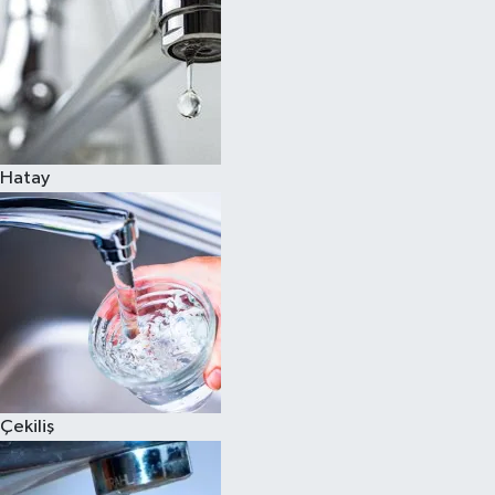
Hatay
Çekiliş