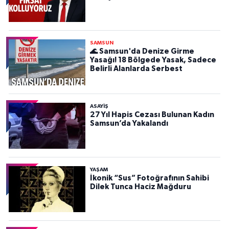
SAMSUN
🌊 Samsun'da Denize Girme
Yasağı! 18 Bölgede Yasak, Sadece
Belirli Alanlarda Serbest
ASAYIŞ
27 Yıl Hapis Cezası Bulunan Kadın
Samsun’da Yakalandı
YAŞAM
İkonik “Sus” Fotoğrafının Sahibi
Dilek Tunca Haciz Mağduru