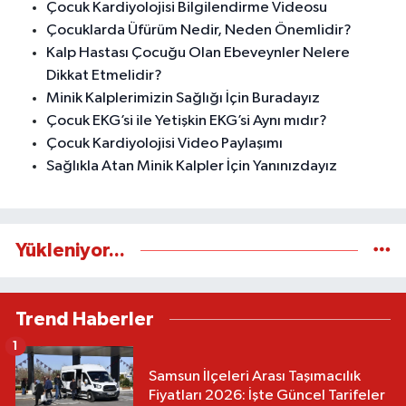
Çocuk Kardiyolojisi Bilgilendirme Videosu
Çocuklarda Üfürüm Nedir, Neden Önemlidir?
Kalp Hastası Çocuğu Olan Ebeveynler Nelere
Dikkat Etmelidir?
Minik Kalplerimizin Sağlığı İçin Buradayız
Çocuk EKG’si ile Yetişkin EKG’si Aynı mıdır?
Çocuk Kardiyolojisi Video Paylaşımı
Sağlıkla Atan Minik Kalpler İçin Yanınızdayız
Yükleniyor...
Trend Haberler
1
Samsun İlçeleri Arası Taşımacılık
Fiyatları 2026: İşte Güncel Tarifeler