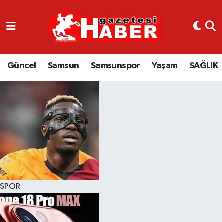
GÜNCEL
SAMSUN
Güncel
Samsun
Samsunspor
Yaşam
SAĞLIK
SAMSUNSPOR
EKONOMİ
YAŞAM
SPOR