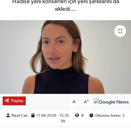
Hadise yeni konserleri için yeni şarkılarını da
ekledi...
Paylaş
-
+
A
A
Nazli Can
11.06.2026 - 15:35
8
Okunma Süresi: 2
Dk