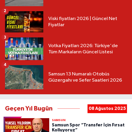
2
Viski fiyatları 2026 | Güncel Net
Fiyatlar
3
Votka Fiyatları 2026: Türkiye'de
Tüm Markaların Güncel Listesi
4
Samsun 13 Numaralı Otobüs
Güzergahı ve Sefer Saatleri 2026
Geçen Yıl Bugün
08 Ağustos 2025
SAMSUN
Samsun Spor “Transfer İçin Fırsat
Kolluyoruz”