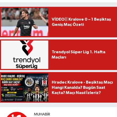
VİDEO|| Kralove 0 – 1 Beşiktaş
Geniş Maç Özeti
Trendyol Süper Lig 1. Hafta
Maçları
Hradec Kralove - Beşiktaş Maçı
Hangi Kanalda? Bugün Saat
Kaçta? Maçı Nasıl İzleriz?
MUHABIR