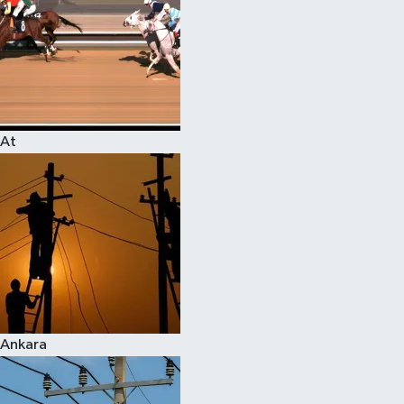
At
Ankara