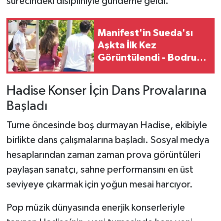
sürecindeki disipliniyle gündeme geldi.
Manifest'in Sueda'sı
Aşkta İlk Kez
Görüntülendi - Bodrum
Tatilinde Dikkat Çeken
Kareler
Hadise Konser İçin Dans Provalarına
Başladı
Turne öncesinde boş durmayan Hadise, ekibiyle
birlikte dans çalışmalarına başladı. Sosyal medya
hesaplarından zaman zaman prova görüntüleri
paylaşan sanatçı, sahne performansını en üst
seviyeye çıkarmak için yoğun mesai harcıyor.
Pop müzik dünyasında enerjik konserleriyle