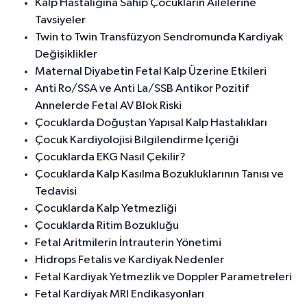
Kalp Hastalığına Sahip Çocukların Ailelerine
Tavsiyeler
Twin to Twin Transfüzyon Sendromunda Kardiyak
Değişiklikler
Maternal Diyabetin Fetal Kalp Üzerine Etkileri
Anti Ro/SSA ve Anti La/SSB Antikor Pozitif
Annelerde Fetal AV Blok Riski
Çocuklarda Doğuştan Yapısal Kalp Hastalıkları
Çocuk Kardiyolojisi Bilgilendirme İçeriği
Çocuklarda EKG Nasıl Çekilir?
Çocuklarda Kalp Kasılma Bozukluklarının Tanısı ve
Tedavisi
Çocuklarda Kalp Yetmezliği
Çocuklarda Ritim Bozukluğu
Fetal Aritmilerin İntrauterin Yönetimi
Hidrops Fetalis ve Kardiyak Nedenler
Fetal Kardiyak Yetmezlik ve Doppler Parametreleri
Fetal Kardiyak MRI Endikasyonları