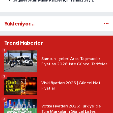
Sağlıkla Atan Minik Kalpler İçin Yanınızdayız
Yükleniyor...
Trend Haberler
1
Samsun İlçeleri Arası Taşımacılık
Fiyatları 2026: İşte Güncel Tarifeler
2
Viski fiyatları 2026 | Güncel Net
Fiyatlar
3
Votka Fiyatları 2026: Türkiye'de
Tüm Markaların Güncel Listesi