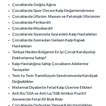
Çocuklarda Göğüs Ağrısı
Çocuklarda Spor Öncesi Kalp Değerlendirmesi
Çocuklarda Üfürüm: Masum ve Patolojik Üfürümler
Çocuklarda Perikardit
Çocuklarda Miyokardit
Çocuklarda Siyanozla Seyreden Kalp Hastalıkları
Çocuklarda Sonradan Gelişen Kalp Kapak
Hastalıkları
Türkiye Neden Bölgenin En İyi Çocuk Kardiyoloji
Doktorlarına Sahip?
Kalp Hastalığına Sahip Çocukların Ailelerine
Tavsiyeler
Twin to Twin Transfüzyon Sendromunda Kardiyak
Değişiklikler
Maternal Diyabetin Fetal Kalp Üzerine Etkileri
Anti Ro/SSA ve Anti La/SSB Antikor Pozitif
Annelerde Fetal AV Blok Riski
Çocuklarda Doğuştan Yapısal Kalp Hastalıkları