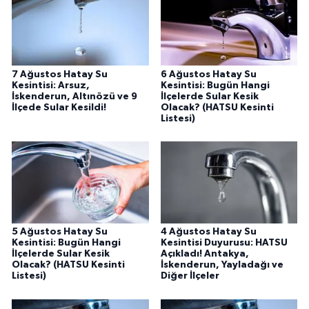
7 Ağustos Hatay Su
6 Ağustos Hatay Su
Kesintisi: Arsuz,
Kesintisi: Bugün Hangi
İskenderun, Altınözü ve 9
İlçelerde Sular Kesik
İlçede Sular Kesildi!
Olacak? (HATSU Kesinti
Listesi)
5 Ağustos Hatay Su
4 Ağustos Hatay Su
Kesintisi: Bugün Hangi
Kesintisi Duyurusu: HATSU
İlçelerde Sular Kesik
Açıkladı! Antakya,
Olacak? (HATSU Kesinti
İskenderun, Yayladağı ve
Listesi)
Diğer İlçeler