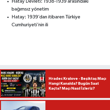
Hatay Devleti: 1938-1939 arasındaki
bağımsız yönetim
Hatay: 1939’dan itibaren Türkiye
Cumhuriyeti’nin ili
Hradec Kralove - Beşiktaş Maçı
Hangi Kanalda? Bugün Saat
Kaçta? Maçı Nasıl İzleriz?