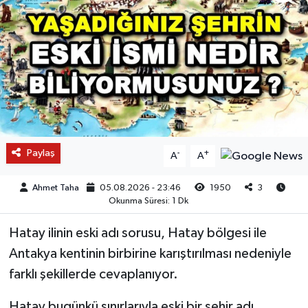
Paylaş
-
+
A
A
Ahmet Taha
05.08.2026 - 23:46
1950
3
Okunma Süresi: 1 Dk
Hatay ilinin eski adı sorusu, Hatay bölgesi ile
Antakya kentinin birbirine karıştırılması nedeniyle
farklı şekillerde cevaplanıyor.
Hatay bugünkü sınırlarıyla eski bir şehir adı