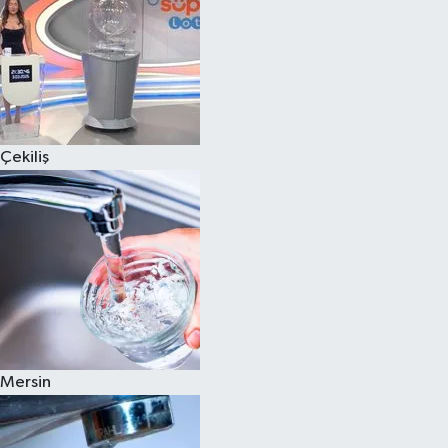
Çekiliş
Mersin