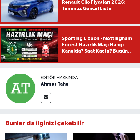
Renault Clio Fiyatları 2026:
Temmuz Güncel Liste
Sporting Lizbon - Nottingham
Forest Hazırlık Maçı Hangi
Kanalda? Saat Kaçta? Bugün
Mü?
EDITÖR HAKKINDA
Ahmet Taha
Bunlar da ilginizi çekebilir