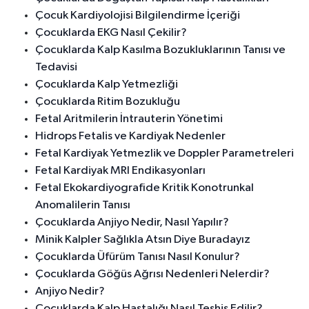
Çocuk Kardiyolojisi Bilgilendirme İçeriği
Çocuklarda EKG Nasıl Çekilir?
Çocuklarda Kalp Kasılma Bozukluklarının Tanısı ve
Tedavisi
Çocuklarda Kalp Yetmezliği
Çocuklarda Ritim Bozukluğu
Fetal Aritmilerin İntrauterin Yönetimi
Hidrops Fetalis ve Kardiyak Nedenler
Fetal Kardiyak Yetmezlik ve Doppler Parametreleri
Fetal Kardiyak MRI Endikasyonları
Fetal Ekokardiyografide Kritik Konotrunkal
Anomalilerin Tanısı
Çocuklarda Anjiyo Nedir, Nasıl Yapılır?
Minik Kalpler Sağlıkla Atsın Diye Buradayız
Çocuklarda Üfürüm Tanısı Nasıl Konulur?
Çocuklarda Göğüs Ağrısı Nedenleri Nelerdir?
Anjiyo Nedir?
Çocuklarda Kalp Hastalığı Nasıl Teşhis Edilir?