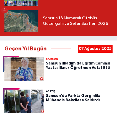
4
Samsun 13 Numaralı Otobüs
Güzergahı ve Sefer Saatleri 2026
Geçen Yıl Bugün
07 Ağustos 2025
SAMSUN
Samsun İlkadım’da Eğitim Camiası
Yasta: İlknur Öğretmen Vefat Etti
ASAYIŞ
Samsun’da Parkta Gerginlik:
Mühendis Bekçilere Saldırdı