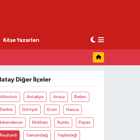
Köşe Yazarları
atay Diğer İlçeler
Altinözü
Antakya
Arsuz
Belen
Defne
Dörtyol
Erzin
Hassa
İskenderun
Kirikhan
Kumlu
Payas
Reyhanli
Samandağ
Yayladaği