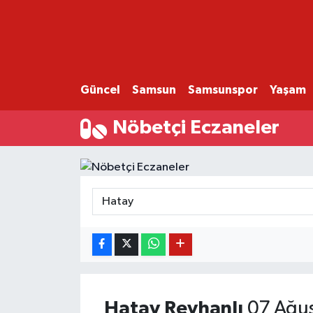
GÜNCEL
SAMSUN
Güncel
Samsun
Samsunspor
Yaşam
SAMSUNSPOR
Nöbetçi Eczaneler
EKONOMİ
YAŞAM
Hatay
Reyhanlı
07 Ağus