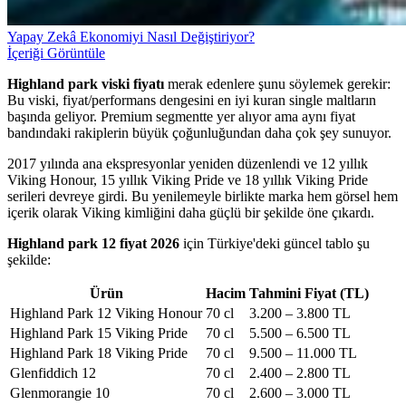
Yapay Zekâ Ekonomiyi Nasıl Değiştiriyor?
İçeriği Görüntüle
Highland park viski fiyatı
merak edenlere şunu söylemek gerekir:
Bu viski, fiyat/performans dengesini en iyi kuran single maltların
başında geliyor. Premium segmentte yer alıyor ama aynı fiyat
bandındaki rakiplerin büyük çoğunluğundan daha çok şey sunuyor.
2017 yılında ana ekspresyonlar yeniden düzenlendi ve 12 yıllık
Viking Honour, 15 yıllık Viking Pride ve 18 yıllık Viking Pride
serileri devreye girdi. Bu yenilemeyle birlikte marka hem görsel hem
içerik olarak Viking kimliğini daha güçlü bir şekilde öne çıkardı.
Highland park 12 fiyat 2026
için Türkiye'deki güncel tablo şu
şekilde:
Ürün
Hacim
Tahmini Fiyat (TL)
Highland Park 12 Viking Honour
70 cl
3.200 – 3.800 TL
Highland Park 15 Viking Pride
70 cl
5.500 – 6.500 TL
Highland Park 18 Viking Pride
70 cl
9.500 – 11.000 TL
Glenfiddich 12
70 cl
2.400 – 2.800 TL
Glenmorangie 10
70 cl
2.600 – 3.000 TL