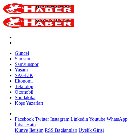
Güncel
Samsun
Samsunspor
Yaşam
SAĞLIK
Ekonomi
Teknoloji
Otomobil
Sondakika
Köşe Yazarları
Facebook
Twitter
Instagram
Linkedin
Youtube
WhatsApp
İhbar Hattı
Künye
İletişim
RSS Bağlantıları
Üyelik Girişi