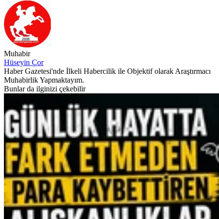
Muhabir
Hüseyin Çor
Haber Gazetesi'nde İlkeli Habercilik ile Objektif olarak Araştırmacı
Muhabirlik Yapmaktayım.
Bunlar da ilginizi çekebilir