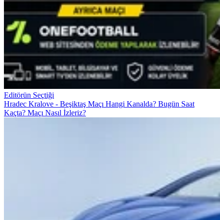
Editörün Seçtiği
Hradec Kralove - Beşiktaş Maçı Hangi Kanalda? Bugün Saat
Kaçta? Maçı Nasıl İzleriz?