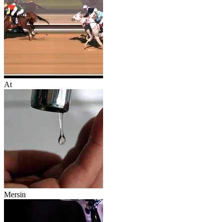
At
Mersin