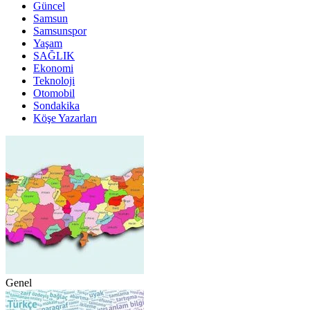
Güncel
Samsun
Samsunspor
Yaşam
SAĞLIK
Ekonomi
Teknoloji
Otomobil
Sondakika
Köşe Yazarları
Genel