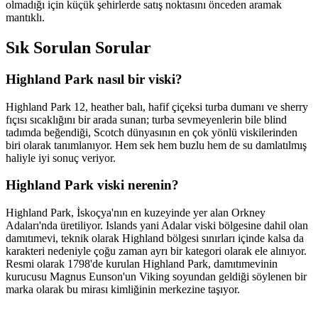
olmadığı için küçük şehirlerde satış noktasını önceden aramak
mantıklı.
Sık Sorulan Sorular
Highland Park nasıl bir viski?
Highland Park 12, heather balı, hafif çiçeksi turba dumanı ve sherry
fıçısı sıcaklığını bir arada sunan; turba sevmeyenlerin bile blind
tadımda beğendiği, Scotch dünyasının en çok yönlü viskilerinden
biri olarak tanımlanıyor. Hem sek hem buzlu hem de su damlatılmış
haliyle iyi sonuç veriyor.
Highland Park viski nerenin?
Highland Park, İskoçya'nın en kuzeyinde yer alan Orkney
Adaları'nda üretiliyor. Islands yani Adalar viski bölgesine dahil olan
damıtımevi, teknik olarak Highland bölgesi sınırları içinde kalsa da
karakteri nedeniyle çoğu zaman ayrı bir kategori olarak ele alınıyor.
Resmi olarak 1798'de kurulan Highland Park, damıtımevinin
kurucusu Magnus Eunson'un Viking soyundan geldiği söylenen bir
marka olarak bu mirası kimliğinin merkezine taşıyor.