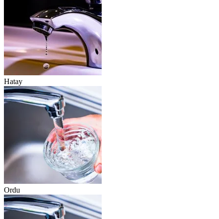
Hatay
Ordu