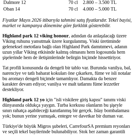
Dalmore 12
70 cl
2.800 – 3.500 TL
Oban 14
70 cl
4.000 – 5.000 TL
Fiyatlar Mayıs 2026 itibarıyla tahmini satış fiyatlarıdır. Tekel bayisi,
market ve kampanya dönemine göre farklılık gösterebilir.
Highland park 12 viking honour
, adından da anlaşılacağı üzere
Viking ruhunu yansıtmak üzere kurgulanmış. Viski üretiminde
geleneksel metotlara bağlı olan Highland Park damıtımevi, adanın
uzun yıllar Viking etkisinde kalmış olmasını hem logosunda hem
şişelerinde hem de iletişimlerinde belirgin biçimde hissettiriyor.
Tat profili konusunda da dengeli bir tablo var. Burunda vanilya, bal,
narenciye ve tatlı baharat kokuları öne çıkarken, füme ve isli notalar
bu aromayı dengeli biçimde tamamlıyor. Damakta da benzer
karakter devam ediyor; vanilya ve malt tatlarını füme lezzetler
destekliyor.
Highland park 12 yo
için "isli viskilere giriş kapısı" tanımı viski
dünyasında oldukça yaygın. Turba korkusu olanların bu şişeyle
sınırı rahatça aşabileceği kanıtlanmış bir gerçek. Islay bombalaması
yok; bunun yerine yumuşak, entegre ve davetkar bir duman var.
Türkiye'de büyük Migros şubeleri, CarrefourSA premium reyonları
ve seçili tekel bayilerinde bulunabiliyor. Stok her zaman garantili