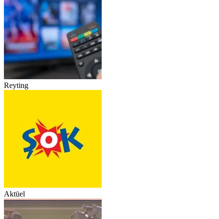
Reyting
Aktüel