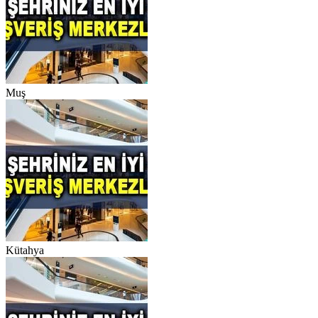
Muş
Kütahya