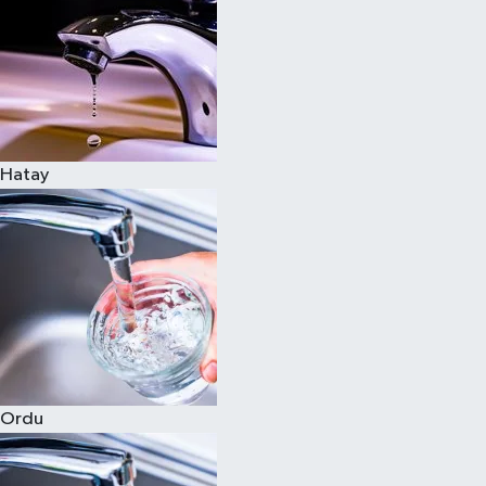
Hatay
Ordu