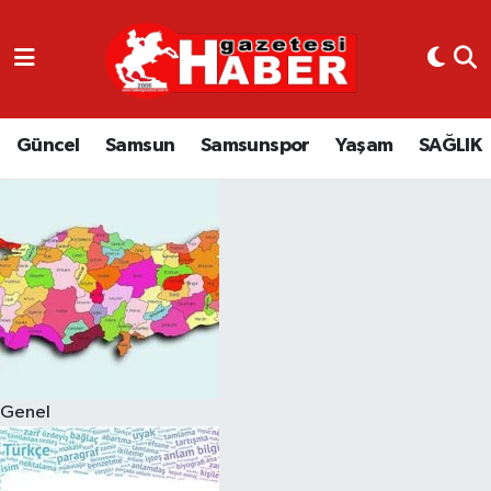
GÜNCEL
SAMSUN
Güncel
Samsun
Samsunspor
Yaşam
SAĞLIK
SAMSUNSPOR
EKONOMİ
YAŞAM
Genel