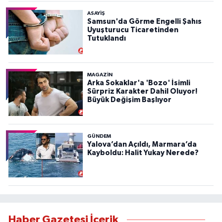
ASAYIŞ
Samsun'da Görme Engelli Şahıs
Uyuşturucu Ticaretinden
Tutuklandı
MAGAZİN
Arka Sokaklar'a 'Bozo' İsimli
Sürpriz Karakter Dahil Oluyor!
Büyük Değişim Başlıyor
GÜNDEM
Yalova’dan Açıldı, Marmara’da
Kayboldu: Halit Yukay Nerede?
Haber Gazetesi İçerik