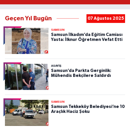
Geçen Yıl Bugün
07 Ağustos 2025
SAMSUN
Samsun İlkadım’da Eğitim Camiası
Yasta: İlknur Öğretmen Vefat Etti
ASAYIŞ
Samsun’da Parkta Gerginlik:
Mühendis Bekçilere Saldırdı
SAMSUN
Samsun Tekkeköy Belediyesi’ne 10
Araçlık Haciz Şoku