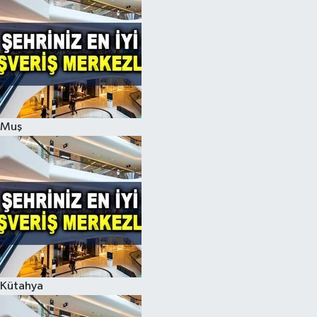
Muş
Kütahya