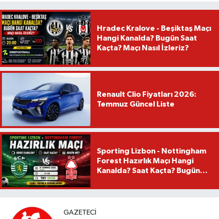
Hradec Kralove - Beşiktaş Maçı
Hangi Kanalda? Bugün Saat
Kaçta? Maçı Nasıl İzleriz?
Renault Clio Fiyatları 2026:
Temmuz Güncel Liste
Sporting Lizbon - Nottingham
Forest Hazırlık Maçı Hangi
Kanalda? Saat Kaçta? Bugün
Mü?
GAZETECI