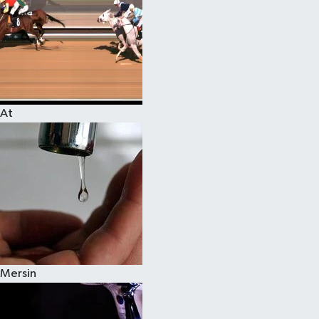
At
Mersin