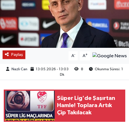
Paylaş
-
+
A
A
Nazli Can
13.05.2026 - 13:03
8
Okunma Süresi: 1
Dk
Süper Lig'de Şaşırtan
Hamle! Toplara Artık
Çip Takılacak