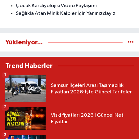
Çocuk Kardiyolojisi Video Paylaşımı
Sağlıkla Atan Minik Kalpler İçin Yanınızdayız
Yükleniyor...
Trend Haberler
1
Samsun İlçeleri Arası Taşımacılık
Fiyatları 2026: İşte Güncel Tarifeler
2
Viski fiyatları 2026 | Güncel Net
Fiyatlar
3