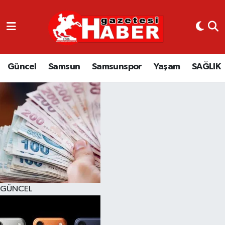
GÜNCEL
SAMSUN
Güncel
Samsun
Samsunspor
Yaşam
SAĞLIK
SAMSUNSPOR
EKONOMİ
YAŞAM
GÜNCEL