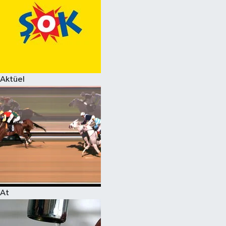
Aktüel
At