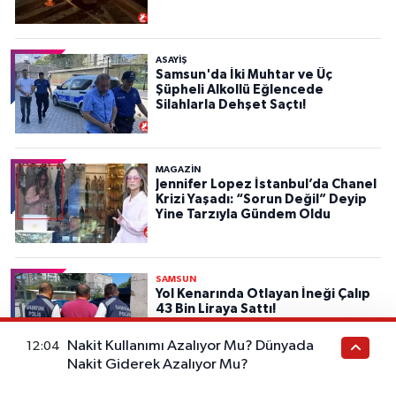
ASAYIŞ
Samsun'da İki Muhtar ve Üç
Şüpheli Alkollü Eğlencede
Silahlarla Dehşet Saçtı!
MAGAZİN
Jennifer Lopez İstanbul’da Chanel
Krizi Yaşadı: “Sorun Değil” Deyip
Yine Tarzıyla Gündem Oldu
SAMSUN
Yol Kenarında Otlayan İneği Çalıp
43 Bin Liraya Sattı!
Nakit Kullanımı Azalıyor Mu? Dünyada
12:04
Nakit Giderek Azalıyor Mu?
SAMSUN