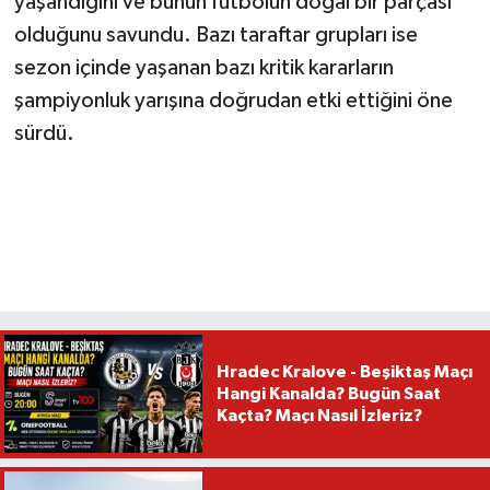
yaşandığını ve bunun futbolun doğal bir parçası
olduğunu savundu. Bazı taraftar grupları ise
sezon içinde yaşanan bazı kritik kararların
şampiyonluk yarışına doğrudan etki ettiğini öne
sürdü.
Hradec Kralove - Beşiktaş Maçı
Hangi Kanalda? Bugün Saat
Kaçta? Maçı Nasıl İzleriz?