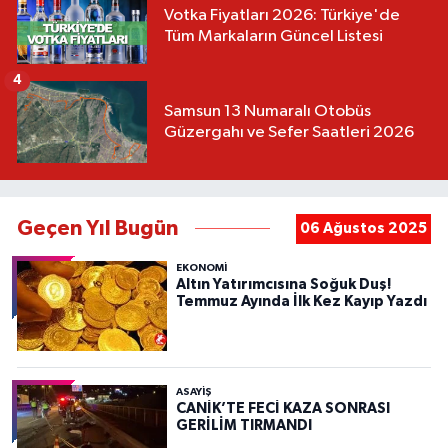
Votka Fiyatları 2026: Türkiye'de
Tüm Markaların Güncel Listesi
4
Samsun 13 Numaralı Otobüs
Güzergahı ve Sefer Saatleri 2026
Geçen Yıl Bugün
06 Ağustos 2025
EKONOMİ
Altın Yatırımcısına Soğuk Duş!
Temmuz Ayında İlk Kez Kayıp Yazdı
ASAYIŞ
CANİK’TE FECİ KAZA SONRASI
GERİLİM TIRMANDI