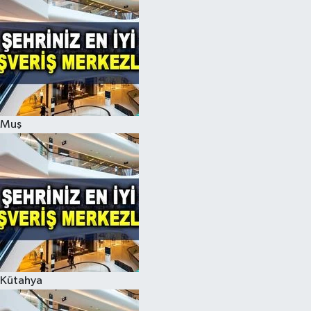
Muş
Kütahya