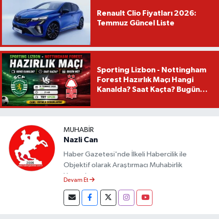
Renault Clio Fiyatları 2026:
Temmuz Güncel Liste
Sporting Lizbon - Nottingham
Forest Hazırlık Maçı Hangi
Kanalda? Saat Kaçta? Bugün
Mü?
MUHABIR
Nazli Can
Haber Gazetesi'nde İlkeli Habercilik ile
Objektif olarak Araştırmacı Muhabirlik
Yapmaktayım.
Devam Et