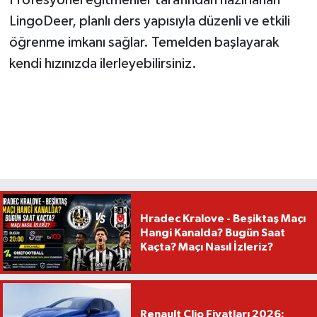
Profesyonel eğitmenler tarafından hazırlanan
LingoDeer, planlı ders yapısıyla düzenli ve etkili
öğrenme imkanı sağlar. Temelden başlayarak
kendi hızınızda ilerleyebilirsiniz.
Hradec Kralove - Beşiktaş Maçı
Hangi Kanalda? Bugün Saat
Kaçta? Maçı Nasıl İzleriz?
Renault Clio Fiyatları 2026: