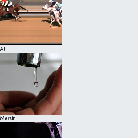
At
Mersin