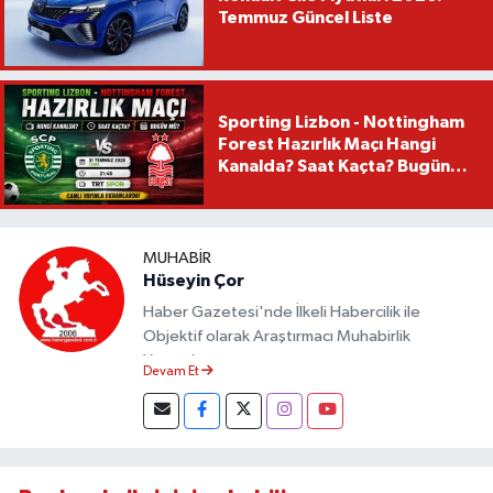
Temmuz Güncel Liste
Sporting Lizbon - Nottingham
Forest Hazırlık Maçı Hangi
Kanalda? Saat Kaçta? Bugün
Mü?
MUHABIR
Hüseyin Çor
Haber Gazetesi'nde İlkeli Habercilik ile
Objektif olarak Araştırmacı Muhabirlik
Yapmaktayım.
Devam Et