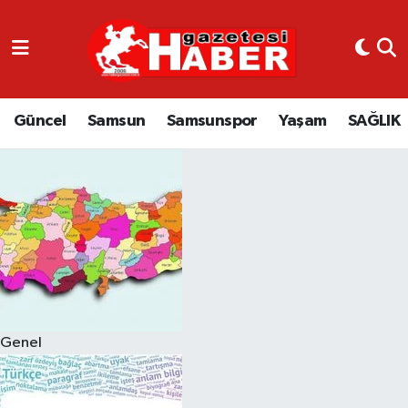
GÜNCEL
SAMSUN
Güncel
Samsun
Samsunspor
Yaşam
SAĞLIK
SAMSUNSPOR
EKONOMİ
YAŞAM
Genel