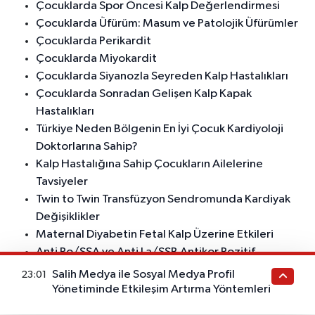
Çocuklarda Spor Öncesi Kalp Değerlendirmesi
Çocuklarda Üfürüm: Masum ve Patolojik Üfürümler
Çocuklarda Perikardit
Çocuklarda Miyokardit
Çocuklarda Siyanozla Seyreden Kalp Hastalıkları
Çocuklarda Sonradan Gelişen Kalp Kapak
Hastalıkları
Türkiye Neden Bölgenin En İyi Çocuk Kardiyoloji
Doktorlarına Sahip?
Kalp Hastalığına Sahip Çocukların Ailelerine
Tavsiyeler
Twin to Twin Transfüzyon Sendromunda Kardiyak
Değişiklikler
Maternal Diyabetin Fetal Kalp Üzerine Etkileri
Anti Ro/SSA ve Anti La/SSB Antikor Pozitif
Annelerde Fetal AV Blok Riski
Salih Medya ile Sosyal Medya Profil
23:01
Çocuklarda Doğuştan Yapısal Kalp Hastalıkları
Yönetiminde Etkileşim Artırma Yöntemleri
Çocuk Kardiyolojisi Bilgilendirme İçeriği