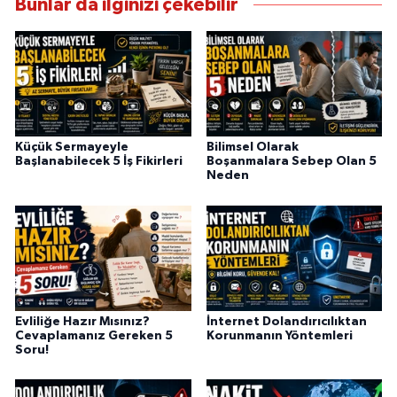
Bunlar da ilginizi çekebilir
Küçük Sermayeyle
Bilimsel Olarak
Başlanabilecek 5 İş Fikirleri
Boşanmalara Sebep Olan 5
Neden
Evliliğe Hazır Mısınız?
İnternet Dolandırıcılıktan
Cevaplamanız Gereken 5
Korunmanın Yöntemleri
Soru!