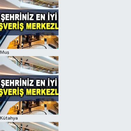
Muş
Kütahya