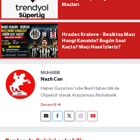
Maçları
Hradec Kralove - Beşiktaş Maçı
Hangi Kanalda? Bugün Saat
Kaçta? Maçı Nasıl İzleriz?
MUHABIR
Nazli Can
Haber Gazetesi'nde İlkeli Habercilik ile
Objektif olarak Araştırmacı Muhabirlik
Yapmaktayım.
Devam Et