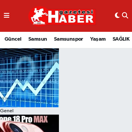
GÜNCEL
SAMSUN
Güncel
Samsun
Samsunspor
Yaşam
SAĞLIK
SAMSUNSPOR
EKONOMİ
YAŞAM
Genel