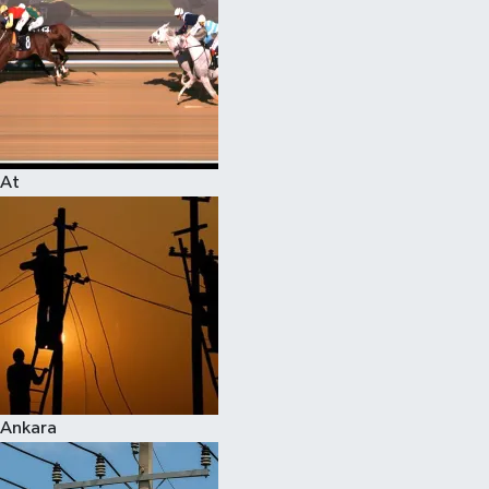
At
Ankara