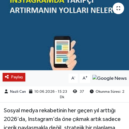
Paylaş
-
+
A
A
Nazli Can
10.06.2026 - 15:23
37
Okunma Süresi: 2
Dk
Sosyal medya rekabetinin her geçen yıl arttığı
2026’da, Instagram’da öne çıkmak artık sadece
içerik paylaşmakla değil, stratejik bir planlama