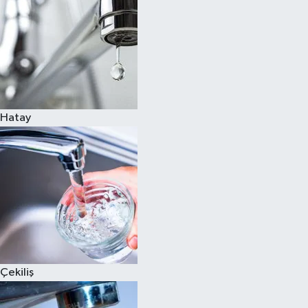
Hatay
Çekiliş