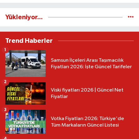
Yükleniyor...
Trend Haberler
1
Samsun İlçeleri Arası Taşımacılık
Fiyatları 2026: İşte Güncel Tarifeler
2
Viski fiyatları 2026 | Güncel Net
Fiyatlar
3
Votka Fiyatları 2026: Türkiye'de
Tüm Markaların Güncel Listesi
4