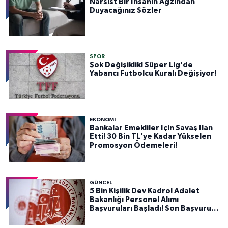
Narsist Bir İnsanın Ağzından
Duyacağınız Sözler
SPOR
Şok Değişiklik! Süper Lig'de
Yabancı Futbolcu Kuralı Değişiyor!
EKONOMİ
Bankalar Emekliler İçin Savaş İlan
Etti! 30 Bin TL'ye Kadar Yükselen
Promosyon Ödemeleri!
GÜNCEL
5 Bin Kişilik Dev Kadro! Adalet
Bakanlığı Personel Alımı
Başvuruları Başladı! Son Başvuru
Tarihini Kaçırmayın!