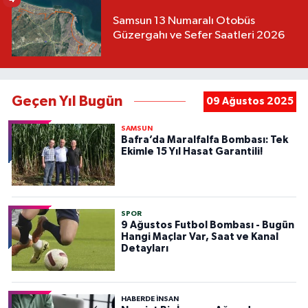
Samsun 13 Numaralı Otobüs
Güzergahı ve Sefer Saatleri 2026
Geçen Yıl Bugün
09 Ağustos 2025
SAMSUN
Bafra’da Maralfalfa Bombası: Tek
Ekimle 15 Yıl Hasat Garantili!
SPOR
9 Ağustos Futbol Bombası - Bugün
Hangi Maçlar Var, Saat ve Kanal
Detayları
HABERDE INSAN