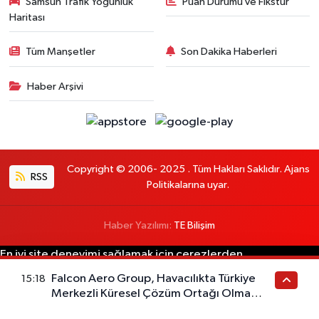
Samsun Trafik Yoğunluk
Puan Durumu ve Fikstür
Haritası
Tüm Manşetler
Son Dakika Haberleri
Haber Arşivi
Copyright © 2006- 2025 . Tüm Hakları Saklıdır. Ajans
RSS
Politikalarına uyar.
Haber Yazılımı:
TE Bilişim
En iyi site deneyimi sağlamak için çerezlerden
faydalanıyoruz. Detaylar için lütfen
OKUYUN
Tamam
Falcon Aero Group, Havacılıkta Türkiye
15:18
Merkezli Küresel Çözüm Ortağı Olma
Yolunda İlerliyor