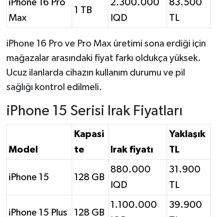
iPhone 16 Pro
2.300.000
83.500
1 TB
Max
IQD
TL
iPhone 16 Pro ve Pro Max üretimi sona erdiği için
mağazalar arasındaki fiyat farkı oldukça yüksek.
Ucuz ilanlarda cihazın kullanım durumu ve pil
sağlığı kontrol edilmeli.
iPhone 15 Serisi Irak Fiyatları
Kapasi
Yaklaşık
Model
te
Irak fiyatı
TL
880.000
31.900
iPhone 15
128 GB
IQD
TL
1.100.000
39.900
iPhone 15 Plus
128 GB