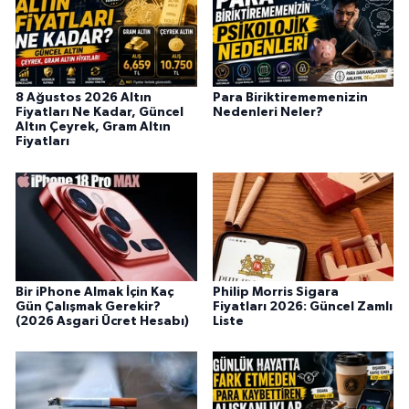
8 Ağustos 2026 Altın
Para Biriktirememenizin
Fiyatları Ne Kadar, Güncel
Nedenleri Neler?
Altın Çeyrek, Gram Altın
Fiyatları
Bir iPhone Almak İçin Kaç
Philip Morris Sigara
Gün Çalışmak Gerekir?
Fiyatları 2026: Güncel Zamlı
(2026 Asgari Ücret Hesabı)
Liste