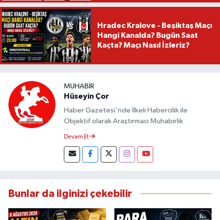
Hradec Kralove - Beşiktaş Maçı
Hangi Kanalda? Bugün Saat
Kaçta? Maçı Nasıl İzleriz?
MUHABIR
Hüseyin Çor
Haber Gazetesi'nde İlkeli Habercilik ile
Objektif olarak Araştırmacı Muhabirlik
Yapmaktayım.
Devam Et
Bunlar da ilginizi çekebilir