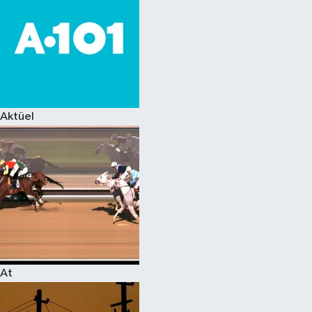
Aktüel
At