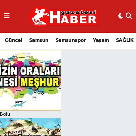
GÜNCEL
SAMSUN
Güncel
Samsun
Samsunspor
Yaşam
SAĞLIK
SAMSUNSPOR
EKONOMİ
YAŞAM
Bolu