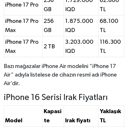
256
1.729.000
62.800
iPhone 17 Pro
GB
IQD
TL
iPhone 17 Pro
256
1.875.000
68.100
Max
GB
IQD
TL
iPhone 17 Pro
3.203.000
116.300
2 TB
Max
IQD
TL
Bazı mağazalar iPhone Air modelini “iPhone 17
Air” adıyla listelese de cihazın resmî adı iPhone
Air’dir.
iPhone 16 Serisi Irak Fiyatları
Kapasi
Yaklaşık
Model
te
Irak fiyatı
TL