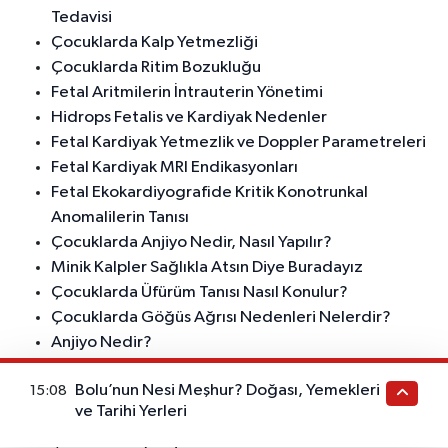
Tedavisi
Çocuklarda Kalp Yetmezliği
Çocuklarda Ritim Bozukluğu
Fetal Aritmilerin İntrauterin Yönetimi
Hidrops Fetalis ve Kardiyak Nedenler
Fetal Kardiyak Yetmezlik ve Doppler Parametreleri
Fetal Kardiyak MRI Endikasyonları
Fetal Ekokardiyografide Kritik Konotrunkal
Anomalilerin Tanısı
Çocuklarda Anjiyo Nedir, Nasıl Yapılır?
Minik Kalpler Sağlıkla Atsın Diye Buradayız
Çocuklarda Üfürüm Tanısı Nasıl Konulur?
Çocuklarda Göğüs Ağrısı Nedenleri Nelerdir?
Anjiyo Nedir?
Çocuklarda Kalp Hastalığı Nasıl Teşhis Edilir?
Bolu’nun Nesi Meşhur? Doğası, Yemekleri
15:08
Çocuk Kardiyolojisi Bilgilendirme Videosu
ve Tarihi Yerleri
Çocuk Kardiyolojisi Nedir?
Çocuk Kardiyolojisi Tanıtım Videosu