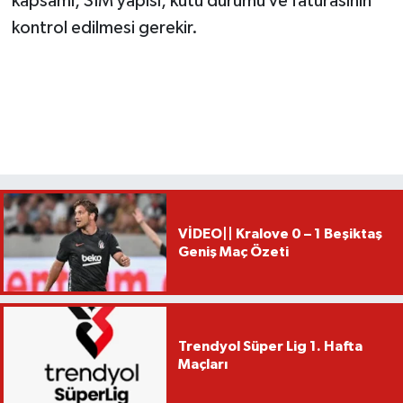
kapsamı, SIM yapısı, kutu durumu ve faturasının
kontrol edilmesi gerekir.
VİDEO|| Kralove 0 – 1 Beşiktaş
Geniş Maç Özeti
Trendyol Süper Lig 1. Hafta
Maçları