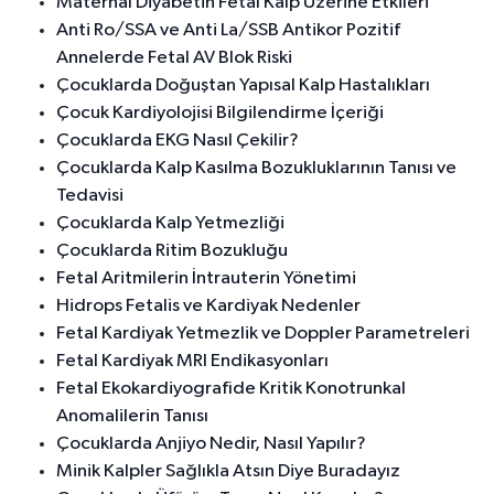
Maternal Diyabetin Fetal Kalp Üzerine Etkileri
Anti Ro/SSA ve Anti La/SSB Antikor Pozitif
Annelerde Fetal AV Blok Riski
Çocuklarda Doğuştan Yapısal Kalp Hastalıkları
Çocuk Kardiyolojisi Bilgilendirme İçeriği
Çocuklarda EKG Nasıl Çekilir?
Çocuklarda Kalp Kasılma Bozukluklarının Tanısı ve
Tedavisi
Çocuklarda Kalp Yetmezliği
Çocuklarda Ritim Bozukluğu
Fetal Aritmilerin İntrauterin Yönetimi
Hidrops Fetalis ve Kardiyak Nedenler
Fetal Kardiyak Yetmezlik ve Doppler Parametreleri
Fetal Kardiyak MRI Endikasyonları
Fetal Ekokardiyografide Kritik Konotrunkal
Anomalilerin Tanısı
Çocuklarda Anjiyo Nedir, Nasıl Yapılır?
Minik Kalpler Sağlıkla Atsın Diye Buradayız