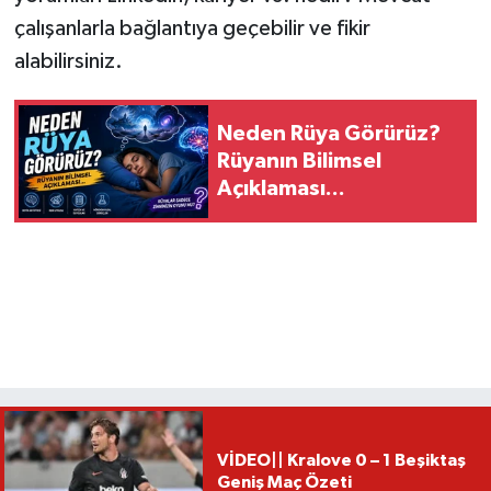
çalışanlarla bağlantıya geçebilir ve fikir
alabilirsiniz.
Neden Rüya Görürüz?
Rüyanın Bilimsel
Açıklaması...
VİDEO|| Kralove 0 – 1 Beşiktaş
Geniş Maç Özeti