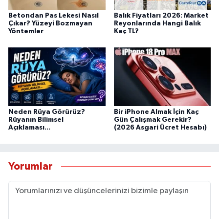
Betondan Pas Lekesi Nasıl
Balık Fiyatları 2026: Market
Çıkar? Yüzeyi Bozmayan
Reyonlarında Hangi Balık
Yöntemler
Kaç TL?
Neden Rüya Görürüz?
Bir iPhone Almak İçin Kaç
Rüyanın Bilimsel
Gün Çalışmak Gerekir?
Açıklaması...
(2026 Asgari Ücret Hesabı)
Yorumlar