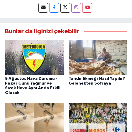
Bunlar da ilginizi çekebilir
9 Ağustos Hava Durumu -
Tandır Ekmeği Nasıl Yapılır?
Pazar Günü Yağmur ve
Gelenekten Sofraya
Sıcak Hava Aynı Anda Etkili
Olacak