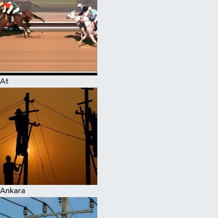
At
Ankara