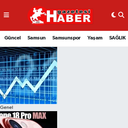
GÜNCEL
SAMSUN
Güncel
Samsun
Samsunspor
Yaşam
SAĞLIK
SAMSUNSPOR
EKONOMİ
YAŞAM
Genel