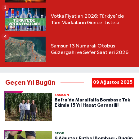
3
Votka Fiyatları 2026: Türkiye'de
Tüm Markaların Güncel Listesi
4
Samsun 13 Numaralı Otobüs
Güzergahı ve Sefer Saatleri 2026
Geçen Yıl Bugün
09 Ağustos 2025
SAMSUN
Bafra’da Maralfalfa Bombası: Tek
Ekimle 15 Yıl Hasat Garantili!
SPOR
9 Ağustos Futbol Bombası - Bugün