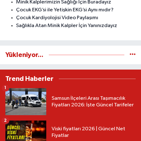
Minik Kalplerimizin Sağlığı İçin Buradayız
Çocuk EKG’si ile Yetişkin EKG’si Aynı mıdır?
Çocuk Kardiyolojisi Video Paylaşımı
Sağlıkla Atan Minik Kalpler İçin Yanınızdayız
Yükleniyor...
Trend Haberler
1
Samsun İlçeleri Arası Taşımacılık
Fiyatları 2026: İşte Güncel Tarifeler
2
Viski fiyatları 2026 | Güncel Net
Fiyatlar