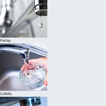
Hatay
Çekiliş