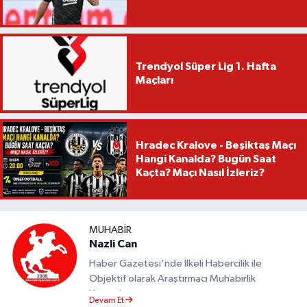
Trendyol Süper Lig 1. Hafta
Maçları
Hradec Kralove - Beşiktaş Maçı
Hangi Kanalda? Bugün Saat
Kaçta? Maçı Nasıl İzleriz?
MUHABIR
Nazli Can
Haber Gazetesi'nde İlkeli Habercilik ile
Objektif olarak Araştırmacı Muhabirlik
Yapmaktayım.
Devam Et