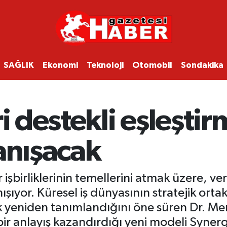
SAĞLIK
Ekonomi
Teknoloji
Otomobil
Sondakika
i destekli eşleştir
anışacak
 işbirliklerinin temellerini atmak üzere, ver
ıyor. Küresel iş dünyasının stratejik ortak
k yeniden tanımlandığını öne süren Dr. Me
bir anlayış kazandırdığı yeni modeli Synerg