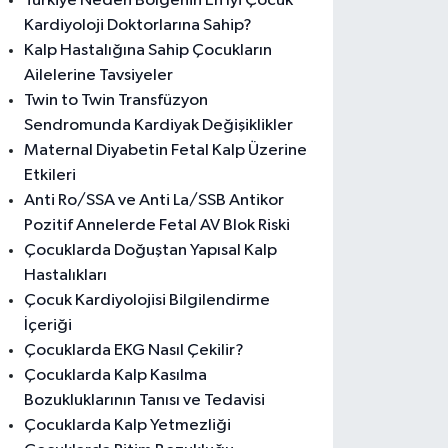
Türkiye Neden Bölgenin En İyi Çocuk
Kardiyoloji Doktorlarına Sahip?
Kalp Hastalığına Sahip Çocukların
Ailelerine Tavsiyeler
Twin to Twin Transfüzyon
Sendromunda Kardiyak Değişiklikler
Maternal Diyabetin Fetal Kalp Üzerine
Etkileri
Anti Ro/SSA ve Anti La/SSB Antikor
Pozitif Annelerde Fetal AV Blok Riski
Çocuklarda Doğuştan Yapısal Kalp
Hastalıkları
Çocuk Kardiyolojisi Bilgilendirme
İçeriği
Çocuklarda EKG Nasıl Çekilir?
Çocuklarda Kalp Kasılma
Bozukluklarının Tanısı ve Tedavisi
Çocuklarda Kalp Yetmezliği