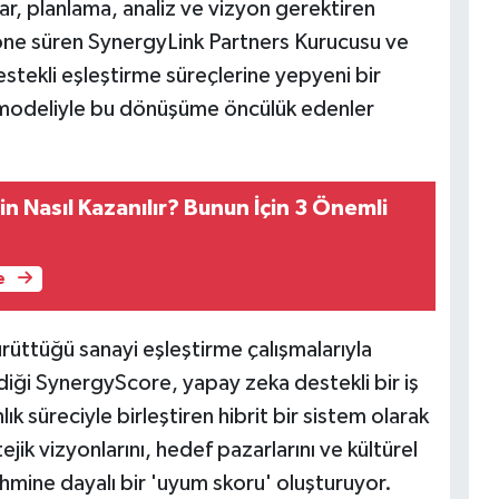
lar, planlama, analiz ve vizyon gerektiren
 öne süren SynergyLink Partners Kurucusu ve
tekli eşleştirme süreçlerine yepyeni bir
 modeliyle bu dönüşüme öncülük edenler
lin Nasıl Kazanılır? Bunun İçin 3 Önemli
e
yürüttüğü sanayi eşleştirme çalışmalarıyla
diği SynergyScore, yapay zeka destekli bir iş
k süreciyle birleştiren hibrit bir sistem olarak
ejik vizyonlarını, hedef pazarlarını ve kültürel
hmine dayalı bir 'uyum skoru' oluşturuyor.