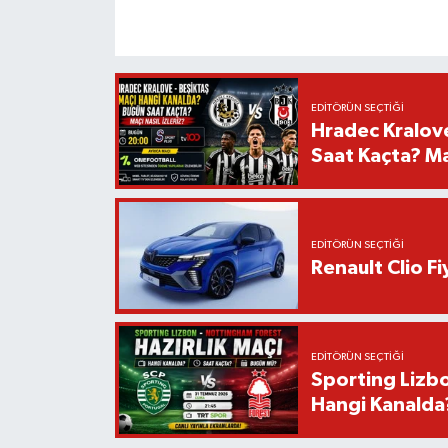
EDITÖRÜN SEÇTIĞI
Hradec Kralov
Saat Kaçta? Maç
EDITÖRÜN SEÇTIĞI
Renault Clio F
EDITÖRÜN SEÇTIĞI
Sporting Lizbo
Hangi Kanalda