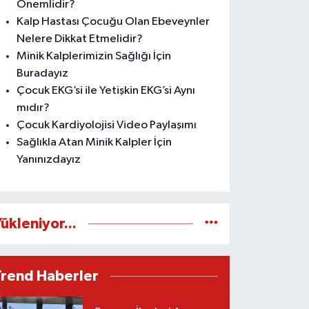
Önemlidir?
Kalp Hastası Çocuğu Olan Ebeveynler
Nelere Dikkat Etmelidir?
Minik Kalplerimizin Sağlığı İçin
Buradayız
Çocuk EKG’si ile Yetişkin EKG’si Aynı
mıdır?
Çocuk Kardiyolojisi Video Paylaşımı
Sağlıkla Atan Minik Kalpler İçin
Yanınızdayız
ükleniyor...
Trend Haberler