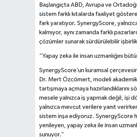
Başlangıçta ABD, Avrupa ve Ortadoğu’d
sistem farklı kıtalarda faaliyet göstere
fark yaratıyor. SynergyScore, yalnızca
kalmıyor, aynı zamanda farklı pazarlard
çözümler sunarak sürdürülebilir işbirlik
“Yapay zeka ile insan uzmanlığını bütün
SynergyScore’un kuramsal çerçevesini
Dr. Mert Özcömert, modeli akademik b
tartışmaya açmaya hazırlandıklarını s
mesele yalnızca iş yapmak değil, işi d
yalnızca mevcut verilere yanıt verirken
sistem inşa ediyoruz. SynergyScore 
yenileyen, yapay zeka ile insan uzmanlığ
sunuyor.”