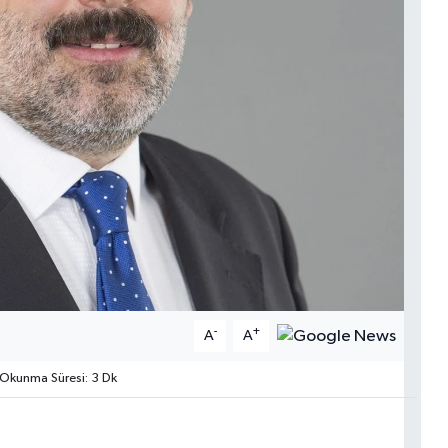
-
+
A
A
Okunma Süresi: 3 Dk