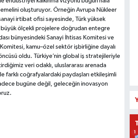
de endüstriyel kalkınma vizyonu bugün hâlâ
in temelini oluşturuyor. Örneğin Avrupa Nükleer
nayi irtibat ofisi sayesinde, Türk yüksek
aki büyük ölçekli projelere doğrudan entegre
dası bünyesindeki Sanayi İhtisas Komitesi ve
 Komitesi, kamu–özel sektör işbirliğine dayalı
öncüsü oldu. Türkiye’nin global iş stratejileriyle
rdiğimiz veri odaklı, uluslararası arenada
zle farklı coğrafyalardaki paydaşları etkileşimli
 sadece bugüne değil, geleceğin inovasyon
oruz.
Y
1