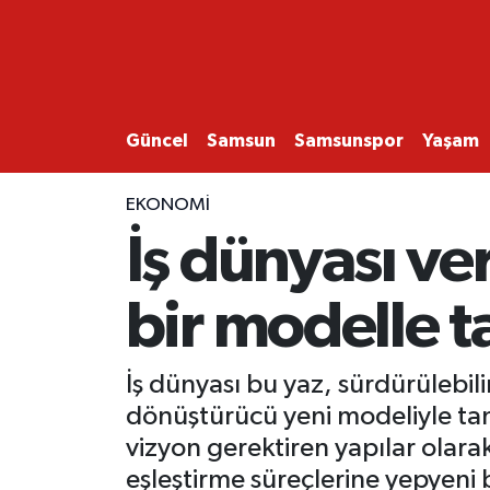
GÜNCEL
SAMSUN
Güncel
Samsun
Samsunspor
Yaşam
SAMSUNSPOR
EKONOMİ
İş dünyası ver
EKONOMİ
bir modelle t
YAŞAM
İş dünyası bu yaz, sürdürülebilir
dönüştürücü yeni modeliyle tanış
vizyon gerektiren yapılar olara
eşleştirme süreçlerine yepyeni 