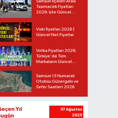
Samsun İlçeleri Arası
Taşımacılık Fiyatları
2026: İşte Güncel
Tarifeler
Viski fiyatları 2026 |
Güncel Net Fiyatlar
Votka Fiyatları 2026:
Türkiye'de Tüm
Markaların Güncel
Listesi
Samsun 13 Numaralı
Otobüs Güzergahı ve
Sefer Saatleri 2026
Geçen Yıl
07 Ağustos
Bugün
2025