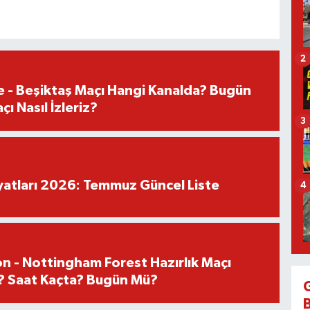
2
e - Beşiktaş Maçı Hangi Kanalda? Bugün
ı Nasıl İzleriz?
3
iyatları 2026: Temmuz Güncel Liste
4
n - Nottingham Forest Hazırlık Maçı
? Saat Kaçta? Bugün Mü?