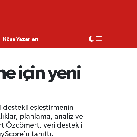
Köşe Yazarları
me için yeni
i destekli eşleştirmenin
lıklar, planlama, analiz ve
rt Özcömert, veri destekli
yScore’u tanıttı.