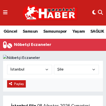
GÜNCEL
SAMSUN
Güncel
Samsun
Samsunspor
Yaşam
SAĞLIK
SAMSUNSPOR
Nöbetçi Eczaneler
EKONOMİ
YAŞAM
Paylaş
İstanbul
Şile
08 Ağustos 2026 Cumartesi