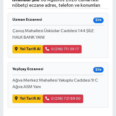
nöbetçi eczane adres, telefon ve konumları
Uzman Eczanesi
Şile
Çavuş Mahallesi Üsküdar Caddesi 144 ŞİLE
HALK BANK YANI
Yol Tarifi Al
0 (216) 711 59 17
Yeşilçay Eczanesi
Şile
Ağva Merkez Mahallesi Yakuplu Caddesi 9 C
Ağva ASM Yanı
Yol Tarifi Al
0 (216) 721 89 00