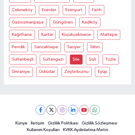
Çekmeköy
Esenler
Esenyurt
Fatih
Gaziosmanpaşa
Güngören
Kadiköy
Kağithane
Kartal
Küçükçekmece
Maltepe
Pendik
Sancaktepe
Sariyer
Silivri
Sultanbeyli
Sultangazi
Şile
Şişli
Tuzla
Ümraniye
Üsküdar
Zeytinburnu
Eyüp
Künye
İletişim
Gizlilik Politikası
Gizlilik Sözleşmesi
Kullanım Koşulları
KVKK Aydınlatma Metni