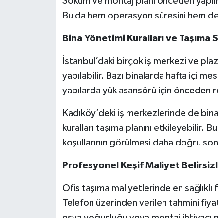
Söküm ve montaj planı önceden yapılm
Bu da hem operasyon süresini hem de t
Bina Yönetimi Kuralları ve Taşıma S
İstanbul’daki birçok iş merkezi ve plaza
yapılabilir. Bazı binalarda hafta içi me
yapılarda yük asansörü için önceden r
Kadıköy’deki iş merkezlerinde de bina
kuralları taşıma planını etkileyebilir.
koşullarının görülmesi daha doğru son
Profesyonel Keşif Maliyet Belirsizli
Ofis taşıma maliyetlerinde en sağlıklı 
Telefon üzerinden verilen tahmini fiya
eşya yoğunluğu veya montaj ihtiyacı n