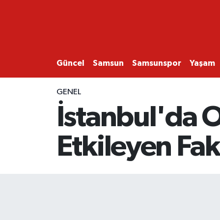
GÜNCEL
SAMSUN
Güncel
Samsun
Samsunspor
Yaşam
SAMSUNSPOR
GENEL
İstanbul'da O
EKONOMİ
Etkileyen Fak
YAŞAM