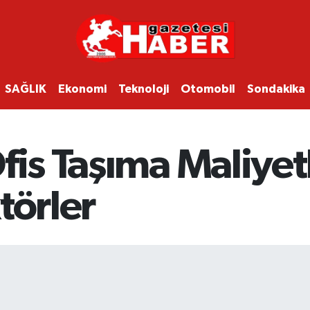
SAĞLIK
Ekonomi
Teknoloji
Otomobil
Sondakika
fis Taşıma Maliyetl
törler