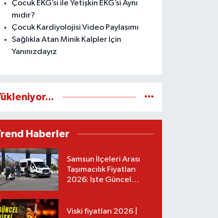
Çocuk EKG’si ile Yetişkin EKG’si Aynı
mıdır?
Çocuk Kardiyolojisi Video Paylaşımı
Sağlıkla Atan Minik Kalpler İçin
Yanınızdayız
ükleniyor...
Trend Haberler
Samsun İlçeleri Arası
Taşımacılık Fiyatları
2026: İşte Güncel
Tarifeler
Viski fiyatları 2026 |