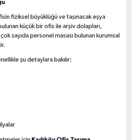
ğu
fisin fiziksel büyüklüğü ve taşınacak eşya
unan küçük bir ofis ile arşiv dolapları,
ve çok sayıda personel masası bulunan kurumsal
ir.
ellikle şu detaylara bakılır:
lyalar
letmeler için
Kadıköy Ofis Taşıma