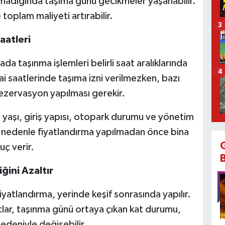
adığında taşıma günü gecikmeler yaşanabilir.
oplam maliyeti artırabilir.
3
aatleri
da taşınma işlemleri belirli saat aralıklarında
4
sai saatlerinde taşıma izni verilmezken, bazı
ezervasyon yapılması gerekir.
 yaşı, giriş yapısı, otopark durumu ve yönetim
 Bu nedenle fiyatlandırma yapılmadan önce bina
uç verir.
ğini Azaltır
fiyatlandırma, yerinde keşif sonrasında yapılır.
tlar, taşınma günü ortaya çıkan kat durumu,
edeniyle değişebilir.