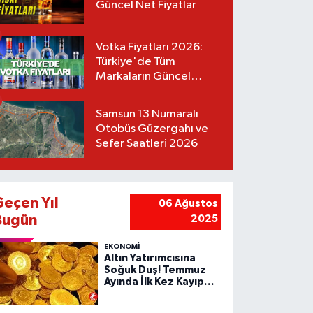
Güncel Net Fiyatlar
Votka Fiyatları 2026:
Türkiye'de Tüm
Markaların Güncel
Listesi
Samsun 13 Numaralı
Otobüs Güzergahı ve
Sefer Saatleri 2026
Geçen Yıl
06 Ağustos
Bugün
2025
EKONOMİ
Altın Yatırımcısına
Soğuk Duş! Temmuz
Ayında İlk Kez Kayıp
Yazdı