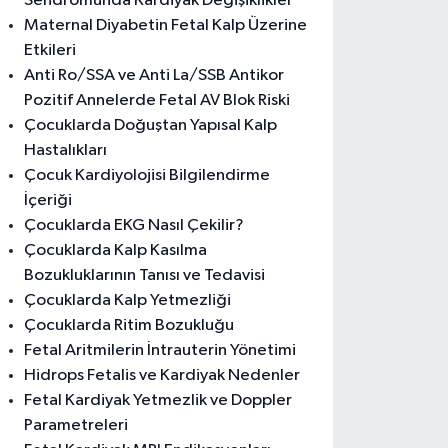
Sendromunda Kardiyak Değişiklikler
Maternal Diyabetin Fetal Kalp Üzerine
Etkileri
Anti Ro/SSA ve Anti La/SSB Antikor
Pozitif Annelerde Fetal AV Blok Riski
Çocuklarda Doğuştan Yapısal Kalp
Hastalıkları
Çocuk Kardiyolojisi Bilgilendirme
İçeriği
Çocuklarda EKG Nasıl Çekilir?
Çocuklarda Kalp Kasılma
Bozukluklarının Tanısı ve Tedavisi
Çocuklarda Kalp Yetmezliği
Çocuklarda Ritim Bozukluğu
Fetal Aritmilerin İntrauterin Yönetimi
Hidrops Fetalis ve Kardiyak Nedenler
Fetal Kardiyak Yetmezlik ve Doppler
Parametreleri