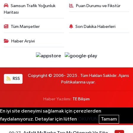
Samsun Trafik Yoğunluk
Puan Durumu ve Fikstür
Haritası
Tüm Manşetler
Son Dakika Haberleri
Haber Arşivi
Copyright © 2006- 2025 . Tüm Hakları Saklıdır. Ajans
RSS
Politikalarına uyar.
Haber Yazılımı:
TE Bilişim
En iyi site deneyimi sağlamak için çerezlerden
faydalanıyoruz. Detaylar için lütfen
OKUYUN
Tamam