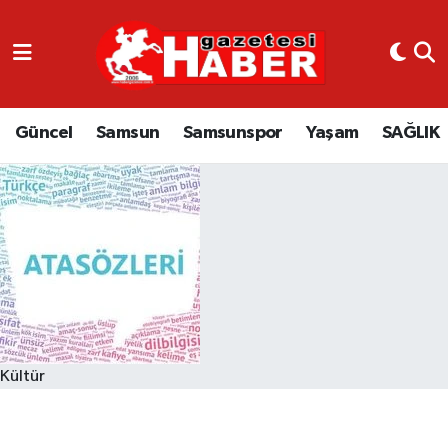
GÜNCEL
SAMSUN
Güncel
Samsun
Samsunspor
Yaşam
SAĞLIK
SAMSUNSPOR
EKONOMİ
YAŞAM
Kültür