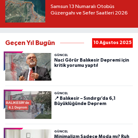
Samsun 13 Numaralı Otobüs
Güzergahı ve Sefer Saatleri 2026
Geçen Yıl Bugün
10 Ağustos 2025
GÜNCEL
Naci Görür Balıkesir Depremi için
kritik yorumu yaptı!
GÜNCEL
📍 Balıkesir – Sındırgı’da 6,1
Büyüklüğünde Deprem
GÜNCEL
Minimalizm Sadece Moda mı? Ruh