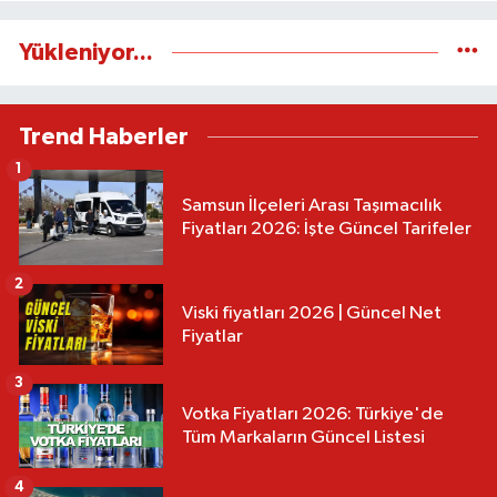
Yükleniyor...
Trend Haberler
1
Samsun İlçeleri Arası Taşımacılık
Fiyatları 2026: İşte Güncel Tarifeler
2
Viski fiyatları 2026 | Güncel Net
Fiyatlar
3
Votka Fiyatları 2026: Türkiye'de
Tüm Markaların Güncel Listesi
4