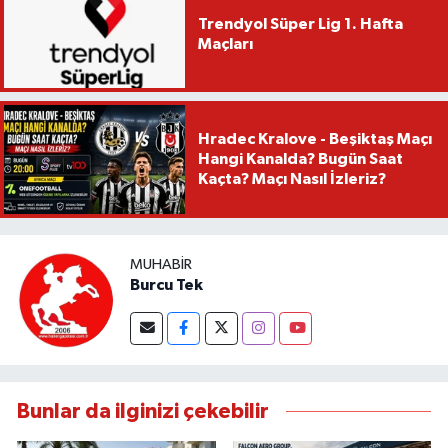
Trendyol Süper Lig 1. Hafta
Maçları
Hradec Kralove - Beşiktaş Maçı
Hangi Kanalda? Bugün Saat
Kaçta? Maçı Nasıl İzleriz?
MUHABIR
Burcu Tek
Bunlar da ilginizi çekebilir