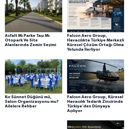
Asfalt Mı Parke Taşı Mı
Falcon Aero Group,
Otopark Ve Site
Havacılıkta Türkiye Merkezli
Alanlarında Zemin Seçimi
Küresel Çözüm Ortağı Olma
Yolunda İlerliyor
Kır Sünnet Düğünü mü,
Falcon Aero Group, Küresel
Salon Organizasyonu mu?
Havacılık Tedarik Zincirinde
Ailelere Rehber
Türkiye’den Dünyaya
Açılıyor