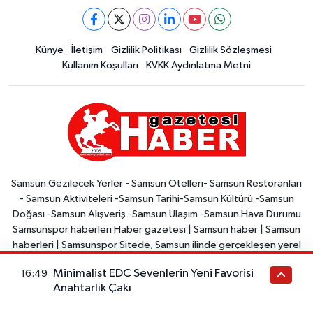
Künye
İletişim
Gizlilik Politikası
Gizlilik Sözleşmesi
Kullanım Koşulları
KVKK Aydınlatma Metni
Samsun Gezilecek Yerler - Samsun Otelleri- Samsun Restoranları
- Samsun Aktiviteleri -Samsun Tarihi-Samsun Kültürü -Samsun
Doğası -Samsun Alışveriş -Samsun Ulaşım -Samsun Hava Durumu
Samsunspor haberleri Haber gazetesi | Samsun haber | Samsun
haberleri | Samsunspor Sitede, Samsun ilinde gerçekleşen yerel
haberler, Türkiye ve dünya gündemi ile ilgili haberler yer
Minimalist EDC Sevenlerin Yeni Favorisi
16:49
almaktadır. Samsun Haber, Samsun'da yaşayan ve Samsun ile ilgili
Anahtarlık Çakı
haberleri takip etmek isteyenler için bir kaynaktır. Site, arama
motorları tarafından kolayca bulunabilir ve okunabilir şekilde