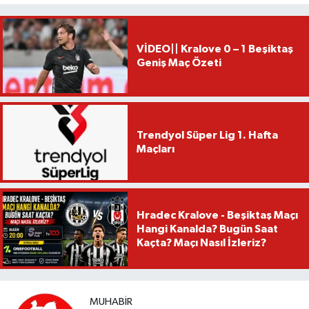
VİDEO|| Kralove 0 – 1 Beşiktaş
Geniş Maç Özeti
Trendyol Süper Lig 1. Hafta
Maçları
Hradec Kralove - Beşiktaş Maçı
Hangi Kanalda? Bugün Saat
Kaçta? Maçı Nasıl İzleriz?
MUHABIR