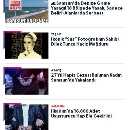
🌊 Samsun'da Denize Girme
Yasağı! 18 Bölgede Yasak, Sadece
Belirli Alanlarda Serbest
YAŞAM
İkonik “Sus” Fotoğrafının Sahibi
Dilek Tunca Haciz Mağduru
ASAYIŞ
27 Yıl Hapis Cezası Bulunan Kadın
Samsun’da Yakalandı
SAMSUN
İlkadım’da 16.800 Adet
Uyuşturucu Hap Ele Geçirildi