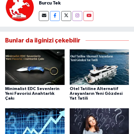
Burcu Tek
Bunlar da ilginizi çekebilir
Minimalist EDC Sevenlerin
Otel Tatiline Alternatif
Yeni Favorisi Anahtarlık
Arayanların Yeni Gözdesi
Çakı
Yat Tatili