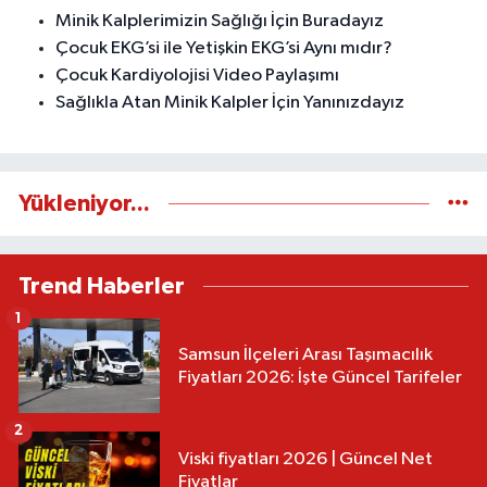
Minik Kalplerimizin Sağlığı İçin Buradayız
Çocuk EKG’si ile Yetişkin EKG’si Aynı mıdır?
Çocuk Kardiyolojisi Video Paylaşımı
Sağlıkla Atan Minik Kalpler İçin Yanınızdayız
Yükleniyor...
Trend Haberler
1
Samsun İlçeleri Arası Taşımacılık
Fiyatları 2026: İşte Güncel Tarifeler
2
Viski fiyatları 2026 | Güncel Net
Fiyatlar