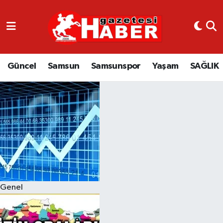
GÜNCEL
SAMSUN
Güncel
Samsun
Samsunspor
Yaşam
SAĞLIK
SAMSUNSPOR
EKONOMİ
YAŞAM
Genel