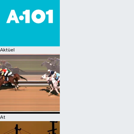
Aktüel
At