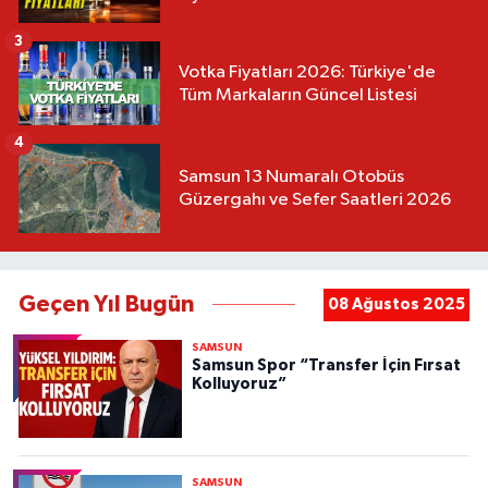
3
Votka Fiyatları 2026: Türkiye'de
Tüm Markaların Güncel Listesi
4
Samsun 13 Numaralı Otobüs
Güzergahı ve Sefer Saatleri 2026
Geçen Yıl Bugün
08 Ağustos 2025
SAMSUN
Samsun Spor “Transfer İçin Fırsat
Kolluyoruz”
SAMSUN