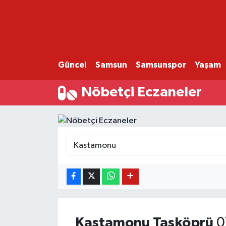
GÜNCEL
SAMSUN
Güncel
Samsun
Samsunspor
Yaşam
SAMSUNSPOR
Nöbetçi Eczaneler
EKONOMİ
YAŞAM
Kastamonu
Taşköprü
0