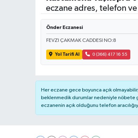
eczane adres, telefon ve
Önder Eczanesi
FEVZI ÇAKMAK CADDESI NO:8
Yol Tarifi Al
0 (366) 417 16 55
Her eczane gece boyunca açık olmayabilir, 
beklenmedik durumlar nedeniyle nöbete g
eczanenin açık olduğunu telefon aracılığıyla 