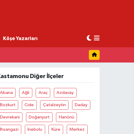
Köşe Yazarları
astamonu Diğer İlçeler
Abana
Ağli
Araç
Azdavay
Bozkurt
Cide
Çatalzeytin
Daday
Devrekani
Doğanyurt
Hanönü
İhsangazi
İnebolu
Küre
Merkez