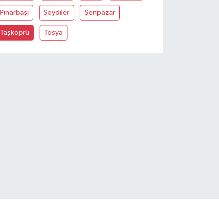
Pinarbaşi
Seydiler
Şenpazar
Taşköprü
Tosya