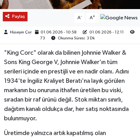
Paylaş
-
+
A
A
Hüseyin Çor
01.06.2026 - 10:58
01.06.2026 - 12:11
73
Okunma Süresi: 3 Dk
"King Corc" olarak da bilinen Johnnie Walker &
Sons King George V, Johnnie Walker'ın tüm
serileri içinde en prestijli ve en nadir olanı. Adını
1934'te İngiliz Kraliyet Beratı'na layık görülen
markanın bu onuruna ithafen üretilen bu viski,
sıradan bir raf ürünü değil. Stok miktarı sınırlı,
dağıtım kanalı oldukça dar, her satış noktasında
bulunmuyor.
Üretimde yalnızca artık kapatılmış olan