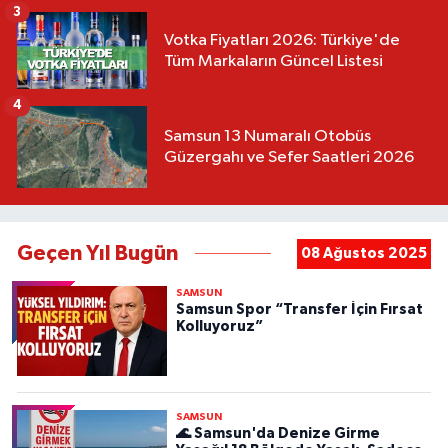
3
Votka Fiyatları 2026: Türkiye'de
Tüm Markaların Güncel Listesi
4
Samsun 13 Numaralı Otobüs
Güzergahı ve Sefer Saatleri 2026
Geçen Yıl Bugün
08 Ağustos 2025
SAMSUN
Samsun Spor “Transfer İçin Fırsat
Kolluyoruz”
SAMSUN
🌊 Samsun'da Denize Girme