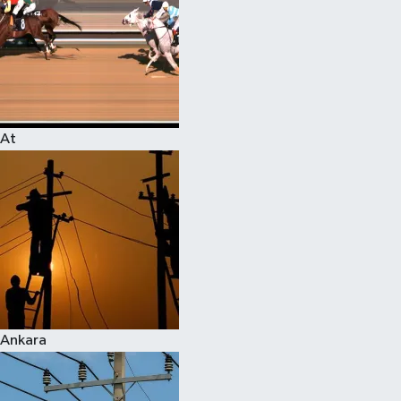
At
Ankara