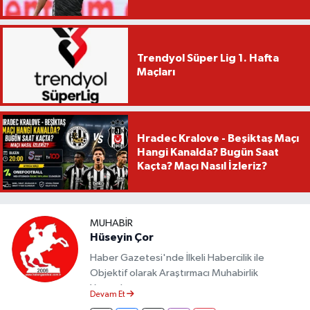
Trendyol Süper Lig 1. Hafta
Maçları
Hradec Kralove - Beşiktaş Maçı
Hangi Kanalda? Bugün Saat
Kaçta? Maçı Nasıl İzleriz?
MUHABIR
Hüseyin Çor
Haber Gazetesi'nde İlkeli Habercilik ile
Objektif olarak Araştırmacı Muhabirlik
Yapmaktayım.
Devam Et