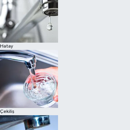
Hatay
Çekiliş