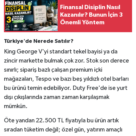
Finansal Disiplin Nasıl
Kazanılır? Bunun İçin 3
Önemli Yöntem
Türkiye'de Nerede Satılır?
King George V'yi standart tekel bayisi ya da
zincir markette bulmak çok zor. Stok son derece
sınırlı; sipariş bazlı çalışan premium içki
mağazaları, Tespo ve bazı beş yıldızlı otel barları
bu ürünü temin edebiliyor. Duty Free'de ise yurt
dışı çıkışlarında zaman zaman karşılaşmak
mümkün.
Öte yandan 22.500 TL fiyatıyla bu ürün artık
sıradan tüketim değil; özel gün, yatırım amaçlı