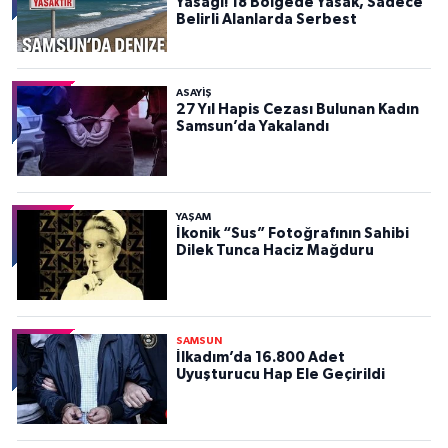
Yasağı! 18 Bölgede Yasak, Sadece
Belirli Alanlarda Serbest
ASAYIŞ
27 Yıl Hapis Cezası Bulunan Kadın
Samsun’da Yakalandı
YAŞAM
İkonik “Sus” Fotoğrafının Sahibi
Dilek Tunca Haciz Mağduru
SAMSUN
İlkadım’da 16.800 Adet
Uyuşturucu Hap Ele Geçirildi