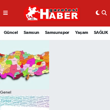
GÜNCEL
SAMSUN
Güncel
Samsun
Samsunspor
Yaşam
SAĞLIK
SAMSUNSPOR
EKONOMİ
YAŞAM
Genel