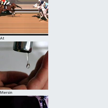
At
Mersin