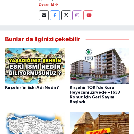
Yapmaktayım.
Devam Et
Bunlar da ilginizi çekebilir
Kırşehir'in Eski Adı Nedir?
Kırşehir TOKİ’de Kura
Heyecanı Zirvede – 1633
Konut İçin Geri Sayım
Başladı