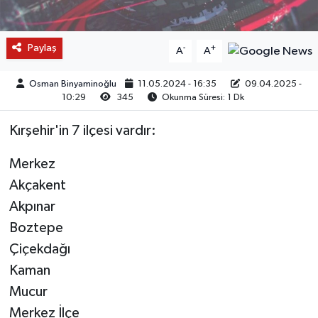
Paylaş
-
+
A
A
Osman Binyaminoğlu
11.05.2024 - 16:35
09.04.2025 -
10:29
345
Okunma Süresi: 1 Dk
Kırşehir'in 7 ilçesi vardır:
Merkez
Akçakent
Akpınar
Boztepe
Çiçekdağı
Kaman
Mucur
Merkez İlçe