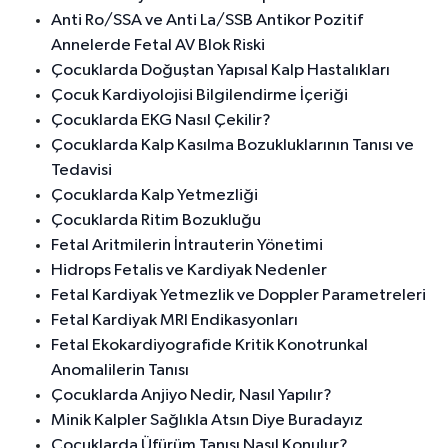
Anti Ro/SSA ve Anti La/SSB Antikor Pozitif
Annelerde Fetal AV Blok Riski
Çocuklarda Doğuştan Yapısal Kalp Hastalıkları
Çocuk Kardiyolojisi Bilgilendirme İçeriği
Çocuklarda EKG Nasıl Çekilir?
Çocuklarda Kalp Kasılma Bozukluklarının Tanısı ve
Tedavisi
Çocuklarda Kalp Yetmezliği
Çocuklarda Ritim Bozukluğu
Fetal Aritmilerin İntrauterin Yönetimi
Hidrops Fetalis ve Kardiyak Nedenler
Fetal Kardiyak Yetmezlik ve Doppler Parametreleri
Fetal Kardiyak MRI Endikasyonları
Fetal Ekokardiyografide Kritik Konotrunkal
Anomalilerin Tanısı
Çocuklarda Anjiyo Nedir, Nasıl Yapılır?
Minik Kalpler Sağlıkla Atsın Diye Buradayız
Çocuklarda Üfürüm Tanısı Nasıl Konulur?