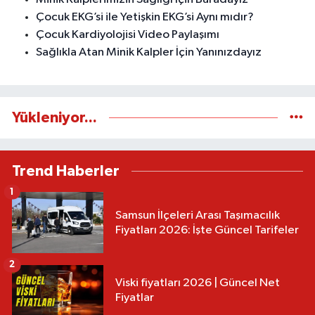
Çocuk EKG’si ile Yetişkin EKG’si Aynı mıdır?
Çocuk Kardiyolojisi Video Paylaşımı
Sağlıkla Atan Minik Kalpler İçin Yanınızdayız
Yükleniyor...
Trend Haberler
1
Samsun İlçeleri Arası Taşımacılık
Fiyatları 2026: İşte Güncel Tarifeler
2
Viski fiyatları 2026 | Güncel Net
Fiyatlar