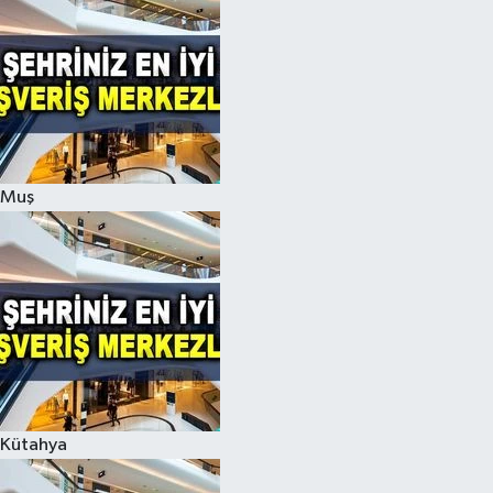
Muş
Kütahya