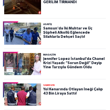
GERİLİM TIRMANDI
ASAYIŞ
Samsun'da İki Muhtar ve Üç
Şüpheli Alkollü Eğlencede
Silahlarla Dehşet Saçtı!
MAGAZİN
Jennifer Lopez İstanbul’da Chanel
Krizi Yaşadı: “Sorun Değil” Deyip
Yine Tarzıyla Gündem Oldu
SAMSUN
Yol Kenarında Otlayan İneği Çalıp
43 Bin Liraya Sattı!