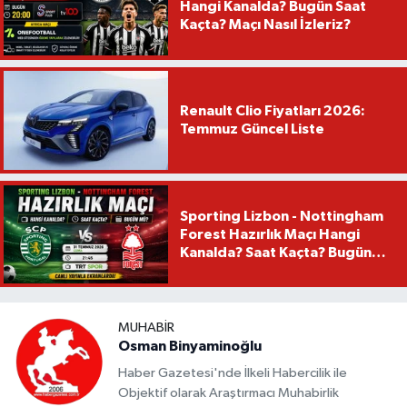
Hangi Kanalda? Bugün Saat
Kaçta? Maçı Nasıl İzleriz?
Renault Clio Fiyatları 2026:
Temmuz Güncel Liste
Sporting Lizbon - Nottingham
Forest Hazırlık Maçı Hangi
Kanalda? Saat Kaçta? Bugün
Mü?
MUHABIR
Osman Binyaminoğlu
Haber Gazetesi'nde İlkeli Habercilik ile
Objektif olarak Araştırmacı Muhabirlik