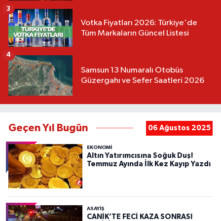
3
Votka Fiyatları 2026: Türkiye'de
Tüm Markaların Güncel Listesi
4
Samsun 13 Numaralı Otobüs
Güzergahı ve Sefer Saatleri 2026
Geçen Yıl Bugün
06 Ağustos 2025
EKONOMİ
Altın Yatırımcısına Soğuk Duş!
Temmuz Ayında İlk Kez Kayıp Yazdı
ASAYIŞ
CANİK’TE FECİ KAZA SONRASI