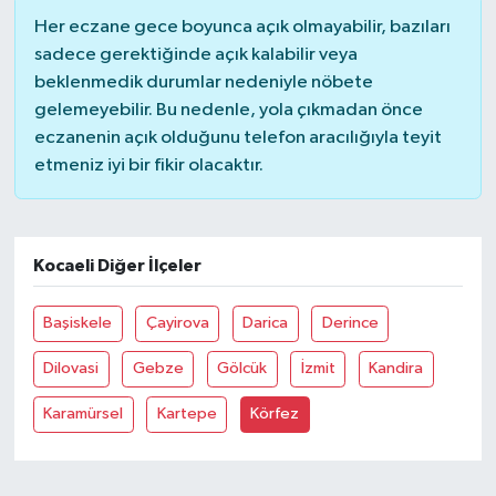
Her eczane gece boyunca açık olmayabilir, bazıları
sadece gerektiğinde açık kalabilir veya
beklenmedik durumlar nedeniyle nöbete
gelemeyebilir. Bu nedenle, yola çıkmadan önce
eczanenin açık olduğunu telefon aracılığıyla teyit
etmeniz iyi bir fikir olacaktır.
Kocaeli Diğer İlçeler
Başiskele
Çayirova
Darica
Derince
Dilovasi
Gebze
Gölcük
İzmit
Kandira
Karamürsel
Kartepe
Körfez