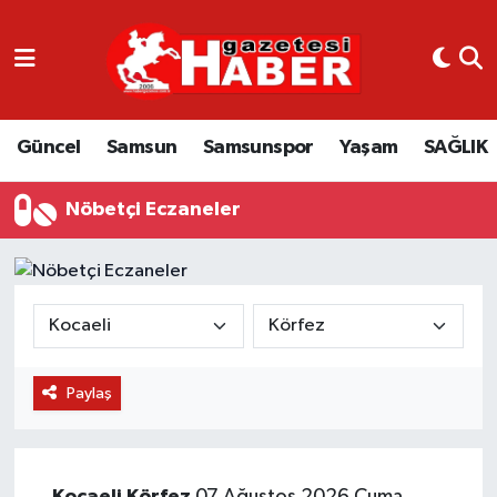
GÜNCEL
SAMSUN
Güncel
Samsun
Samsunspor
Yaşam
SAĞLIK
SAMSUNSPOR
Nöbetçi Eczaneler
EKONOMİ
YAŞAM
Paylaş
Kocaeli
Körfez
07 Ağustos 2026 Cuma