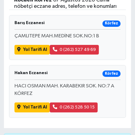
nöbetçi eczane adres, telefon ve konumları
Barış Eczanesi
Körfez
ÇAMLITEPE MAH.MEDİNE SOK.NO:1 B
Yol Tarifi Al
0 (262) 527 49 69
Hakan Eczanesi
Körfez
HACI OSMAN MAH. KARABEKIR SOK. NO:7 A
KÖRFEZ
Yol Tarifi Al
0 (262) 528 50 15