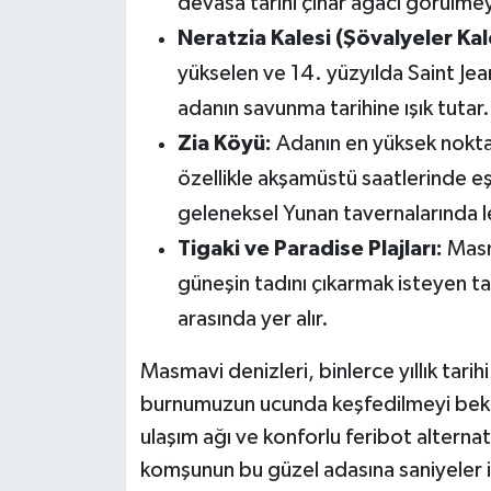
devasa tarihi çınar ağacı görülme
Neratzia Kalesi (Şövalyeler Kal
yükselen ve 14. yüzyılda Saint Jean
adanın savunma tarihine ışık tutar.
Zia Köyü:
Adanın en yüksek noktal
özellikle akşamüstü saatlerinde e
geleneksel Yunan tavernalarında le
Tigaki ve Paradise Plajları:
Masm
güneşin tadını çıkarmak isteyen tati
arasında yer alır.
Masmavi denizleri, binlerce yıllık tarih
burnumuzun ucunda keşfedilmeyi bekley
ulaşım ağı ve konforlu feribot altern
komşunun bu güzel adasına saniyeler i