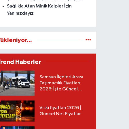
Sağlıkla Atan Minik Kalpler İçin
Yanınızdayız
ükleniyor...
Trend Haberler
Samsun İlçeleri Arası
Taşımacılık Fiyatları
2026: İşte Güncel
Tarifeler
Viski fiyatları 2026 |
Güncel Net Fiyatlar