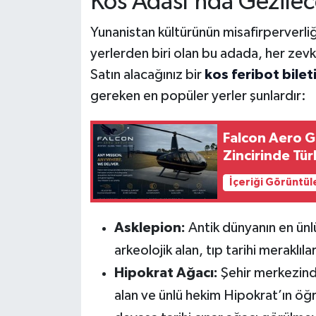
Kos Adası’nda Gezilec
Yunanistan kültürünün misafirperverliğin
yerlerden biri olan bu adada, her ze
Satın alacağınız bir
kos feribot bilet
gereken en popüler yerler şunlardır:
Falcon Aero G
Zincirinde Tü
İçeriği Görüntül
Asklepion:
Antik dünyanın en ünlü
arkeolojik alan, tıp tarihi meraklıl
Hipokrat Ağacı:
Şehir merkezinde
alan ve ünlü hekim Hipokrat’ın öğr