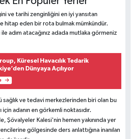
ek En Popüler Yerler
i ve tarihi zenginliğini en iyi yansıtan
vke hitap eden bir rota bulmak mümkündür.
i
ile adım atacağınız adada mutlaka görmeniz
roup, Küresel Havacılık Tedarik
rkiye’den Dünyaya Açılıyor
e
 sağlık ve tedavi merkezlerinden biri olan bu
arı için adanın en görkemli noktasıdır.
, Şövalyeler Kalesi'nin hemen yakınında yer
encilerine gölgesinde ders anlattığına inanılan