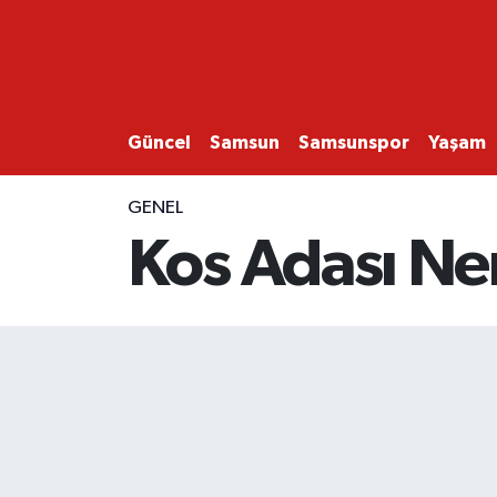
GÜNCEL
SAMSUN
Güncel
Samsun
Samsunspor
Yaşam
SAMSUNSPOR
GENEL
Kos Adası Ner
EKONOMİ
YAŞAM