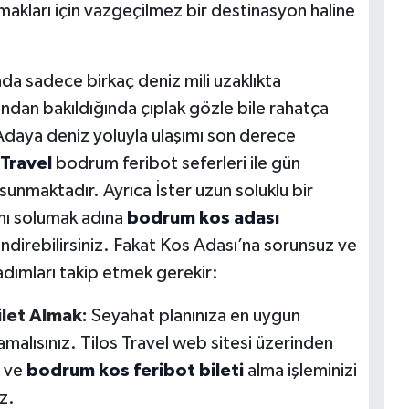
amakları için vazgeçilmez bir destinasyon haline
a sadece birkaç deniz mili uzaklıkta
ndan bakıldığında çıplak gözle bile rahatça
 Adaya deniz yoluyla ulaşımı son derece
 Travel
bodrum feribot seferleri ile gün
 sunmaktadır. Ayrıca İster uzun soluklu bir
nı solumak adına
bodrum kos adası
endirebilirsiniz. Fakat Kos Adası’na sorunsuz ve
 adımları takip etmek gerekir:
let Almak:
Seyahat planınıza en uygun
amalısınız. Tilos Travel web sitesi üzerinden
r ve
bodrum kos feribot bileti
alma işleminizi
z.