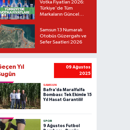
Votka Fiyatları 2026:
Türkiye'de Tüm
Markaların Güncel
Listesi
Samsun 13 Numaralı
Otobüs Güzergahı ve
Sefer Saatleri 2026
Geçen Yıl
09 Ağustos
Bugün
2025
SAMSUN
Bafra’da Maralfalfa
Bombası: Tek Ekimle 15
Yıl Hasat Garantili!
SPOR
9 Ağustos Futbol