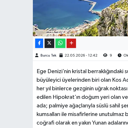
Burcu Tek
22.05.2026 - 12:42
9
Oku
Ege Denizi’nin kristal berraklığındaki 
büyüleyici üyelerinden biri olan Kos Ad
her yıl binlerce gezginin uğrak noktas
edilen Hipokrat’ın doğum yeri olan ve T
ada; palmiye ağaçlarıyla süslü sahil şe
kumsalları ile misafirlerine unutulmaz
coğrafi olarak en yakın Yunan adaların