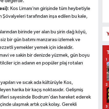
ye değerdir.
esi):
Kos Limanı’nın girişinde tüm heybetiyle
 Şövalyeleri tarafından inşa edilen bu kale,
arından birinde yer alan bu şirin dağ köyü,
Y
şsiz bir gün batımı manzarası izlemek ve
zzetli yemekler yemek için idealdir.
avi ve sakin bir denizde yüzmek, gün boyu
1
lciler için adanın en popüler plaj rotaları
i yapıları ve sıcak ada kültürüyle Kos,
2
en harika bir kaçış noktasıdır. Gelişmiş
atifleri sayesinde Bodrum'dan hareket ederek
çinde ulaşmak artık çok kolay. Gerekli
3