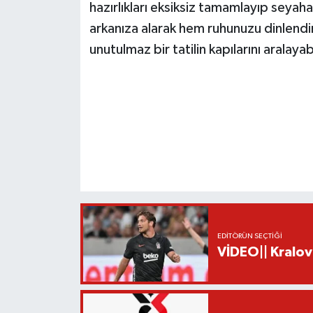
hazırlıkları eksiksiz tamamlayıp seyaha
arkanıza alarak hem ruhunuzu dinlendir
unutulmaz bir tatilin kapılarını aralayabi
EDITÖRÜN SEÇTIĞI
VİDEO|| Kralov