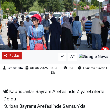
Paylaş
-
+
A
A
Ismail Usta
08.06.2025 - 20:31
23
Okunma Süresi: 1
Dk
🕊️ Kabristanlar Bayram Arefesinde Ziyaretçilerle
Doldu
Kurban Bayramı Arefesi’nde Samsun’da