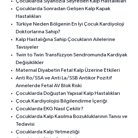
Çocuklarda Siyanozla Seyreden Kalp Hastalıkları
Çocuklarda Sonradan Gelişen Kalp Kapak
Hastalıkları
Türkiye Neden Bölgenin En İyi Çocuk Kardiyoloji
Doktorlarına Sahip?
Kalp Hastalığına Sahip Çocukların Ailelerine
Tavsiyeler
Twin to Twin Transfüzyon Sendromunda Kardiyak
Değişiklikler
Maternal Diyabetin Fetal Kalp Üzerine Etkileri
Anti Ro/SSA ve Anti La/SSB Antikor Pozitif
Annelerde Fetal AV Blok Riski
Çocuklarda Doğuştan Yapısal Kalp Hastalıkları
Çocuk Kardiyolojisi Bilgilendirme İçeriği
Çocuklarda EKG Nasıl Çekilir?
Çocuklarda Kalp Kasılma Bozukluklarının Tanısı ve
Tedavisi
Çocuklarda Kalp Yetmezliği