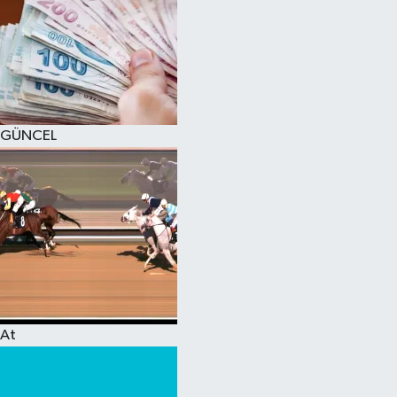
GÜNCEL
At