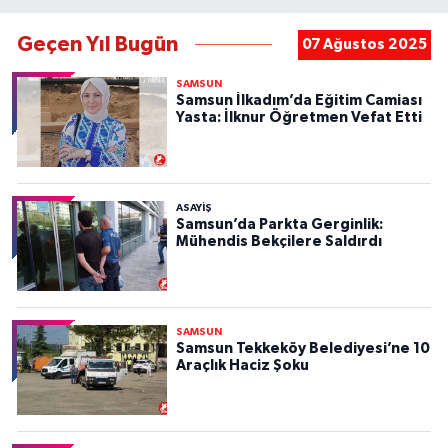
Geçen Yıl Bugün
07 Ağustos 2025
SAMSUN
Samsun İlkadım’da Eğitim Camiası
Yasta: İlknur Öğretmen Vefat Etti
ASAYIŞ
Samsun’da Parkta Gerginlik:
Mühendis Bekçilere Saldırdı
SAMSUN
Samsun Tekkeköy Belediyesi’ne 10
Araçlık Haciz Şoku