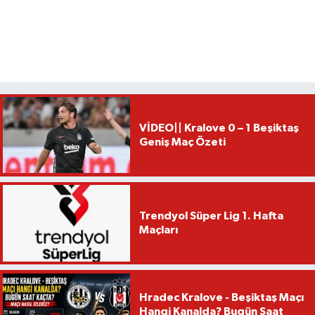
VİDEO|| Kralove 0 – 1 Beşiktaş
Geniş Maç Özeti
Trendyol Süper Lig 1. Hafta
Maçları
Hradec Kralove - Beşiktaş Maçı
Hangi Kanalda? Bugün Saat