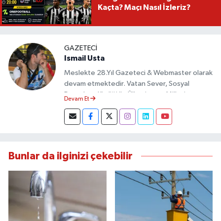
Kaçta? Maçı Nasıl İzleriz?
GAZETECI
Ismail Usta
Meslekte 28.Yıl Gazeteci & Webmaster olarak
devam etmektedir. Vatan Sever, Sosyal
Demokrat Kimliği ile Ülkesine ve Milletine
Devam Et
Objektif Habercilik ilkesi ile yazılarını kaleme
almıştır.
Bunlar da ilginizi çekebilir