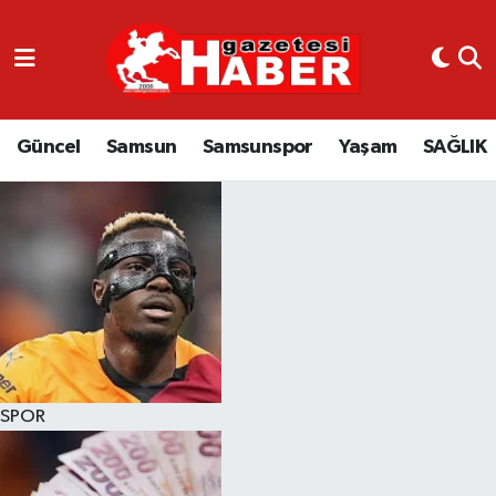
GÜNCEL
SAMSUN
Güncel
Samsun
Samsunspor
Yaşam
SAĞLIK
SAMSUNSPOR
EKONOMİ
YAŞAM
SPOR