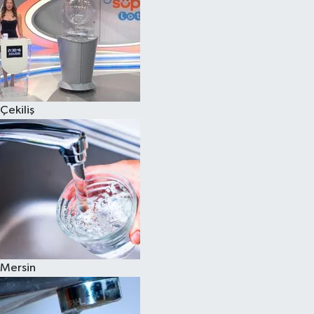
Çekiliş
Mersin