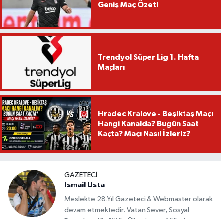
Geniş Maç Özeti
Trendyol Süper Lig 1. Hafta
Maçları
Hradec Kralove - Beşiktaş Maçı
Hangi Kanalda? Bugün Saat
Kaçta? Maçı Nasıl İzleriz?
GAZETECI
Ismail Usta
Meslekte 28.Yıl Gazeteci & Webmaster olarak
devam etmektedir. Vatan Sever, Sosyal
Demokrat Kimliği ile Ülkesine ve Milletine