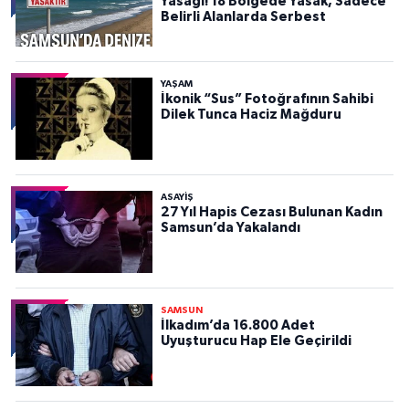
Yasağı! 18 Bölgede Yasak, Sadece
Belirli Alanlarda Serbest
YAŞAM
İkonik “Sus” Fotoğrafının Sahibi
Dilek Tunca Haciz Mağduru
ASAYIŞ
27 Yıl Hapis Cezası Bulunan Kadın
Samsun’da Yakalandı
SAMSUN
İlkadım’da 16.800 Adet
Uyuşturucu Hap Ele Geçirildi