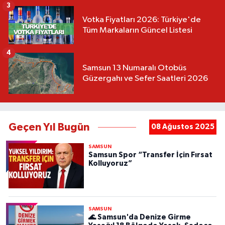
3
Votka Fiyatları 2026: Türkiye'de
Tüm Markaların Güncel Listesi
4
Samsun 13 Numaralı Otobüs
Güzergahı ve Sefer Saatleri 2026
Geçen Yıl Bugün
08 Ağustos 2025
SAMSUN
Samsun Spor “Transfer İçin Fırsat
Kolluyoruz”
SAMSUN
🌊 Samsun'da Denize Girme