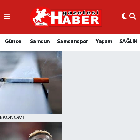
GÜNCEL
SAMSUN
Güncel
Samsun
Samsunspor
Yaşam
SAĞLIK
SAMSUNSPOR
EKONOMİ
YAŞAM
EKONOMİ