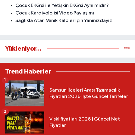
Çocuk EKG’si ile Yetişkin EKG’si Aynı mıdır?
Çocuk Kardiyolojisi Video Paylaşımı
Sağlıkla Atan Minik Kalpler İçin Yanınızdayız
Yükleniyor...
Trend Haberler
1
Samsun İlçeleri Arası Taşımacılık
Fiyatları 2026: İşte Güncel Tarifeler
2
Viski fiyatları 2026 | Güncel Net
Fiyatlar