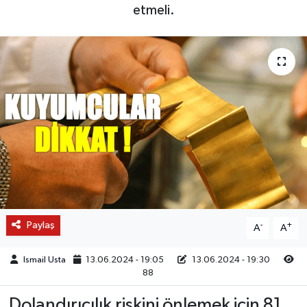
etmeli.
Paylaş
-
+
A
A
Ismail Usta
13.06.2024 - 19:05
13.06.2024 - 19:30
88
Dolandırıcılık riskini önlemek için 81