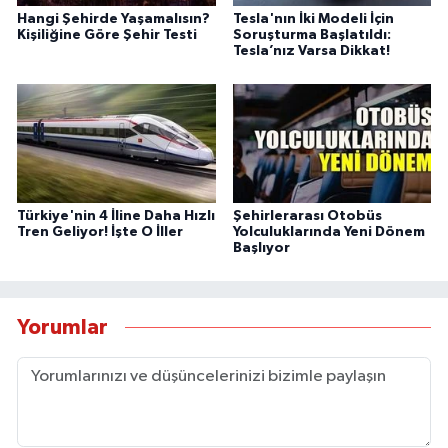
Hangi Şehirde Yaşamalısın?
Tesla'nın İki Modeli İçin
Kişiliğine Göre Şehir Testi
Soruşturma Başlatıldı:
Tesla’nız Varsa Dikkat!
Türkiye'nin 4 İline Daha Hızlı
Şehirlerarası Otobüs
Tren Geliyor! İşte O İller
Yolculuklarında Yeni Dönem
Başlıyor
Yorumlar