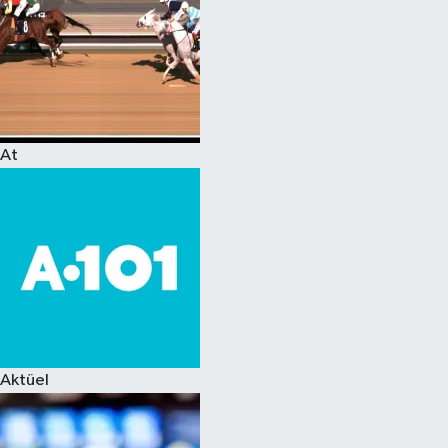
At
Aktüel