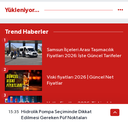
Yükleniyor...
Trend Haberler
1
Samsun İlçeleri Arası Taşımacılık
Fiyatları 2026: İşte Güncel Tarifeler
2
Viski fiyatları 2026 | Güncel Net
Fiyatlar
3
Votka Fiyatları 2026: Türkiye'de
Tüm Markaların Güncel Listesi
Hidrolik Pompa Seçiminde Dikkat
15:35
Edilmesi Gereken Püf Noktaları
4