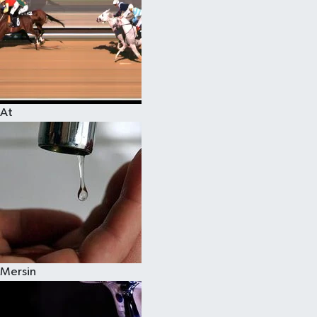
At
Mersin