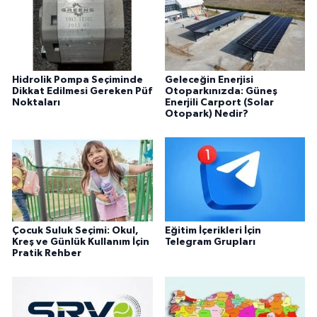
Hidrolik Pompa Seçiminde
Geleceğin Enerjisi
Dikkat Edilmesi Gereken Püf
Otoparkınızda: Güneş
Noktaları
Enerjili Carport (Solar
Otopark) Nedir?
Çocuk Suluk Seçimi: Okul,
Eğitim İçerikleri İçin
Kreş ve Günlük Kullanım İçin
Telegram Grupları
Pratik Rehber