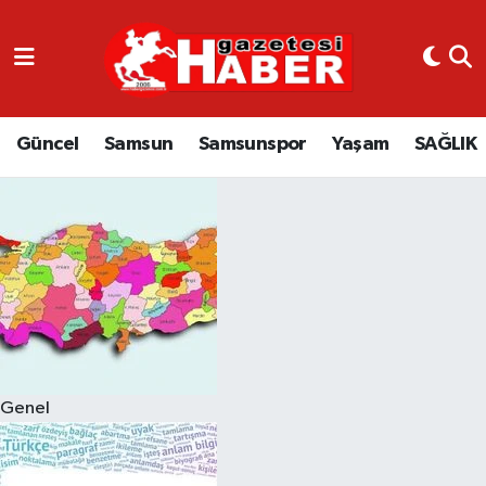
GÜNCEL
SAMSUN
Güncel
Samsun
Samsunspor
Yaşam
SAĞLIK
SAMSUNSPOR
EKONOMİ
YAŞAM
Genel