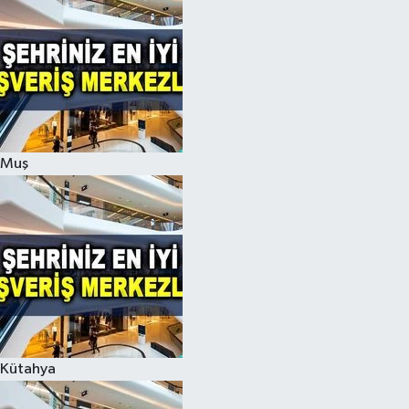
Muş
Kütahya