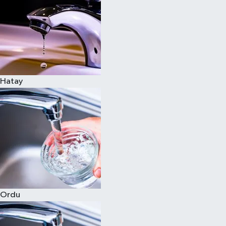
Hatay
Ordu