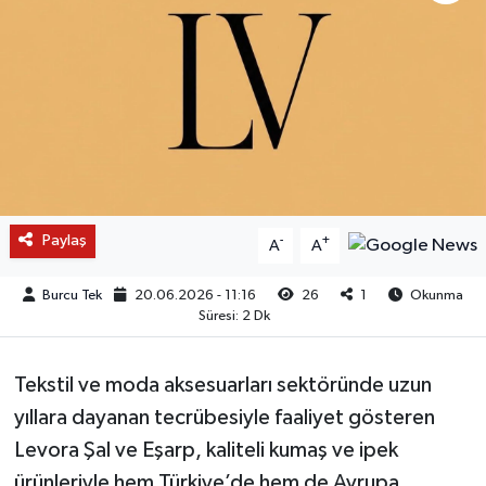
Paylaş
-
+
A
A
Burcu Tek
20.06.2026 - 11:16
26
1
Okunma
Süresi: 2 Dk
Tekstil ve moda aksesuarları sektöründe uzun
yıllara dayanan tecrübesiyle faaliyet gösteren
Levora Şal ve Eşarp, kaliteli kumaş ve ipek
ürünleriyle hem Türkiye’de hem de Avrupa