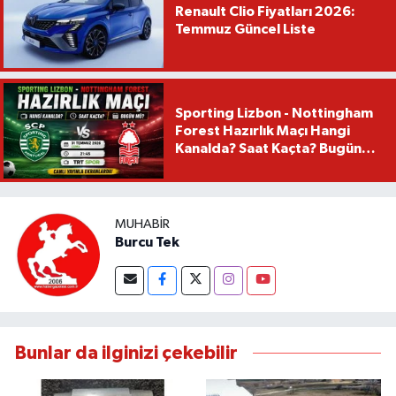
Renault Clio Fiyatları 2026:
Temmuz Güncel Liste
Sporting Lizbon - Nottingham
Forest Hazırlık Maçı Hangi
Kanalda? Saat Kaçta? Bugün
Mü?
MUHABIR
Burcu Tek
Bunlar da ilginizi çekebilir