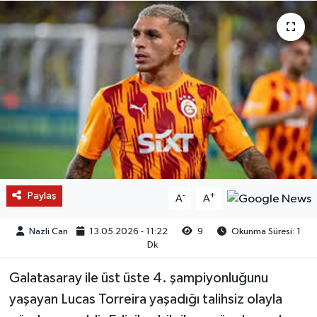
Paylaş
-
+
A
A
Nazli Can
13.05.2026 - 11:22
9
Okunma Süresi: 1
Dk
Galatasaray ile üst üste 4. şampiyonluğunu
yaşayan Lucas Torreira yaşadığı talihsiz olayla