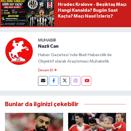
Hradec Kralove - Beşiktaş Maçı
Hangi Kanalda? Bugün Saat
Kaçta? Maçı Nasıl İzleriz?
MUHABIR
Nazli Can
Haber Gazetesi'nde İlkeli Habercilik ile
Objektif olarak Araştırmacı Muhabirlik
Yapmaktayım.
Devam Et
Bunlar da ilginizi çekebilir