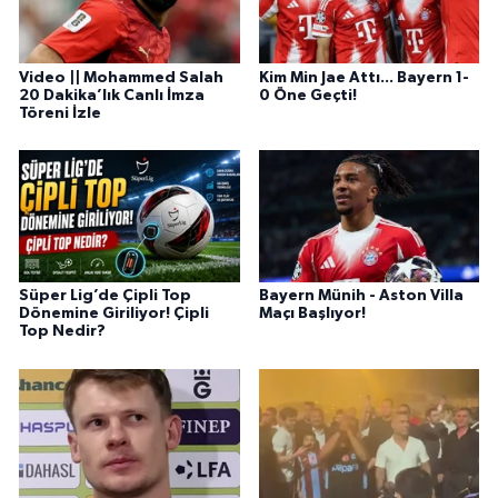
Video || Mohammed Salah
Kim Min Jae Attı... Bayern 1-
20 Dakika’lık Canlı İmza
0 Öne Geçti!
Töreni İzle
Süper Lig’de Çipli Top
Bayern Münih - Aston Villa
Dönemine Giriliyor! Çipli
Maçı Başlıyor!
Top Nedir?