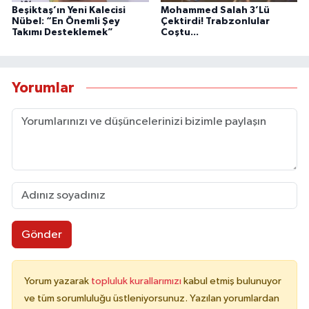
Beşiktaş’ın Yeni Kalecisi
Mohammed Salah 3’Lü
Nübel: “En Önemli Şey
Çektirdi! Trabzonlular
Takımı Desteklemek”
Coştu...
Yorumlar
Gönder
Yorum yazarak
topluluk kurallarımızı
kabul etmiş bulunuyor
ve tüm sorumluluğu üstleniyorsunuz. Yazılan yorumlardan