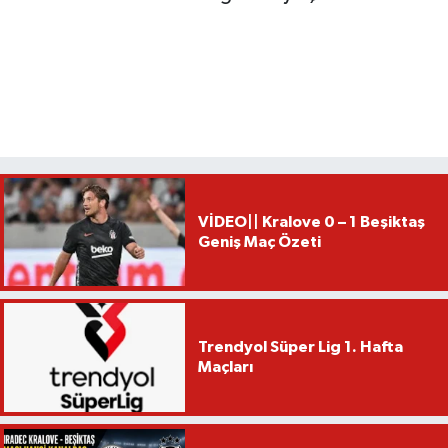
VİDEO|| Kralove 0 – 1 Beşiktaş
Geniş Maç Özeti
Trendyol Süper Lig 1. Hafta
Maçları