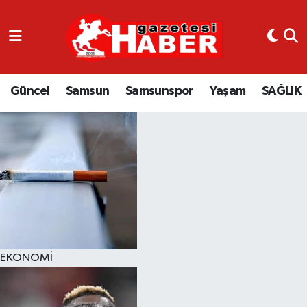
GÜNCEL
SAMSUN
Güncel
Samsun
Samsunspor
Yaşam
SAĞLIK
SAMSUNSPOR
EKONOMİ
YAŞAM
EKONOMİ