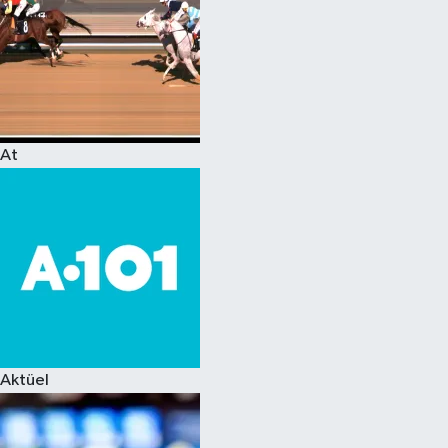
At
Aktüel