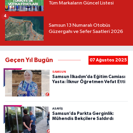
Tüm Markaların Güncel Listesi
4
Samsun 13 Numaralı Otobüs
Güzergahı ve Sefer Saatleri 2026
Geçen Yıl Bugün
07 Ağustos 2025
SAMSUN
Samsun İlkadım’da Eğitim Camiası
Yasta: İlknur Öğretmen Vefat Etti
ASAYIŞ
Samsun’da Parkta Gerginlik:
Mühendis Bekçilere Saldırdı