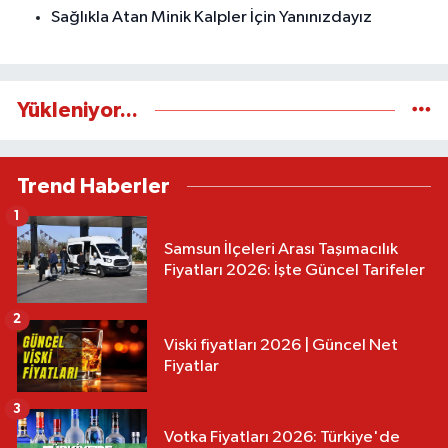
Sağlıkla Atan Minik Kalpler İçin Yanınızdayız
Yükleniyor...
Trend Haberler
1
Samsun İlçeleri Arası Taşımacılık
Fiyatları 2026: İşte Güncel Tarifeler
2
Viski fiyatları 2026 | Güncel Net
Fiyatlar
3
Votka Fiyatları 2026: Türkiye'de