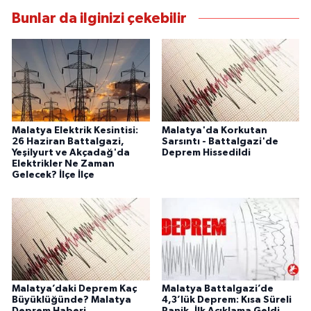
Bunlar da ilginizi çekebilir
Malatya Elektrik Kesintisi:
Malatya'da Korkutan
26 Haziran Battalgazi,
Sarsıntı - Battalgazi'de
Yeşilyurt ve Akçadağ'da
Deprem Hissedildi
Elektrikler Ne Zaman
Gelecek? İlçe İlçe
Malatya’daki Deprem Kaç
Malatya Battalgazi’de
Büyüklüğünde? Malatya
4,3’lük Deprem: Kısa Süreli