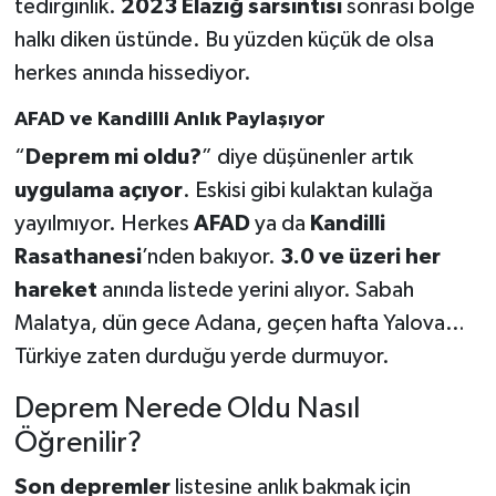
tedirginlik.
2023 Elazığ sarsıntısı
sonrası bölge
halkı diken üstünde. Bu yüzden küçük de olsa
herkes anında hissediyor.
AFAD ve Kandilli Anlık Paylaşıyor
“
Deprem mi oldu?
” diye düşünenler artık
uygulama açıyor
. Eskisi gibi kulaktan kulağa
yayılmıyor. Herkes
AFAD
ya da
Kandilli
Rasathanesi
’nden bakıyor.
3.0 ve üzeri her
hareket
anında listede yerini alıyor. Sabah
Malatya, dün gece Adana, geçen hafta Yalova…
Türkiye zaten durduğu yerde durmuyor.
Deprem Nerede Oldu Nasıl
Öğrenilir?
Son depremler
listesine anlık bakmak için