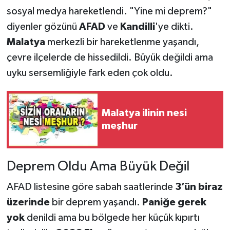
sosyal medya hareketlendi. "Yine mi deprem?"
diyenler gözünü
AFAD
ve
Kandilli
'ye dikti.
Malatya
merkezli bir hareketlenme yaşandı,
çevre ilçelerde de hissedildi. Büyük değildi ama
uyku sersemliğiyle fark eden çok oldu.
Malatya ilinin nesi
meşhur
Deprem Oldu Ama Büyük Değil
AFAD listesine göre sabah saatlerinde
3’ün biraz
üzerinde
bir deprem yaşandı.
Paniğe gerek
yok
denildi ama bu bölgede her küçük kıpırtı