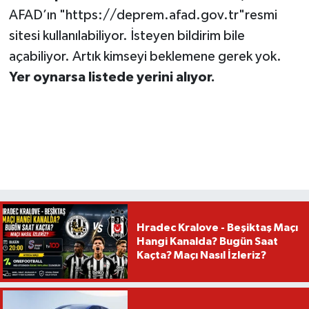
AFAD’ın "https://deprem.afad.gov.tr"resmi
sitesi kullanılabiliyor. İsteyen bildirim bile
açabiliyor. Artık kimseyi beklemene gerek yok.
Yer oynarsa listede yerini alıyor.
Hradec Kralove - Beşiktaş Maçı
Hangi Kanalda? Bugün Saat
Kaçta? Maçı Nasıl İzleriz?