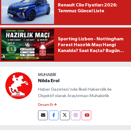
Renault Clio Fiyatları 2026:
Temmuz Güncel Liste
Sporting Lizbon - Nottingham
Forest Hazırlık Maçı Hangi
Kanalda? Saat Kaçta? Bugün
Mü?
MUHABIR
Nilda Erol
Haber Gazetesi'nde İlkeli Habercilik ile
Objektif olarak Araştırmacı Muhabirlik
Yapmaktayım.
Devam Et