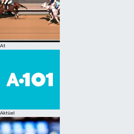
At
Aktüel