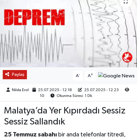
Paylaş
-
+
A
A
Nilda Erol
25.07.2025 - 12:18
25.07.2025 - 12:23
10
Okunma Süresi: 1 Dk
Malatya’da Yer Kıpırdadı Sessiz
Sessiz Sallandık
25 Temmuz sabahı
bir anda telefonlar titredi,