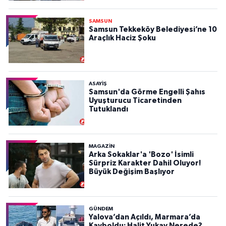
SAMSUN
Samsun Tekkeköy Belediyesi’ne 10
Araçlık Haciz Şoku
ASAYIŞ
Samsun'da Görme Engelli Şahıs
Uyuşturucu Ticaretinden
Tutuklandı
MAGAZİN
Arka Sokaklar'a 'Bozo' İsimli
Sürpriz Karakter Dahil Oluyor!
Büyük Değişim Başlıyor
GÜNDEM
Yalova’dan Açıldı, Marmara’da
Kayboldu: Halit Yukay Nerede?