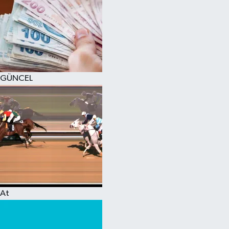
GÜNCEL
At