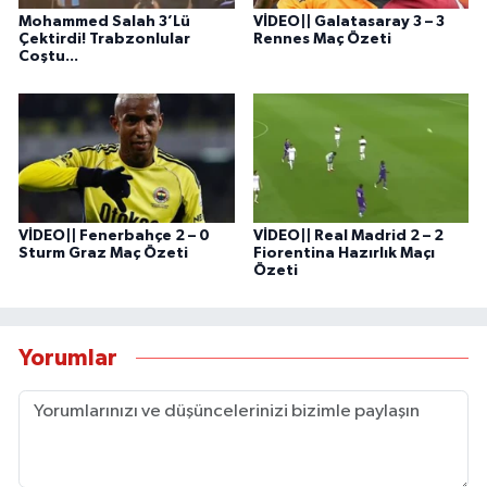
Mohammed Salah 3’Lü
VİDEO|| Galatasaray 3 – 3
Çektirdi! Trabzonlular
Rennes Maç Özeti
Coştu...
VİDEO|| Fenerbahçe 2 – 0
VİDEO|| Real Madrid 2 – 2
Sturm Graz Maç Özeti
Fiorentina Hazırlık Maçı
Özeti
Yorumlar