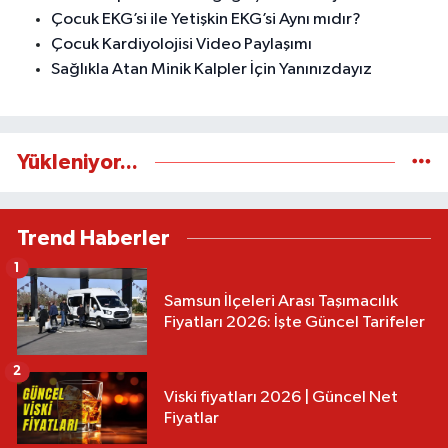
Çocuk EKG’si ile Yetişkin EKG’si Aynı mıdır?
Çocuk Kardiyolojisi Video Paylaşımı
Sağlıkla Atan Minik Kalpler İçin Yanınızdayız
Yükleniyor...
Trend Haberler
1
Samsun İlçeleri Arası Taşımacılık
Fiyatları 2026: İşte Güncel Tarifeler
2
Viski fiyatları 2026 | Güncel Net
Fiyatlar