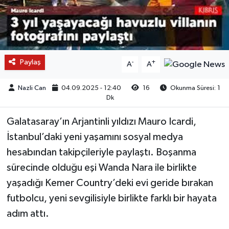
Paylaş
-
+
A
A
Nazli Can
04.09.2025 - 12:40
16
Okunma Süresi: 1
Dk
Galatasaray’ın Arjantinli yıldızı Mauro Icardi,
İstanbul’daki yeni yaşamını sosyal medya
hesabından takipçileriyle paylaştı. Boşanma
sürecinde olduğu eşi Wanda Nara ile birlikte
yaşadığı Kemer Country’deki evi geride bırakan
futbolcu, yeni sevgilisiyle birlikte farklı bir hayata
adım attı.