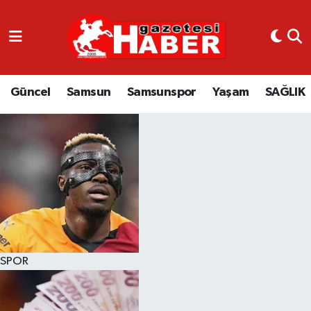
GÜNCEL
SAMSUN
Güncel
Samsun
Samsunspor
Yaşam
SAĞLIK
SAMSUNSPOR
EKONOMİ
YAŞAM
SPOR