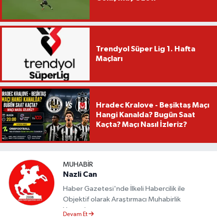
Trendyol Süper Lig 1. Hafta
Maçları
Hradec Kralove - Beşiktaş Maçı
Hangi Kanalda? Bugün Saat
Kaçta? Maçı Nasıl İzleriz?
MUHABIR
Nazli Can
Haber Gazetesi'nde İlkeli Habercilik ile
Objektif olarak Araştırmacı Muhabirlik
Yapmaktayım.
Devam Et