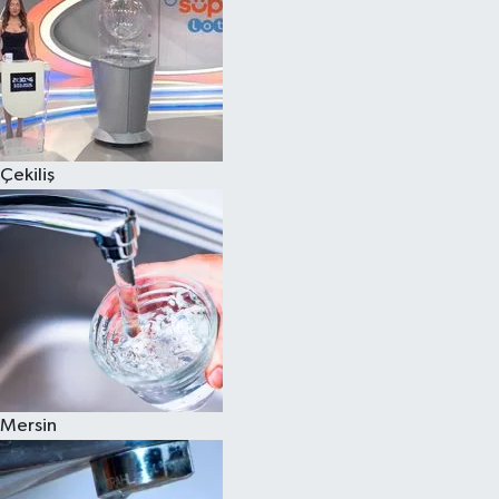
Çekiliş
Mersin