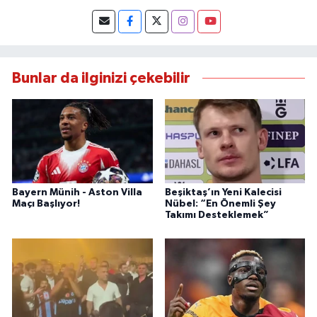
Bunlar da ilginizi çekebilir
Bayern Münih - Aston Villa
Beşiktaş’ın Yeni Kalecisi
Maçı Başlıyor!
Nübel: “En Önemli Şey
Takımı Desteklemek”