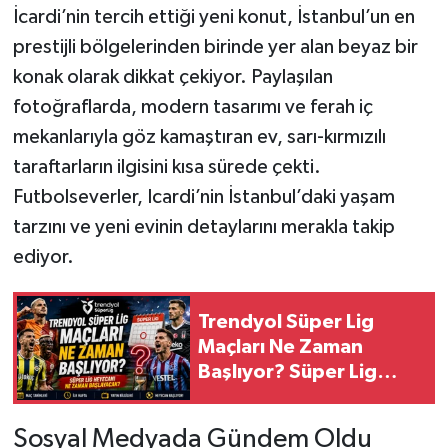
İcardi’nin tercih ettiği yeni konut, İstanbul’un en
prestijli bölgelerinden birinde yer alan beyaz bir
konak olarak dikkat çekiyor. Paylaşılan
fotoğraflarda, modern tasarımı ve ferah iç
mekanlarıyla göz kamaştıran ev, sarı-kırmızılı
taraftarların ilgisini kısa sürede çekti.
Futbolseverler, Icardi’nin İstanbul’daki yaşam
tarzını ve yeni evinin detaylarını merakla takip
ediyor.
Trendyol Süper Lig
Maçları Ne Zaman
Başlıyor? Süper Lig
Heyecanı Ne Zaman
Başlayacak?
Sosyal Medyada Gündem Oldu