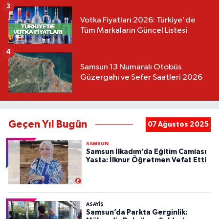
3
Votka Fiyatları 2026: Türkiye'de
Tüm Markaların Güncel Listesi
4
Samsun 13 Numaralı Otobüs
Güzergahı ve Sefer Saatleri 2026
Geçen Yıl Bugün
07 Ağustos 2025
SAMSUN
Samsun İlkadım’da Eğitim Camiası
Yasta: İlknur Öğretmen Vefat Etti
ASAYIŞ
Samsun’da Parkta Gerginlik: