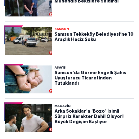
Mühendis Bekçilere Saldırdı
SAMSUN
Samsun Tekkeköy Belediyesi’ne 10
Araçlık Haciz Şoku
ASAYIŞ
Samsun'da Görme Engelli Şahıs
Uyuşturucu Ticaretinden
Tutuklandı
MAGAZİN
Arka Sokaklar'a 'Bozo' İsimli
Sürpriz Karakter Dahil Oluyor!
Büyük Değişim Başlıyor