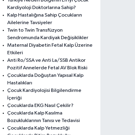
Türkiye Neden Bölgenin En İyi Çocuk
Kardiyoloji Doktorlarına Sahip?
Kalp Hastalığına Sahip Çocukların
Ailelerine Tavsiyeler
Twin to Twin Transfüzyon
Sendromunda Kardiyak Değişiklikler
Maternal Diyabetin Fetal Kalp Üzerine
Etkileri
Anti Ro/SSA ve Anti La/SSB Antikor
Pozitif Annelerde Fetal AV Blok Riski
Çocuklarda Doğuştan Yapısal Kalp
Hastalıkları
Çocuk Kardiyolojisi Bilgilendirme
İçeriği
Çocuklarda EKG Nasıl Çekilir?
Çocuklarda Kalp Kasılma
Bozukluklarının Tanısı ve Tedavisi
Çocuklarda Kalp Yetmezliği