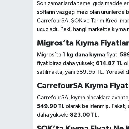
Son zamanlarda temel gıda maddelerind
sofların vazgeçilmezi olan ürünlerde b
CarrefourSA, ŞOK ve Tarım Kredi marke
ucuzladı. Peki, hangi markette kıyma ne
Migros’ta Kıyma Fiyatlar
Migros’ta
1 kg dana kıyma
fiyatı
589
fiyat biraz daha yüksek;
614.87 TL
ol
satılmakta, yani 589.95 TL. Yöresel 
CarrefourSA Kıyma Fiyat
CarrefourSA, kıyma alacaklara avantajl
549.90 TL
olarak belirlenmiş. Fakat, 
daha yüksek:
823.00 TL
.
ŞOK’ta Kıyma Fiyatı Ne 