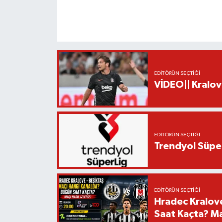
EDITÖRÜN SEÇTIĞI
VİDEO|| Kralov
EDITÖRÜN SEÇTIĞI
Trendyol Süper
EDITÖRÜN SEÇTIĞI
Hradec Kralov
Saat Kaçta? Maç