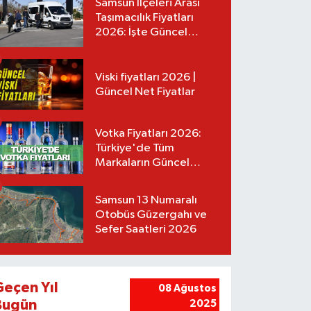
Samsun İlçeleri Arası
Taşımacılık Fiyatları
2026: İşte Güncel
Tarifeler
Viski fiyatları 2026 |
Güncel Net Fiyatlar
Votka Fiyatları 2026:
Türkiye'de Tüm
Markaların Güncel
Listesi
Samsun 13 Numaralı
Otobüs Güzergahı ve
Sefer Saatleri 2026
Geçen Yıl
08 Ağustos
Bugün
2025