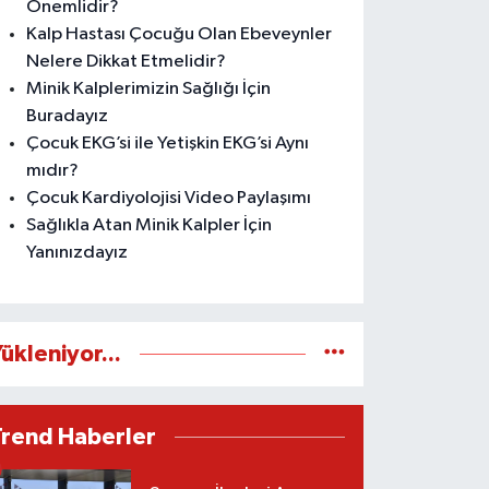
Önemlidir?
Kalp Hastası Çocuğu Olan Ebeveynler
Nelere Dikkat Etmelidir?
Minik Kalplerimizin Sağlığı İçin
Buradayız
Çocuk EKG’si ile Yetişkin EKG’si Aynı
mıdır?
Çocuk Kardiyolojisi Video Paylaşımı
Sağlıkla Atan Minik Kalpler İçin
Yanınızdayız
ükleniyor...
Trend Haberler