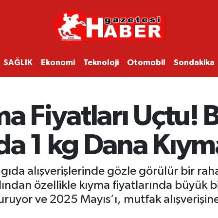
SAĞLIK
Ekonomi
Teknoloji
Otomobil
Sondakika
a Fiyatları Uçtu! 
da 1 kg Dana Kıym
 gıda alışverişlerinde gözle görülür bir ra
ından özellikle kıyma fiyatlarında büyük bir
uyor ve 2025 Mayıs’ı, mutfak alışverişine 