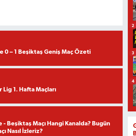
2
e 0 – 1 Beşiktaş Geniş Maç Özeti
3
4
 Lig 1. Hafta Maçları
e - Beşiktaş Maçı Hangi Kanalda? Bugün
ı Nasıl İzleriz?