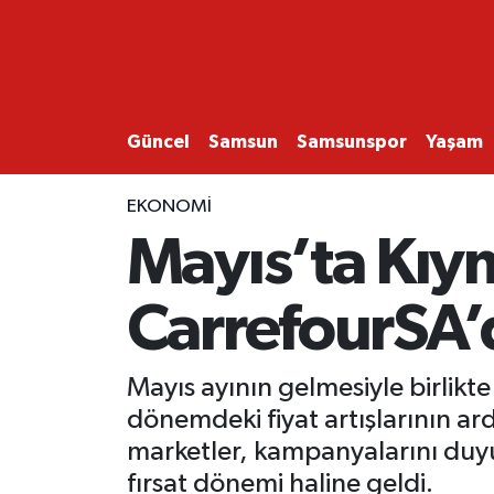
GÜNCEL
SAMSUN
Güncel
Samsun
Samsunspor
Yaşam
SAMSUNSPOR
EKONOMİ
Mayıs’ta Kıym
EKONOMİ
CarrefourSA’
YAŞAM
Mayıs ayının gelmesiyle birlikte
dönemdeki fiyat artışlarının ard
marketler, kampanyalarını duyur
fırsat dönemi haline geldi.