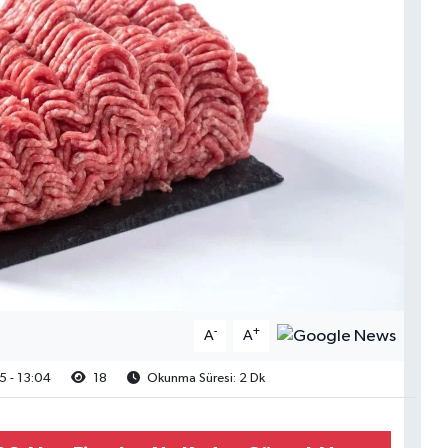
-
+
A
A
 - 13:04
18
Okunma Süresi: 2 Dk