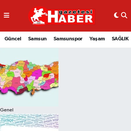
GÜNCEL
SAMSUN
Güncel
Samsun
Samsunspor
Yaşam
SAĞLIK
SAMSUNSPOR
EKONOMİ
YAŞAM
Genel