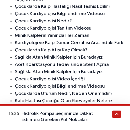
Çocuklarda Kalp Hastalığı Nasıl Teşhis Edilir?
Çocuk Kardiyolojisi Bilgilendirme Videosu
Çocuk Kardiyolojisi Nedir?
Çocuk Kardiyolojisi Tanıtım Videosu
Minik Kalplerin Yanında Her Zaman
Kardiyoloji ve Kalp Damar Cerrahisi Arasındaki Fark
Çocuklarda Kalp Atışı Kaç Olmalı?
Sağlıkla Atan Minik Kalpler İçin Buradayız
Aort Koarktasyonu Tedavisinde Stent Açma
Sağlıkla Atan Minik Kalpler İçin Buradayız
Çocuk Kardiyolojisi Video İçeriği
Çocuk Kardiyolojisi Bilgilendirme Videosu
Çocuklarda Üfürüm Nedir, Neden Önemlidir?
Kalp Hastası Çocuğu Olan Ebeveynler Nelere
Dikkat Etmelidir?
Hidrolik Pompa Seçiminde Dikkat
15:35
Minik Kalplerimizin Sağlığı İçin Buradayız
Edilmesi Gereken Püf Noktaları
Çocuk EKG’si ile Yetişkin EKG’si Aynı mıdır?
Çocuk Kardiyolojisi Video Paylaşımı