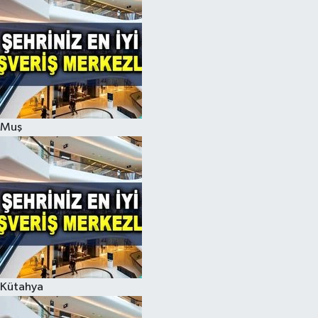
Muş
Kütahya