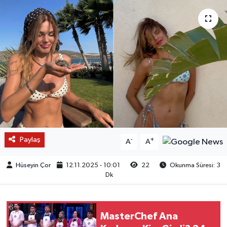
Paylaş
-
+
A
A
Hüseyin Çor
12.11.2025 - 10:01
22
Okunma Süresi: 3
Dk
MasterChef Ana