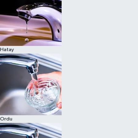
Hatay
Ordu