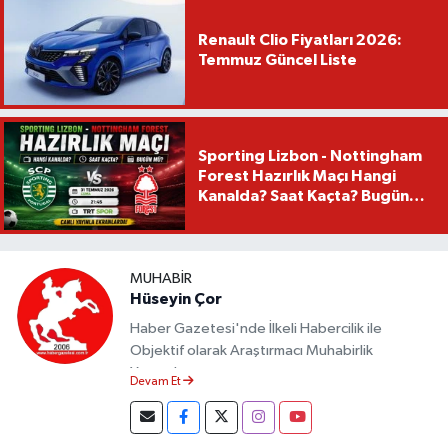
Renault Clio Fiyatları 2026:
Temmuz Güncel Liste
Sporting Lizbon - Nottingham
Forest Hazırlık Maçı Hangi
Kanalda? Saat Kaçta? Bugün
Mü?
MUHABIR
Hüseyin Çor
Haber Gazetesi'nde İlkeli Habercilik ile
Objektif olarak Araştırmacı Muhabirlik
Yapmaktayım.
Devam Et