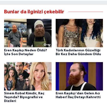
Bunlar da ilginizi çekebilir
Eren Kaşıkçı Neden Öldü?
Türk Kadınlarının Güzelliği
İşte Son Detaylar
Bir Kez Daha Gündem Oldu
Sinem Kobal Kimdir, Kaç
Eren Kaşıkçı'dan Gelen Acı
Yaşında? Biyografisi ve
Haber! İlaç Detayı Kahretti
Dizileri