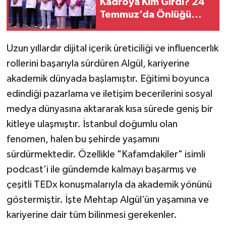
Kadroya Kim Girdi? 24
Temmuz’da Önlüğü
Alan İsim Belli Oldu
Uzun yıllardır dijital içerik üreticiliği ve influencerlık
rollerini başarıyla sürdüren Algül, kariyerine
akademik dünyada başlamıştır. Eğitimi boyunca
edindiği pazarlama ve iletişim becerilerini sosyal
medya dünyasına aktararak kısa sürede geniş bir
kitleye ulaşmıştır. İstanbul doğumlu olan
fenomen, halen bu şehirde yaşamını
sürdürmektedir. Özellikle "Kafamdakiler" isimli
podcast’i ile gündemde kalmayı başarmış ve
çeşitli TEDx konuşmalarıyla da akademik yönünü
göstermiştir. İşte Mehtap Algül’ün yaşamına ve
kariyerine dair tüm bilinmesi gerekenler.