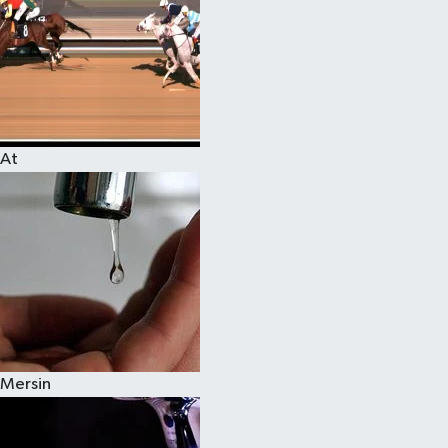
At
Mersin