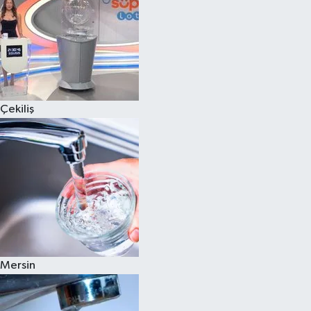
Çekiliş
Mersin