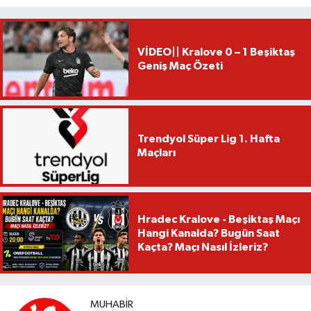
VİDEO|| Kralove 0 – 1 Beşiktaş
Geniş Maç Özeti
Trendyol Süper Lig 1. Hafta
Maçları
Hradec Kralove - Beşiktaş Maçı
Hangi Kanalda? Bugün Saat
Kaçta? Maçı Nasıl İzleriz?
MUHABIR