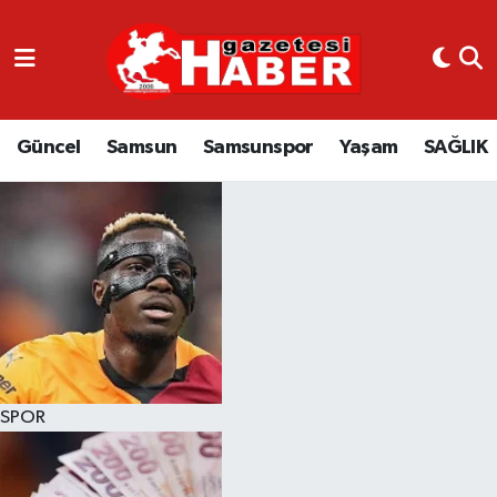
GÜNCEL
SAMSUN
Güncel
Samsun
Samsunspor
Yaşam
SAĞLIK
SAMSUNSPOR
EKONOMİ
YAŞAM
SPOR