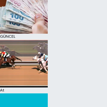
GÜNCEL
At