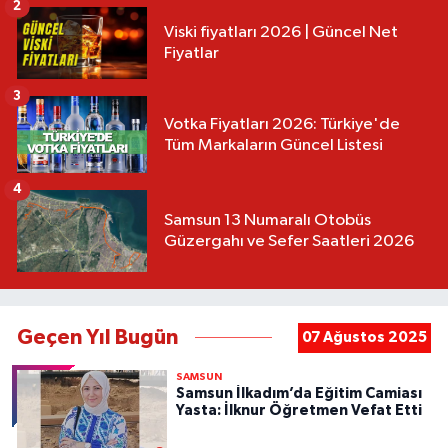
2
Viski fiyatları 2026 | Güncel Net
Fiyatlar
3
Votka Fiyatları 2026: Türkiye'de
Tüm Markaların Güncel Listesi
4
Samsun 13 Numaralı Otobüs
Güzergahı ve Sefer Saatleri 2026
Geçen Yıl Bugün
07 Ağustos 2025
SAMSUN
Samsun İlkadım’da Eğitim Camiası
Yasta: İlknur Öğretmen Vefat Etti