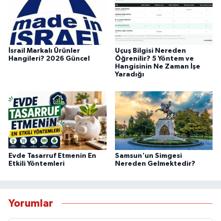
İsrail Markalı Ürünler
Uçuş Bilgisi Nereden
Hangileri? 2026 Güncel
Öğrenilir? 5 Yöntem ve
Hangisinin Ne Zaman İşe
Yaradığı
Evde Tasarruf Etmenin En
Samsun'un Simgesi
Etkili Yöntemleri
Nereden Gelmektedir?
Yorumlar