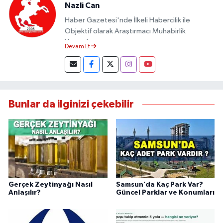
Nazli Can
Haber Gazetesi'nde İlkeli Habercilik ile
Objektif olarak Araştırmacı Muhabirlik
Yapmaktayım.
Devam Et
Bunlar da ilginizi çekebilir
Gerçek Zeytinyağı Nasıl
Samsun’da Kaç Park Var?
Anlaşılır?
Güncel Parklar ve Konumları