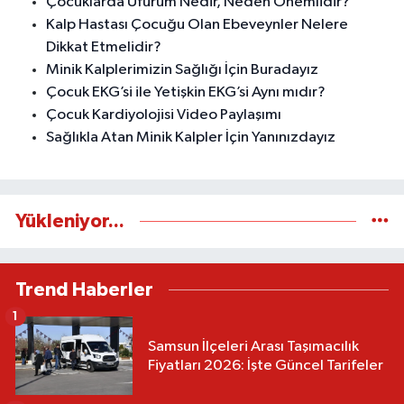
Çocuklarda Üfürüm Nedir, Neden Önemlidir?
Kalp Hastası Çocuğu Olan Ebeveynler Nelere
Dikkat Etmelidir?
Minik Kalplerimizin Sağlığı İçin Buradayız
Çocuk EKG’si ile Yetişkin EKG’si Aynı mıdır?
Çocuk Kardiyolojisi Video Paylaşımı
Sağlıkla Atan Minik Kalpler İçin Yanınızdayız
Yükleniyor...
Trend Haberler
1
Samsun İlçeleri Arası Taşımacılık
Fiyatları 2026: İşte Güncel Tarifeler