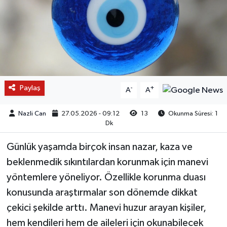
Paylaş
-
+
A
A
Nazli Can
27.05.2026 - 09:12
13
Okunma Süresi: 1
Dk
Günlük yaşamda birçok insan nazar, kaza ve
beklenmedik sıkıntılardan korunmak için manevi
yöntemlere yöneliyor. Özellikle korunma duası
konusunda araştırmalar son dönemde dikkat
çekici şekilde arttı. Manevi huzur arayan kişiler,
hem kendileri hem de aileleri için okunabilecek