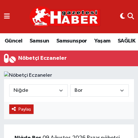
GÜNCEL
SAMSUN
Güncel
Samsun
Samsunspor
Yaşam
SAĞLIK
SAMSUNSPOR
Nöbetçi Eczaneler
EKONOMİ
YAŞAM
Paylaş
Niğde
Bor
09 Ağustos 2026 Pazar nöbetçi