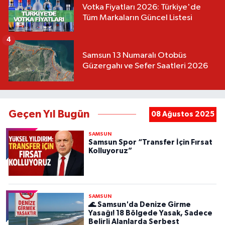
Votka Fiyatları 2026: Türkiye'de
Tüm Markaların Güncel Listesi
4
Samsun 13 Numaralı Otobüs
Güzergahı ve Sefer Saatleri 2026
Geçen Yıl Bugün
08 Ağustos 2025
SAMSUN
Samsun Spor “Transfer İçin Fırsat
Kolluyoruz”
SAMSUN
🌊 Samsun'da Denize Girme
Yasağı! 18 Bölgede Yasak, Sadece
Belirli Alanlarda Serbest