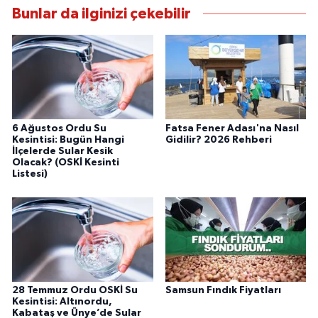
Bunlar da ilginizi çekebilir
6 Ağustos Ordu Su
Fatsa Fener Adası'na Nasıl
Kesintisi: Bugün Hangi
Gidilir? 2026 Rehberi
İlçelerde Sular Kesik
Olacak? (OSKİ Kesinti
Listesi)
28 Temmuz Ordu OSKİ Su
Samsun Fındık Fiyatları
Kesintisi: Altınordu,
Kabataş ve Ünye’de Sular