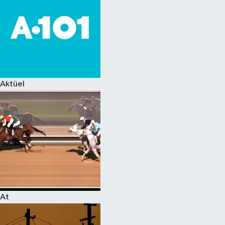
Aktüel
At