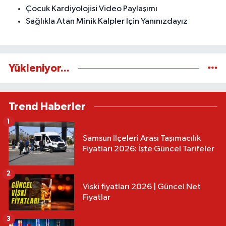
Çocuk Kardiyolojisi Video Paylaşımı
Sağlıkla Atan Minik Kalpler İçin Yanınızdayız
Yükleniyor...
Trend Haberler
1
Samsun İlçeleri Arası Taşımacılık
Fiyatları 2026: İşte Güncel Tarifeler
2
Viski fiyatları 2026 | Güncel Net
Fiyatlar
3