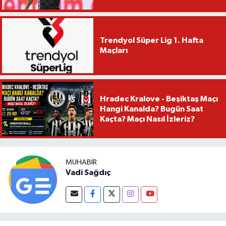
Trendyol Süper Lig 1. Hafta
Maçları
Hradec Kralove - Beşiktaş Maçı
Hangi Kanalda? Bugün Saat
Kaçta? Maçı Nasıl İzleriz?
MUHABIR
Vadi Sağdıç