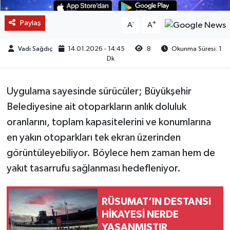
Paylaş
-
+
A
A
Vadi Sağdıç
14.01.2026 - 14:45
8
Okunma Süresi: 1
Dk
Uygulama sayesinde sürücüler; Büyükşehir
Belediyesine ait otoparkların anlık doluluk
oranlarını, toplam kapasitelerini ve konumlarına
en yakın otoparkları tek ekran üzerinden
görüntüleyebiliyor. Böylece hem zaman hem de
yakıt tasarrufu sağlanması hedefleniyor.
RÜSUMAT’IN DESTANSI
HİKAYESİ NERDE
YAŞANMIŞTIR