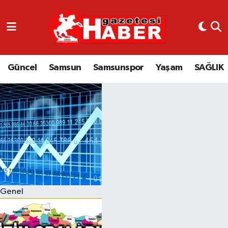
GÜNCEL
SAMSUN
Güncel
Samsun
Samsunspor
Yaşam
SAĞLIK
SAMSUNSPOR
EKONOMİ
YAŞAM
Genel