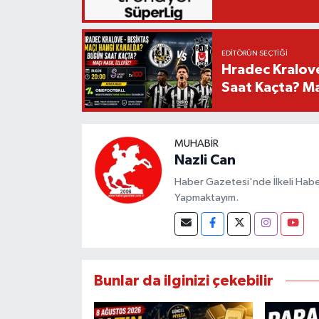
EDITÖRÜN SEÇTIĞI
Hradec Kralov
Saat Kaçta? Maç
MUHABIR
Nazli Can
Haber Gazetesi'nde İlkeli Haberc
Yapmaktayım.
Bunlar da ilginizi çekebilir