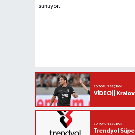
sunuyor.
EDITÖRÜN SEÇTIĞI
VİDEO|| Kralov
EDITÖRÜN SEÇTIĞI
Trendyol Süper