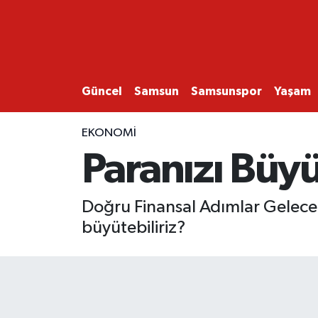
GÜNCEL
SAMSUN
Güncel
Samsun
Samsunspor
Yaşam
SAMSUNSPOR
EKONOMİ
Paranızı Büyü
EKONOMİ
YAŞAM
Doğru Finansal Adımlar Gelecekt
büyütebiliriz?