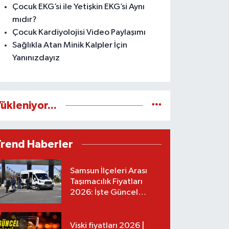
Çocuk EKG’si ile Yetişkin EKG’si Aynı
mıdır?
Çocuk Kardiyolojisi Video Paylaşımı
Sağlıkla Atan Minik Kalpler İçin
Yanınızdayız
ükleniyor...
Trend Haberler
Samsun İlçeleri Arası
Taşımacılık Fiyatları
2026: İşte Güncel
Tarifeler
Viski fiyatları 2026 |