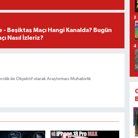
3
e - Beşiktaş Maçı Hangi Kanalda? Bugün
ı Nasıl İzleriz?
4
ilik ile Objektif olarak Araştırmacı Muhabirlik