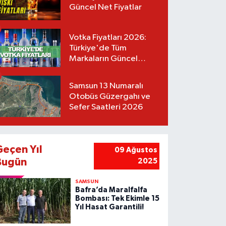
Güncel Net Fiyatlar
Votka Fiyatları 2026:
Türkiye'de Tüm
Markaların Güncel
Listesi
Samsun 13 Numaralı
Otobüs Güzergahı ve
Sefer Saatleri 2026
Geçen Yıl
09 Ağustos
Bugün
2025
SAMSUN
Bafra’da Maralfalfa
Bombası: Tek Ekimle 15
Yıl Hasat Garantili!