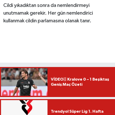
Cildi yıkadıktan sonra da nemlendirmeyi
unutmamak gerekir. Her gün nemlendirici
kullanmak cildin parlamasına olanak tanır.
VİDEO|| Kralove 0 – 1 Beşiktaş
Geniş Maç Özeti
Trendyol Süper Lig 1. Hafta