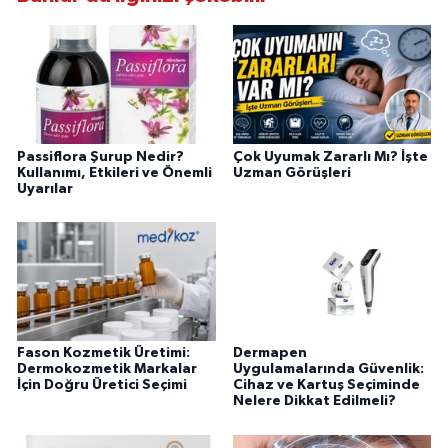
Passiflora Şurup Nedir?
Çok Uyumak Zararlı Mı? İşte
Kullanımı, Etkileri ve Önemli
Uzman Görüşleri
Uyarılar
Fason Kozmetik Üretimi:
Dermapen
Dermokozmetik Markalar
Uygulamalarında Güvenlik:
İçin Doğru Üretici Seçimi
Cihaz ve Kartuş Seçiminde
Nelere Dikkat Edilmeli?