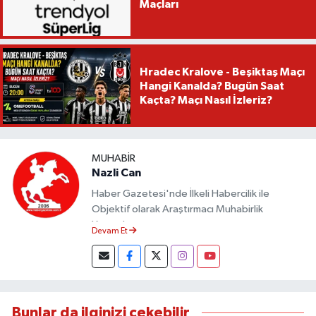
Maçları
Hradec Kralove - Beşiktaş Maçı
Hangi Kanalda? Bugün Saat
Kaçta? Maçı Nasıl İzleriz?
MUHABIR
Nazli Can
Haber Gazetesi'nde İlkeli Habercilik ile
Objektif olarak Araştırmacı Muhabirlik
Yapmaktayım.
Devam Et
Bunlar da ilginizi çekebilir