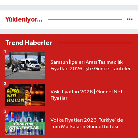
Yükleniyor...
Trend Haberler
1
Samsun İlçeleri Arası Taşımacılık
Fiyatları 2026: İşte Güncel Tarifeler
2
Viski fiyatları 2026 | Güncel Net
Fiyatlar
3
Votka Fiyatları 2026: Türkiye'de
Tüm Markaların Güncel Listesi