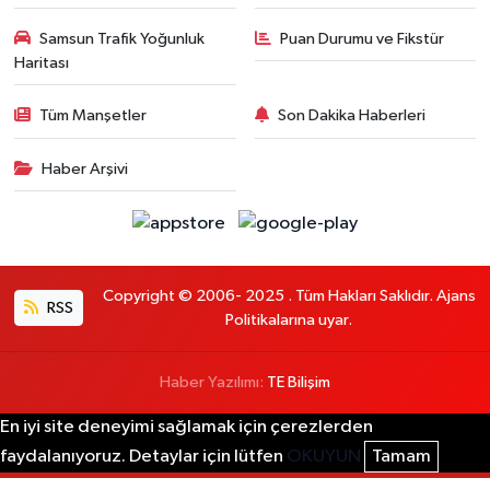
Samsun Trafik Yoğunluk
Puan Durumu ve Fikstür
Haritası
Tüm Manşetler
Son Dakika Haberleri
Haber Arşivi
Copyright © 2006- 2025 . Tüm Hakları Saklıdır. Ajans
RSS
Politikalarına uyar.
Haber Yazılımı:
TE Bilişim
En iyi site deneyimi sağlamak için çerezlerden
faydalanıyoruz. Detaylar için lütfen
OKUYUN
Tamam