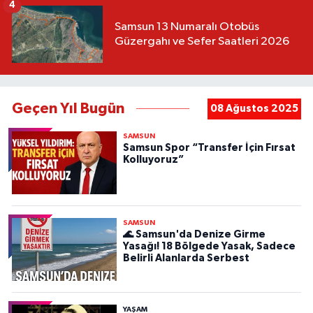
4
Samsun 13 Numaralı Otobüs
Güzergahı ve Sefer Saatleri 2026
Geçen Yıl Bugün
08 Ağustos 2025
SAMSUN
Samsun Spor “Transfer İçin Fırsat
Kolluyoruz”
SAMSUN
🌊 Samsun'da Denize Girme
Yasağı! 18 Bölgede Yasak, Sadece
Belirli Alanlarda Serbest
YAŞAM