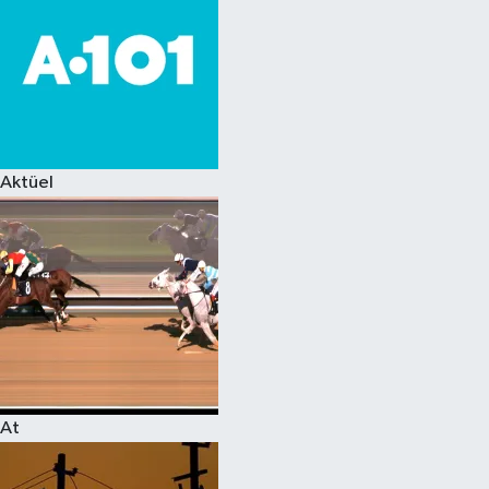
Aktüel
At