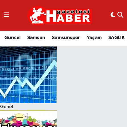
GÜNCEL
SAMSUN
Güncel
Samsun
Samsunspor
Yaşam
SAĞLIK
SAMSUNSPOR
EKONOMİ
YAŞAM
Genel