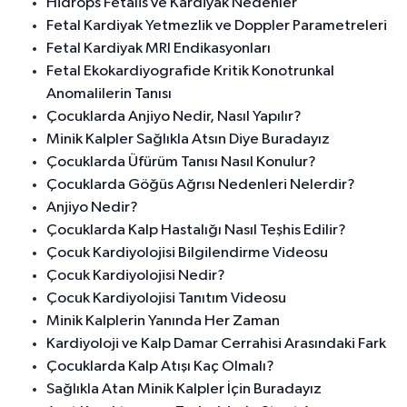
Hidrops Fetalis ve Kardiyak Nedenler
Fetal Kardiyak Yetmezlik ve Doppler Parametreleri
Fetal Kardiyak MRI Endikasyonları
Fetal Ekokardiyografide Kritik Konotrunkal
Anomalilerin Tanısı
Çocuklarda Anjiyo Nedir, Nasıl Yapılır?
Minik Kalpler Sağlıkla Atsın Diye Buradayız
Çocuklarda Üfürüm Tanısı Nasıl Konulur?
Çocuklarda Göğüs Ağrısı Nedenleri Nelerdir?
Anjiyo Nedir?
Çocuklarda Kalp Hastalığı Nasıl Teşhis Edilir?
Çocuk Kardiyolojisi Bilgilendirme Videosu
Çocuk Kardiyolojisi Nedir?
Çocuk Kardiyolojisi Tanıtım Videosu
Minik Kalplerin Yanında Her Zaman
Kardiyoloji ve Kalp Damar Cerrahisi Arasındaki Fark
Çocuklarda Kalp Atışı Kaç Olmalı?
Sağlıkla Atan Minik Kalpler İçin Buradayız