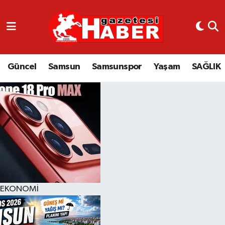
GÜNCEL
SAMSUN
Güncel
Samsun
Samsunspor
Yaşam
SAĞLIK
SAMSUNSPOR
EKONOMİ
YAŞAM
EKONOMİ