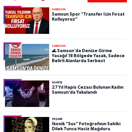
SAMSUN
Samsun Spor “Transfer İçin Fırsat
Kolluyoruz”
SAMSUN
🌊 Samsun'da Denize Girme
Yasağı! 18 Bölgede Yasak, Sadece
Belirli Alanlarda Serbest
ASAYIŞ
27 Yıl Hapis Cezası Bulunan Kadın
Samsun’da Yakalandı
YAŞAM
İkonik “Sus” Fotoğrafının Sahibi
Dilek Tunca Haciz Mağduru