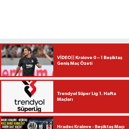
VİDEO|| Kralove 0 – 1 Beşiktaş
Geniş Maç Özeti
Trendyol Süper Lig 1. Hafta
Maçları
Hradec Kralove - Beşiktaş Maçı