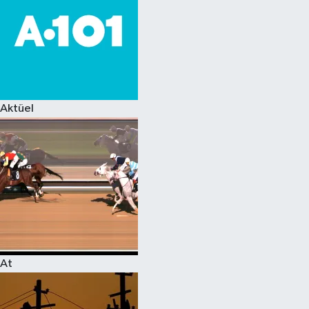
Aktüel
At