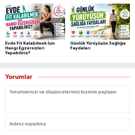
Evde Fit Kalabilmek İçin
Günlük Yürüyüşün Sağlığa
Hangi Egzersizleri
Faydaları
Yapabiliriz?
Yorumlar