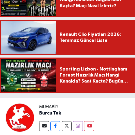
Kaçta? Maçı Nasıl İzleriz?
Renault Clio Fiyatları 2026:
Temmuz Güncel Liste
Sporting Lizbon - Nottingham
Forest Hazırlık Maçı Hangi
Kanalda? Saat Kaçta? Bugün
Mü?
MUHABIR
Burcu Tek