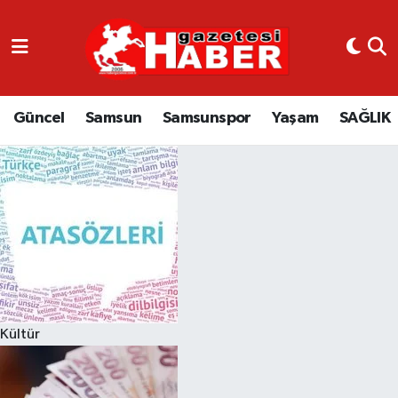
GÜNCEL
SAMSUN
Güncel
Samsun
Samsunspor
Yaşam
SAĞLIK
SAMSUNSPOR
EKONOMİ
YAŞAM
Kültür