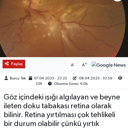
Paylaş
-
+
A
A
Burcu Tek
07.04.2025 - 23:25
08.04.2025 - 10:59
336
Okunma Süresi: 6 Dk
Göz içindeki ışığı algılayan ve beyne
ileten doku tabakası retina olarak
bilinir. Retina yırtılması çok tehlikeli
bir durum olabilir çünkü yırtık