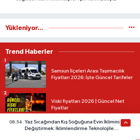
Yükleniyor...
Trend Haberler
1
Samsun İlçeleri Arası Taşımacılık
Fiyatları 2026: İşte Güncel Tarifeler
2
Viski fiyatları 2026 | Güncel Net
Fiyatlar
3
Yaz Sıcağından Kış Soğuğuna Evin İklimini
08:54
Değiştirmek: İklimlendirme Teknolojileri
Votka Fiyatları 2026: Türkiye'de
ve İdeal Konfor
Tüm Markaların Güncel Listesi