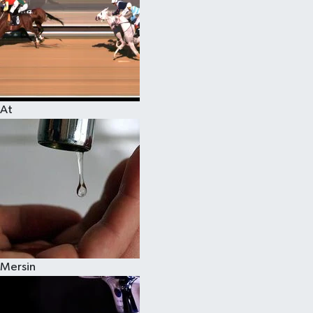
At
Mersin