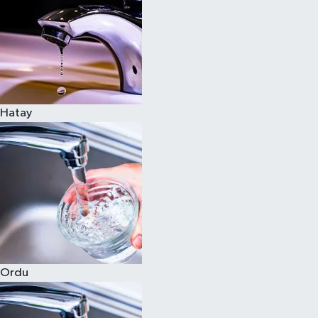
Hatay
Ordu