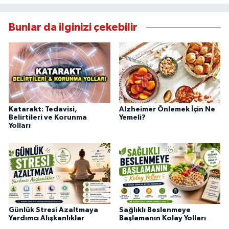
Bunlar da ilginizi çekebilir
Katarakt: Tedavisi,
Alzheimer Önlemek İçin Ne
Belirtileri ve Korunma
Yemeli?
Yolları
Günlük Stresi Azaltmaya
Sağlıklı Beslenmeye
Yardımcı Alışkanlıklar
Başlamanın Kolay Yolları