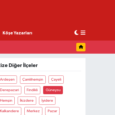
Köşe Yazarları
ize Diğer İlçeler
Ardeşen
Çamlıhemşin
Çayeli
Derepazari
Findikli
Güneysu
Hemşin
İkizdere
İyidere
Kalkandere
Merkez
Pazar