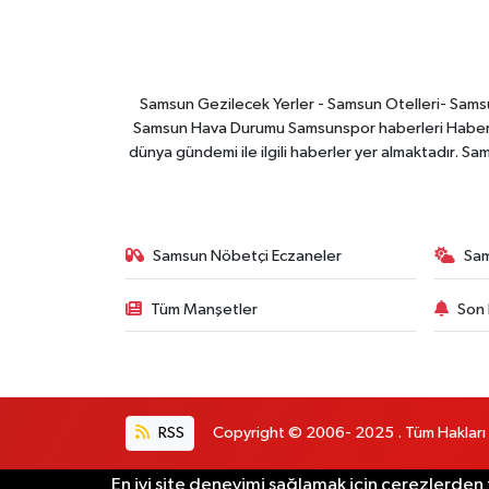
Samsun Gezilecek Yerler - Samsun Otelleri- Samsu
Samsun Hava Durumu Samsunspor haberleri Haber ga
dünya gündemi ile ilgili haberler yer almaktadır. Sa
Samsun Nöbetçi Eczaneler
Sa
Tüm Manşetler
Son 
RSS
Copyright © 2006- 2025 . Tüm Hakları Sak
En iyi site deneyimi sağlamak için çerezlerden 