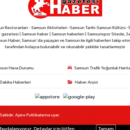
n Restoranları - Samsun Aktiviteleri -Samsun Tarihi-Samsun Kültürü 
zetesi | Samsun haber | Samsun haberleri | Samsunspor Sitede, Sam
msun Haber, Samsun'da yaşayan ve Samsun ile ilgili haberleri takip etmek
tarafından kolayca bulunabilir ve okunabilir şekilde tasarlanmıştır
msun Hava Durumu
Samsun Trafik Yoğunluk Harita
Dakika Haberleri
Haber Arşivi
lıdır. Ajans Politikalarına uyar.
faydalanıyoruz. Detaylar için lütfen
OKUYUN
Tamam