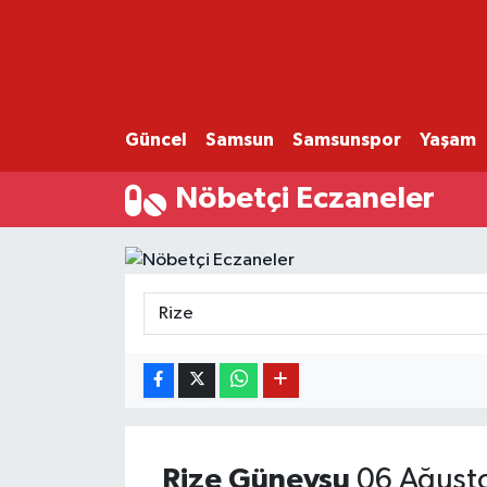
GÜNCEL
SAMSUN
Güncel
Samsun
Samsunspor
Yaşam
SAMSUNSPOR
Nöbetçi Eczaneler
EKONOMİ
YAŞAM
Rize
Güneysu
06 Ağusto