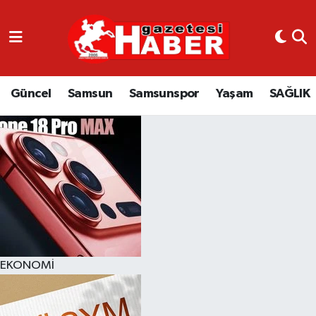
GÜNCEL
SAMSUN
Güncel
Samsun
Samsunspor
Yaşam
SAĞLIK
SAMSUNSPOR
EKONOMİ
YAŞAM
EKONOMİ