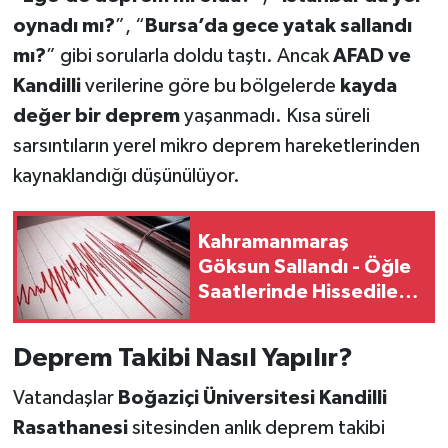
oynadı mı?
”, “
Bursa’da gece yatak sallandı
mı?
” gibi sorularla doldu taştı. Ancak
AFAD ve
Kandilli
verilerine göre bu bölgelerde
kayda
değer bir deprem
yaşanmadı. Kısa süreli
sarsıntıların yerel mikro deprem hareketlerinden
kaynaklandığı düşünülüyor.
Kahramanmaraş
Göksun Sallandı - Öğle
Saatlerinde Hissedilen
Deprem Kısa Süreli
Panik Yarattı
Deprem Takibi Nasıl Yapılır?
Vatandaşlar
Boğaziçi Üniversitesi Kandilli
Rasathanesi
sitesinden anlık deprem takibi