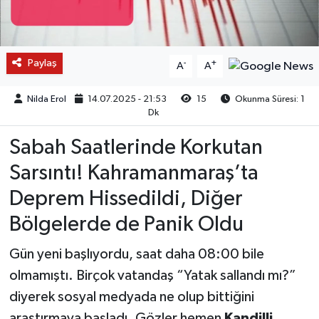
Paylaş
-
+
A
A
Nilda Erol
14.07.2025 - 21:53
15
Okunma Süresi: 1
Dk
Sabah Saatlerinde Korkutan
Sarsıntı! Kahramanmaraş’ta
Deprem Hissedildi, Diğer
Bölgelerde de Panik Oldu
Gün yeni başlıyordu, saat daha 08:00 bile
olmamıştı. Birçok vatandaş “Yatak sallandı mı?”
diyerek sosyal medyada ne olup bittiğini
araştırmaya başladı. Gözler hemen
Kandilli