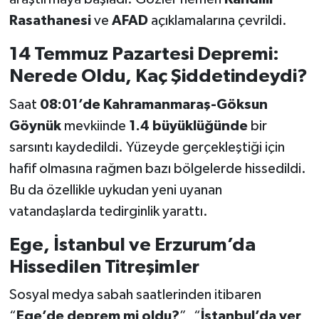
Rasathanesi
ve
AFAD
açıklamalarına çevrildi.
14 Temmuz Pazartesi Depremi:
Nerede Oldu, Kaç Şiddetindeydi?
Saat
08:01’de
Kahramanmaraş-Göksun
Göynük
mevkiinde
1.4 büyüklüğünde
bir
sarsıntı kaydedildi. Yüzeyde gerçekleştiği için
hafif olmasına rağmen bazı bölgelerde hissedildi.
Bu da özellikle uykudan yeni uyanan
vatandaşlarda tedirginlik yarattı.
Ege, İstanbul ve Erzurum’da
Hissedilen Titreşimler
Sosyal medya sabah saatlerinden itibaren
“
Ege’de deprem mi oldu?
”, “
İstanbul’da yer