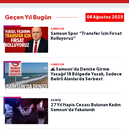
Geçen Yıl Bugün
08 Ağustos 2025
SAMSUN
Samsun Spor “Transfer İçin Fırsat
Kolluyoruz”
SAMSUN
🌊 Samsun'da Denize Girme
Yasağı! 18 Bölgede Yasak, Sadece
Belirli Alanlarda Serbest
ASAYIŞ
27 Yıl Hapis Cezası Bulunan Kadın
Samsun’da Yakalandı