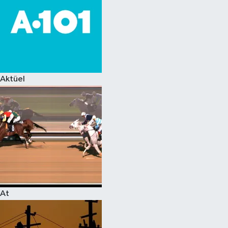
Aktüel
At