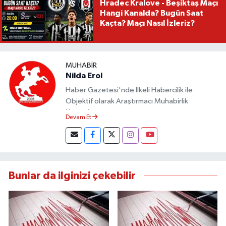
Hradec Kralove - Beşiktaş Maçı
Hangi Kanalda? Bugün Saat
Kaçta? Maçı Nasıl İzleriz?
MUHABIR
Nilda Erol
Haber Gazetesi'nde İlkeli Habercilik ile
Objektif olarak Araştırmacı Muhabirlik
Yapmaktayım.
Devam Et
Bunlar da ilginizi çekebilir