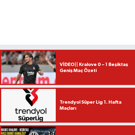
VİDEO|| Kralove 0 – 1 Beşiktaş
Geniş Maç Özeti
Trendyol Süper Lig 1. Hafta
Maçları