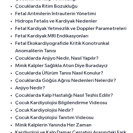
Çocuklarda Ritim Bozukluğu
Fetal Aritmilerin İntrauterin Yönetimi
Hidrops Fetalis ve Kardiyak Nedenler
Fetal Kardiyak Yetmezlik ve Doppler Parametreleri
Fetal Kardiyak MRI Endikasyonları
Fetal Ekokardiyografide Kritik Konotrunkal
Anomalilerin Tanısı
Çocuklarda Anjiyo Nedir, Nasıl Yapılır?
Minik Kalpler Sağlıkla Atsın Diye Buradayız
Çocuklarda Üfürüm Tanısı Nasıl Konulur?
Çocuklarda Göğüs Ağrısı Nedenleri Nelerdir?
Anjiyo Nedir?
Çocuklarda Kalp Hastalığı Nasıl Teşhis Edilir?
Çocuk Kardiyolojisi Bilgilendirme Videosu
Çocuk Kardiyolojisi Nedir?
Çocuk Kardiyolojisi Tanıtım Videosu
Minik Kalplerin Yanında Her Zaman
Kardiyoloji ve Kalp Damar Cerrahisi Arasındaki Fark