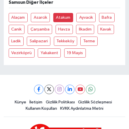
Samsun Diğer İlçeler
Alaçam
Asarcik
Atakum
Ayvacik
Bafra
Canik
Çarşamba
Havza
İlkadim
Kavak
Ladik
Salipazari
Tekkeköy
Terme
Vezirköprü
Yakakent
19 Mayis
Künye
İletişim
Gizlilik Politikası
Gizlilik Sözleşmesi
Kullanım Koşulları
KVKK Aydınlatma Metni