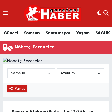
GÜNCEL
SAMSUN
Güncel
Samsun
Samsunspor
Yaşam
SAĞLIK
SAMSUNSPOR
Nöbetçi Eczaneler
EKONOMİ
YAŞAM
Paylaş
Samsun
Atakum
09 Ağustos 2026 Pazar