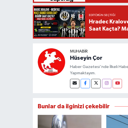
EDITÖRÜN SEÇTIĞI
Hradec Kralov
Saat Kaçta? Maç
MUHABIR
Hüseyin Çor
Haber Gazetesi'nde İlkeli Haberc
Yapmaktayım.
Bunlar da ilginizi çekebilir