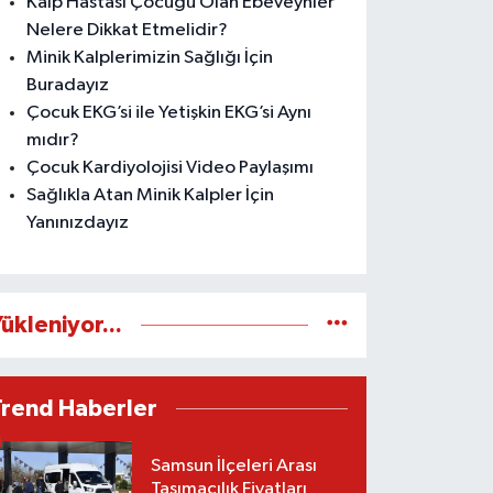
Kalp Hastası Çocuğu Olan Ebeveynler
Nelere Dikkat Etmelidir?
Minik Kalplerimizin Sağlığı İçin
Buradayız
Çocuk EKG’si ile Yetişkin EKG’si Aynı
mıdır?
Çocuk Kardiyolojisi Video Paylaşımı
Sağlıkla Atan Minik Kalpler İçin
Yanınızdayız
ükleniyor...
Trend Haberler
Samsun İlçeleri Arası
Taşımacılık Fiyatları