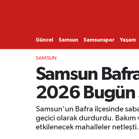
GÜNCEL
SAMSUN
Güncel
Samsun
Samsunspor
Yaşam
SAMSUNSPOR
SAMSUN
Samsun Bafra'
EKONOMİ
2026 Bugün 
YAŞAM
Samsun'un Bafra ilçesinde saba
geçici olarak durdurdu. Bakım 
etkilenecek mahalleler netleşti.