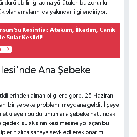
ürdürülebilirliği adına yürütülen bu zorunlu
k planlamalarını da yakından ilgilendiriyor.
sun Su Kesintisi: Atakum, İlkadım, Canik
 Sular Kesildi!
e
lesi'nde Ana Şebeke
ililerinden alınan bilgilere göre, 25 Haziran
ni bir şebeke problemi meydana geldi. İlçeye
 etkileyen bu durumun ana şebeke hattındaki
Bölgedeki su akışının kesilmesine yol açan bu
ekipler hızlıca sahaya sevk edilerek onarım