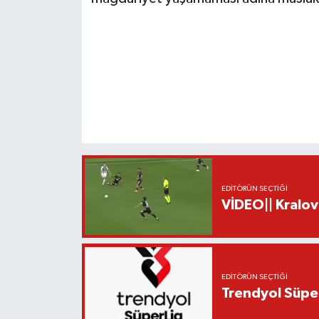
EDITÖRÜN SEÇTIĞI
VİDEO|| Kralov
EDITÖRÜN SEÇTIĞI
Trendyol Süper