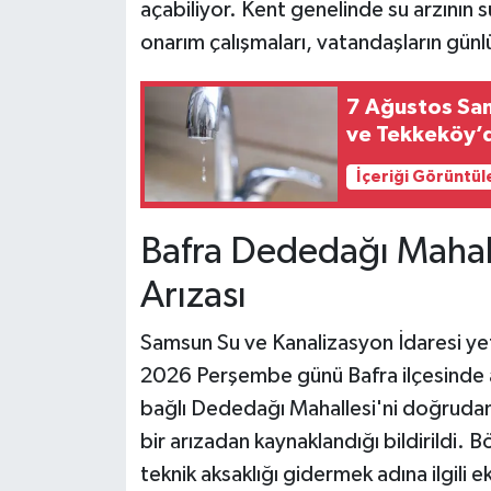
açabiliyor. Kent genelinde su arzının s
onarım çalışmaları, vatandaşların günlü
7 Ağustos Sam
ve Tekkeköy’de
İçeriği Görüntül
Bafra Dededağı Mahal
Arızası
Samsun Su ve Kanalizasyon İdaresi yetk
2026 Perşembe günü Bafra ilçesinde a
bağlı Dededağı Mahallesi'ni doğrudan
bir arızadan kaynaklandığı bildirildi. 
teknik aksaklığı gidermek adına ilgili 