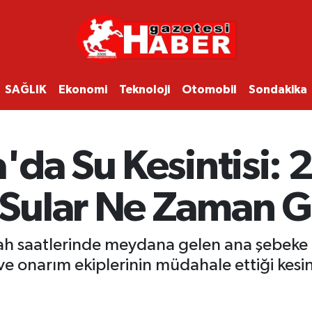
SAĞLIK
Ekonomi
Teknoloji
Otomobil
Sondakika
da Su Kesintisi: 
Sular Ne Zaman G
h saatlerinde meydana gelen ana şebeke ar
ve onarım ekiplerinin müdahale ettiği kesi