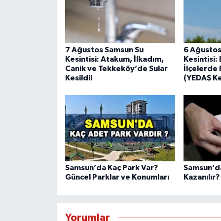
7 Ağustos Samsun Su
6 Ağustos
Kesintisi: Atakum, İlkadım,
Kesintisi
Canik ve Tekkeköy’de Sular
İlçelerde 
Kesildi!
(YEDAŞ Kes
Samsun’da Kaç Park Var?
Samsun’da
Güncel Parklar ve Konumları
Kazanılır?
Yorumlar