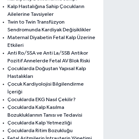
Kalp Hastalığına Sahip Çocukların
Ailelerine Tavsiyeler
Twin to Twin Transfüzyon
Sendromunda Kardiyak Değişiklikler
Maternal Diyabetin Fetal Kalp Üzerine
Etkileri
Anti Ro/SSA ve Anti La/SSB Antikor
Pozitif Annelerde Fetal AV Blok Riski
Çocuklarda Doğuştan Yapısal Kalp
Hastalıkları
Çocuk Kardiyolojisi Bilgilendirme
İçeriği
Çocuklarda EKG Nasıl Çekilir?
Çocuklarda Kalp Kasılma
Bozukluklarının Tanısı ve Tedavisi
Çocuklarda Kalp Yetmezliği
Çocuklarda Ritim Bozukluğu
Fetal Aritmilerin İntrauterin Yönetimi