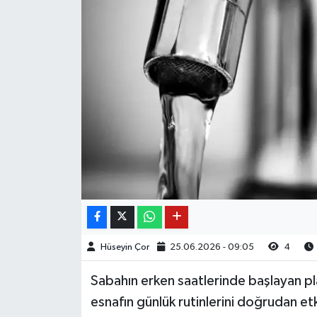
Hüseyin Çor
25.06.2026 - 09:05
4
Sabahın erken saatlerinde başlayan pla
esnafın günlük rutinlerini doğrudan et