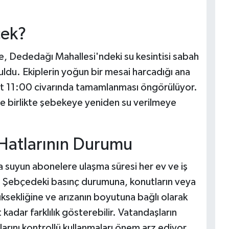
cek?
, Dededağı Mahallesi'ndeki su kesintisi sabah
ldu. Ekiplerin yoğun bir mesai harcadığı ana
aat 11:00 civarında tamamlanması öngörülüyor.
le birlikte şebekeye yeniden su verilmeye
 Hatlarının Durumu
 suyun abonelere ulaşma süresi her ev ve iş
. Şebçedeki basınç durumuna, konutların veya
ksekliğine ve arızanın boyutuna bağlı olarak
kadar farklılık gösterebilir. Vatandaşların
ını kontrollü kullanmaları önem arz ediyor.