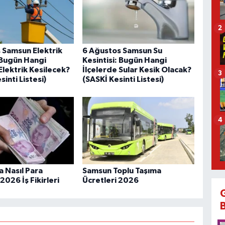
2
 Samsun Elektrik
6 Ağustos Samsun Su
: Bugün Hangi
Kesintisi: Bugün Hangi
Elektrik Kesilecek?
İlçelerde Sular Kesik Olacak?
3
inti Listesi)
(SASKİ Kesinti Listesi)
4
 Nasıl Para
Samsun Toplu Taşıma
 2026 İş Fikirleri
Ücretleri 2026