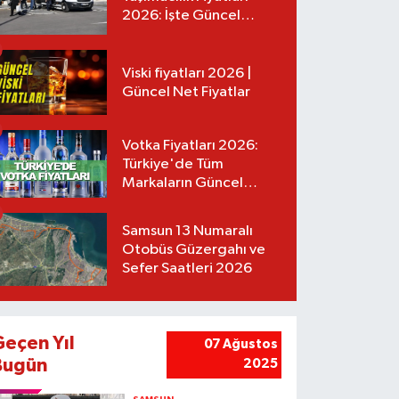
2026: İşte Güncel
Tarifeler
Viski fiyatları 2026 |
Güncel Net Fiyatlar
Votka Fiyatları 2026:
Türkiye'de Tüm
Markaların Güncel
Listesi
Samsun 13 Numaralı
Otobüs Güzergahı ve
Sefer Saatleri 2026
Geçen Yıl
07 Ağustos
Bugün
2025