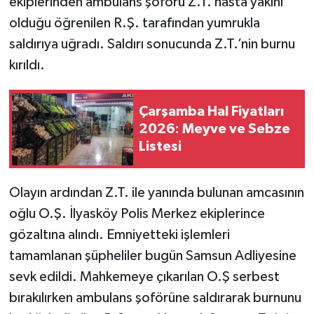
ekiplerinden ambulans şoförü Z.T. hasta yakını
olduğu öğrenilen R.Ş. tarafından yumrukla
saldırıya uğradı. Saldırı sonucunda Z.T.’nin burnu
kırıldı.
Çarşamba Hal Fiyatları
2026: Meyve ve Sebze
Listesi
Olayın ardından Z.T. ile yanında bulunan amcasının
oğlu O.Ş. İlyasköy Polis Merkez ekiplerince
gözaltına alındı. Emniyetteki işlemleri
tamamlanan şüpheliler bugün Samsun Adliyesine
sevk edildi. Mahkemeye çıkarılan O.Ş serbest
bırakılırken ambulans şoförüne saldırarak burnunu