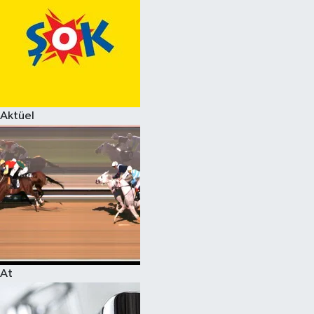
Aktüel
At