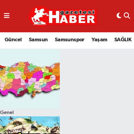
GÜNCEL
SAMSUN
Güncel
Samsun
Samsunspor
Yaşam
SAĞLIK
SAMSUNSPOR
EKONOMİ
YAŞAM
Genel