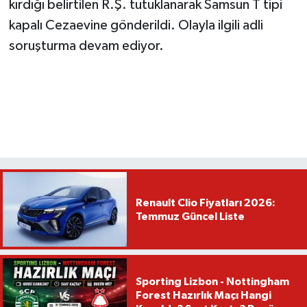
kırdığı belirtilen R.Ş. tutuklanarak Samsun T tipi
kapalı Cezaevine gönderildi. Olayla ilgili adli
soruşturma devam ediyor.
Renault Clio Fiyatları 2026:
Temmuz Güncel Liste
Sporting Lizbon - Nottingham
Forest Hazırlık Maçı Hangi