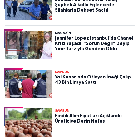
Şüpheli Alkollü Eğlencede
Silahlarla Dehşet Saçtı!
MAGAZİN
Jennifer Lopez İstanbul’da Chanel
Krizi Yaşadı: “Sorun Değil” Deyip
Yine Tarzıyla Gündem Oldu
SAMSUN
Yol Kenarında Otlayan İneği Çalıp
43 Bin Liraya Sattı!
SAMSUN
Fındık Alım Fiyatları Açıklandı:
Üreticiye Derin Nefes