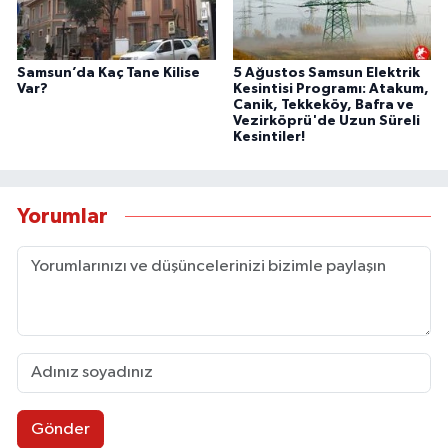
Samsun’da Kaç Tane Kilise
5 Ağustos Samsun Elektrik
Var?
Kesintisi Programı: Atakum,
Canik, Tekkeköy, Bafra ve
Vezirköprü'de Uzun Süreli
Kesintiler!
Yorumlar
Gönder