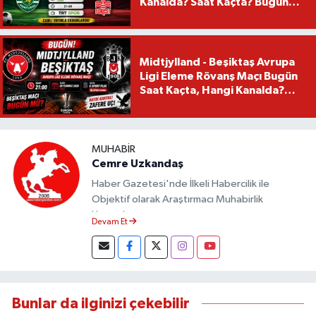
Kanalda? Saat Kaçta? Bugün
Mü?
Midtjylland - Beşiktaş Avrupa
Ligi Eleme Rövanş Maçı Bugün
Saat Kaçta, Hangi Kanalda?
Beşiktaş Maçı Bugün Mü?
MUHABIR
Cemre Uzkandaş
Haber Gazetesi'nde İlkeli Habercilik ile
Objektif olarak Araştırmacı Muhabirlik
Yapmaktayım.
Devam Et
Bunlar da ilginizi çekebilir