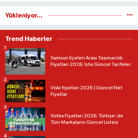
Yükleniyor...
Trend Haberler
1
Samsun İlçeleri Arası Taşımacılık
Fiyatları 2026: İşte Güncel Tarifeler
2
Viski fiyatları 2026 | Güncel Net
Fiyatlar
3
Votka Fiyatları 2026: Türkiye'de
Tüm Markaların Güncel Listesi
4