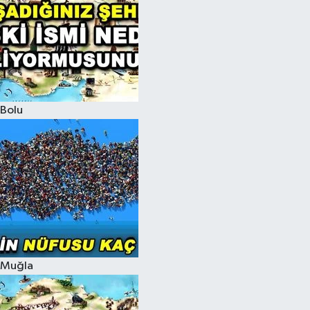
Bolu
Muğla