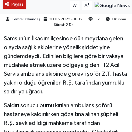
Paylaş
-
+
A
A
Cemre Uzkandaş
20.05.2025 - 18:12
37
Okunma
Süresi: 2 Dk
Samsun’un İlkadım ilçesinde dün meydana gelen
olayda sağlık ekiplerine yönelik şiddet yine
gündemdeydi. Edinilen bilgilere göre bir vakaya
müdahale etmek üzere bölgeye giden 112 Acil
Servis ambulans ekibinde görevli şoför Z.T. hasta
yakını olduğu öğrenilen R.Ş. tarafından yumruklu
saldırıya uğradı.
Saldırı sonucu burnu kırılan ambulans şoförü
hastaneye kaldırılırken gözaltına alınan şüpheli
R.Ş. sevk edildiği mahkeme tarafından
tutuklanarak cezaevine gönderildi. Olayla ilgili