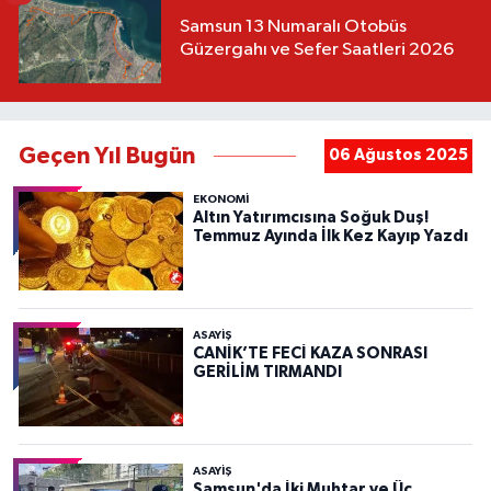
Samsun 13 Numaralı Otobüs
Güzergahı ve Sefer Saatleri 2026
Geçen Yıl Bugün
06 Ağustos 2025
EKONOMİ
Altın Yatırımcısına Soğuk Duş!
Temmuz Ayında İlk Kez Kayıp Yazdı
ASAYIŞ
CANİK’TE FECİ KAZA SONRASI
GERİLİM TIRMANDI
ASAYIŞ
Samsun'da İki Muhtar ve Üç