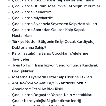
Çocuklarda Spor Öncesi Kalp Değerlendirmesi
Çocuklarda Üfürüm: Masum ve Patolojik Üfürümler
Çocuklarda Perikardit
Çocuklarda Miyokardit
Çocuklarda Siyanozla Seyreden Kalp Hastalıkları
Çocuklarda Sonradan Gelişen Kalp Kapak
Hastalıkları
Türkiye Neden Bölgenin En İyi Çocuk Kardiyoloji
Doktorlarına Sahip?
Kalp Hastalığına Sahip Çocukların Ailelerine
Tavsiyeler
Twin to Twin Transfüzyon Sendromunda Kardiyak
Değişiklikler
Maternal Diyabetin Fetal Kalp Üzerine Etkileri
Anti Ro/SSA ve Anti La/SSB Antikor Pozitif
Annelerde Fetal AV Blok Riski
Çocuklarda Doğuştan Yapısal Kalp Hastalıkları
Çocuk Kardiyolojisi Bilgilendirme İçeriği